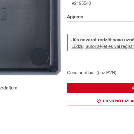
#2195540
Apjoms
Jūs nevarat redzēt sava uz
Lūdzu, autorizējieties vai reģistr
Cena ar atlaidi (bez PVN)
odalījumi
PIEVIENOT IZLA