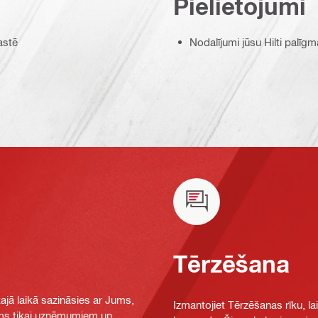
Pielietojumi
astē
Nodalījumi jūsu Hilti palīgm
Tērzēšana
jā laikā sazināsies ar Jums,
Izmantojiet Tērzēšanas rīku, la
jams tikai uzņēmumiem un