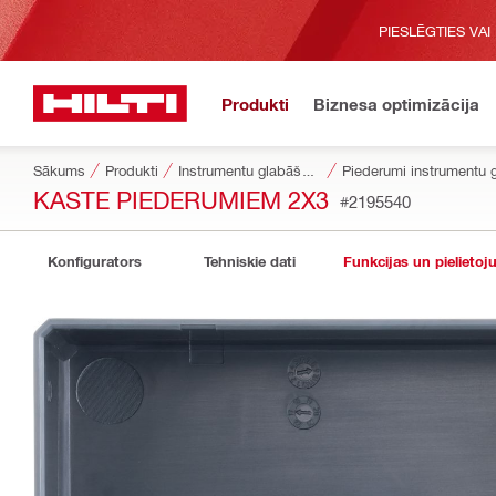
PIESLĒGTIES VAI
Produkti
Biznesa optimizācija
Sākums
Produkti
Instrumentu glabāšanas un pārvietošanas sistēmas
Piederumi instrumentu 
KASTE PIEDERUMIEM 2X3
#2195540
Konfigurators
Tehniskie dati
Funkcijas un pielietoj