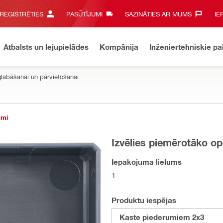
 REĢISTRĒTIES
PASŪTĪJUMI
SAZINĀTIES AR MUMS‎
IE
Atbalsts un lejupielādes
Kompānija
Inženiertehniskie p
glabāšanai un pārvietošanai
umi
Izvēlies piemērotāko op
Iepakojuma lielums
1
Produktu iespējas
Kaste piederumiem 2x3