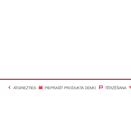
ATGRIEZTIES
PIEPRASĪT PRODUKTA DEMO
TĒRZĒŠANA
#Making Constructi