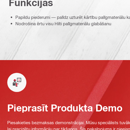
Funkcijas
Papildu piederumi — palīdz uzturēt kārtību palīgmateriālu k
Nodrošina ērtu visu Hilti palīgmateriālu glabāšanu
Pieprasīt Produkta Demo
Piesakieties bezmaksas demonstrācijai. Mūsu speciālists tuvāka
lai precizētu informāciju par tikšanos. Šis pakalpojums ir piee