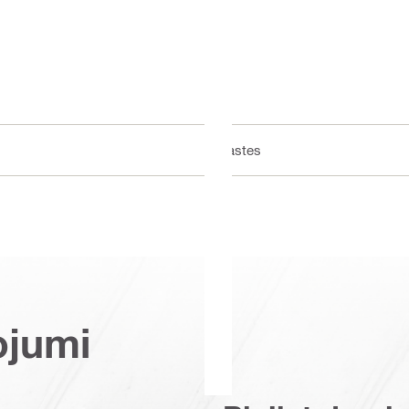
Kastes
ojumi