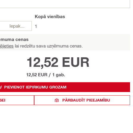
Kopā
vienības
Iepakojumi
1
ņēmuma cenas
ējieties
lai redzētu sava uzņēmuma cenas.
12,52 EUR
12,52 EUR
/
1 gab.
PIEVIENOT IEPIRKUMU GROZAM
SEI
PĀRBAUDĪT PIEEJAMĪBU