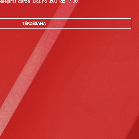
eejams darba laikā no 8:00 līdz 17:00.
TĒRZĒŠANA