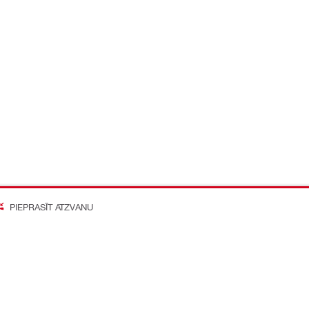
PIEPRASĪT ATZVANU
on Better