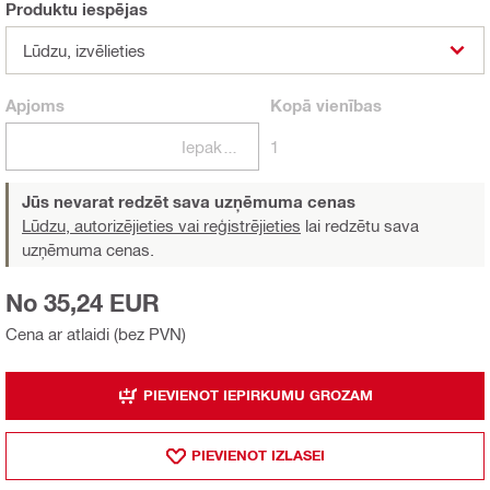
Produktu iespējas
Lūdzu, izvēlieties
Apjoms
Kopā
vienības
Iepakojumi
1
Jūs nevarat redzēt sava uzņēmuma cenas
Lūdzu, autorizējieties vai reģistrējieties
lai redzētu sava
uzņēmuma cenas.
No 35,24 EUR
Cena ar atlaidi (bez PVN)
PIEVIENOT IEPIRKUMU GROZAM
PIEVIENOT IZLASEI