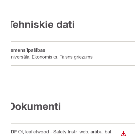
Tehniskie dati
Asmens īpašības
Universāla, Ekonomisks, Taisns griezums
Dokumenti
PDF
OI, leafletwood - Safety Instr_web
, arābu, bul
LEJUP