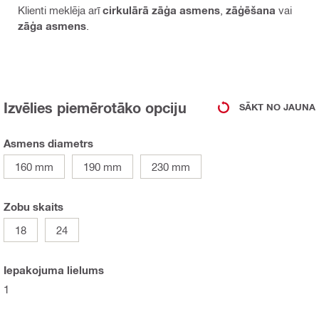
Klienti meklēja arī
cirkulārā zāģa asmens
,
zāģēšana
vai
zāģa asmens
.
Izvēlies piemērotāko opciju
SĀKT NO JAUNA
Asmens diametrs
160 mm
190 mm
230 mm
Zobu skaits
18
24
Iepakojuma lielums
1