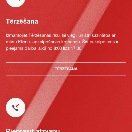
Tērzēšana
Izmantojiet Tērzēšanas rīku, lai viegli un ātri sazinātos ar
mūsu Klientu apkalpošanas komandu. Šis pakalpojums ir
pieejams darba laikā no 8:00 līdz 17:00.
TĒRZĒŠANA
Pieprasīt atzvanu