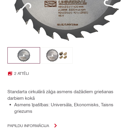
2 ATTĒLI
Standarta cirkulārā zāģa asmens dažādiem griešanas
darbiem kokā
Asmens īpašības: Universāla, Ekonomisks, Taisns
griezums
PAPILDU INFORMĀCIJA