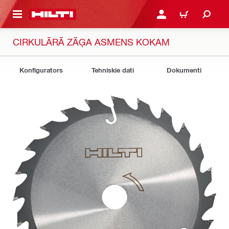
 GALVENO SATURU
PIESLĒGTIES VAI REĢIST
IEPIRKŠANĀS GR
CIRKULĀRĀ ZĀĢA ASMENS KOKAM
Konfigurators
Tehniskie dati
Dokumenti