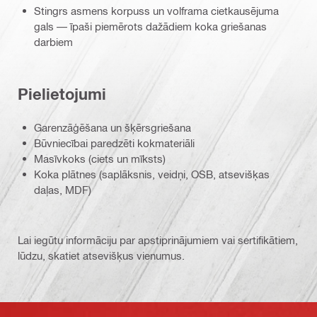
Stingrs asmens korpuss un volframa cietkausējuma
gals — īpaši piemērots dažādiem koka griešanas
darbiem
Pielietojumi
Garenzāģēšana un šķērsgriešana
Būvniecībai paredzēti kokmateriāli
Masīvkoks (ciets un mīksts)
Koka plātnes (saplāksnis, veidņi, OSB, atsevišķas
daļas, MDF)
Lai iegūtu informāciju par apstiprinājumiem vai sertifikātiem,
lūdzu, skatiet atsevišķus vienumus.