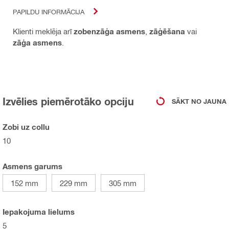
PAPILDU INFORMĀCIJA
Klienti meklēja arī
zobenzāģa asmens
,
zāģēšana
vai
zāģa asmens
.
Izvēlies piemērotāko opciju
SĀKT NO JAUNA
Zobi uz collu
10
Asmens garums
152 mm
229 mm
305 mm
Iepakojuma lielums
5