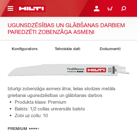
 GALVENO SATURU
PIESLĒGTIES VAI REĢIST
IEPIRKŠANĀS GR
UGUNSDZĒSĪBAS UN GLĀBŠANAS DARBIEM
PAREDZĒTI ZOBENZĀĢA ASMEŅI
Konfigurators
Tehniskie dati
Dokumenti
Izturīgi zobenzāģa asmeņi ātrai, lielas slodzes metāla
griešanai ugunsdzēsības un glābšanas darbos
Produkta klase: Premium
Balsts: 1/2 collas universāls balsts
Zobi uz collu: 10
PREMIUM