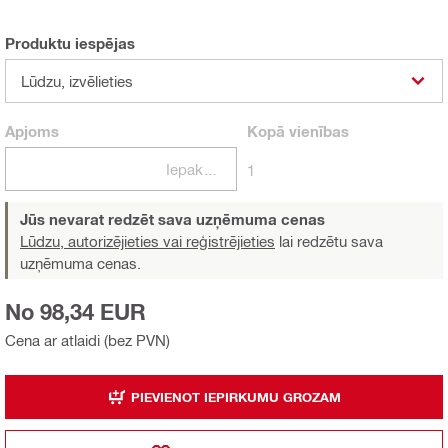
Produktu iespējas
Lūdzu, izvēlieties
Apjoms
Kopā
vienības
Iepakojumi
1
Jūs nevarat redzēt sava uzņēmuma cenas
Lūdzu, autorizējieties vai reģistrējieties
lai redzētu sava
uzņēmuma cenas.
No 98,34 EUR
Cena ar atlaidi (bez PVN)
PIEVIENOT IEPIRKUMU GROZAM