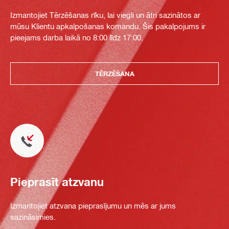
Izmantojiet Tērzēšanas rīku, lai viegli un ātri sazinātos ar
mūsu Klientu apkalpošanas komandu. Šis pakalpojums ir
pieejams darba laikā no 8:00 līdz 17:00.
TĒRZĒŠANA
Pieprasīt atzvanu
Izmantojiet atzvana pieprasījumu un mēs ar jums
sazināsimies.