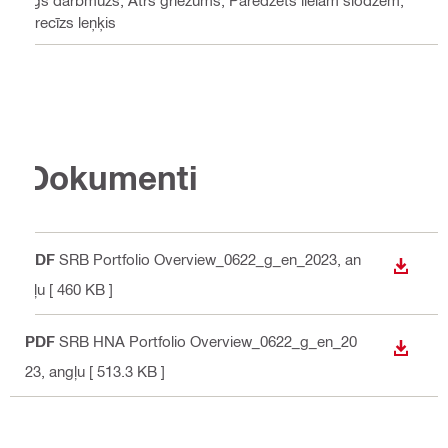
Ilgs darbmūžs, Ātrs griezums, Paredzēts lielām slodzēm,
Precīzs leņķis
Dokumenti
PDF
SRB Portfolio Overview_0622_g_en_2023
, an
LEJUP
gļu
[ 460 KB ]
PDF
SRB HNA Portfolio Overview_0622_g_en_20
LEJUP
23
, angļu
[ 513.3 KB ]