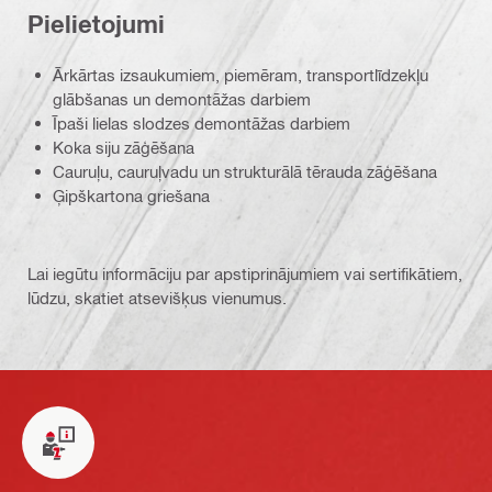
Pielietojumi
Ārkārtas izsaukumiem, piemēram, transportlīdzekļu
glābšanas un demontāžas darbiem
Īpaši lielas slodzes demontāžas darbiem
Koka siju zāģēšana
Cauruļu, cauruļvadu un strukturālā tērauda zāģēšana
Ģipškartona griešana
Lai iegūtu informāciju par apstiprinājumiem vai sertifikātiem,
lūdzu, skatiet atsevišķus vienumus.