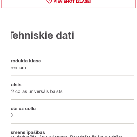
PIEVIENOT IZLASEI
Tehniskie dati
Produkta klase
Premium
Balsts
1/2 collas universāls balsts
Zobi uz collu
10
Asmens īpašības