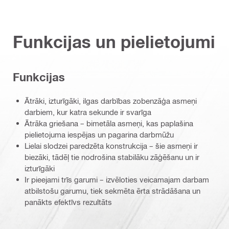
Funkcijas un pielietojumi
Funkcijas
Ātrāki, izturīgāki, ilgas darbības zobenzāģa asmeņi
darbiem, kur katra sekunde ir svarīga
Ātrāka griešana – bimetāla asmeņi, kas paplašina
pielietojuma iespējas un pagarina darbmūžu
Lielai slodzei paredzēta konstrukcija – šie asmeņi ir
biezāki, tādēļ tie nodrošina stabilāku zāģēšanu un ir
izturīgāki
Ir pieejami trīs garumi – izvēloties veicamajam darbam
atbilstošu garumu, tiek sekmēta ērta strādāšana un
panākts efektīvs rezultāts