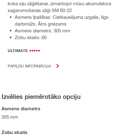
koka siju zāģēšanai, izmantojot mūsu akumulatora
sagarumošanas zāģi SM 60-22
Asmens īpašības: Cietkausējuma uzgalis, Ilgs
darbmūžs, Ātrs griezums
Asmens diametrs: 305 mm
Zobu skaits: 60
ULTIMATE
PAPILDU INFORMĀCIJA
Izvēlies piemērotāko opciju
Asmens diametrs
305 mm
Zobu skaits