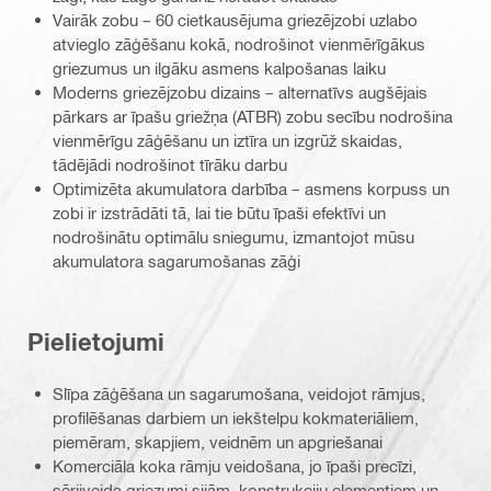
Vairāk zobu – 60 cietkausējuma griezējzobi uzlabo
atvieglo zāģēšanu kokā, nodrošinot vienmērīgākus
griezumus un ilgāku asmens kalpošanas laiku
Moderns griezējzobu dizains – alternatīvs augšējais
pārkars ar īpašu griežņa (ATBR) zobu secību nodrošina
vienmērīgu zāģēšanu un iztīra un izgrūž skaidas,
tādējādi nodrošinot tīrāku darbu
Optimizēta akumulatora darbība – asmens korpuss un
zobi ir izstrādāti tā, lai tie būtu īpaši efektīvi un
nodrošinātu optimālu sniegumu, izmantojot mūsu
akumulatora sagarumošanas zāģi
Pielietojumi
Slīpa zāģēšana un sagarumošana, veidojot rāmjus,
profilēšanas darbiem un iekštelpu kokmateriāliem,
piemēram, skapjiem, veidnēm un apgriešanai
Komerciāla koka rāmju veidošana, jo īpaši precīzi,
sērijveida griezumi sijām, konstrukciju elementiem un