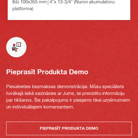
līdz 100x355 mm│4”x 13-3/4" (Nuron akumulatoru
platforma)
Pieprasīt Produkta Demo
Piesakieties bezmaksas demonstrācijai. Mūsu speciālists
tuvākajā laikā sazināsies ar Jums, lai precizētu informāciju
par tikšanos. Šis pakalpojums ir pieejams tikai uzņēmumiem
un individuālajiem komersantiem.
PIEPRASĪT PRODUKTA DEMO