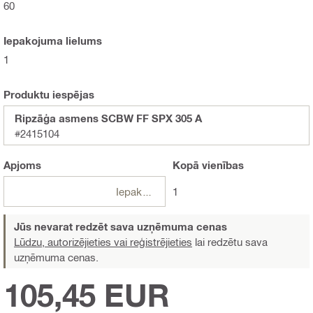
60
Iepakojuma lielums
1
Produktu iespējas
Ripzāģa asmens SCBW FF SPX 305 A
#2415104
Apjoms
Kopā
vienības
Iepakojumi
1
Jūs nevarat redzēt sava uzņēmuma cenas
Lūdzu, autorizējieties vai reģistrējieties
lai redzētu sava
uzņēmuma cenas.
105,45 EUR