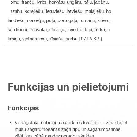
somu, franču, ivrits, horvātu, ungāru, itāļu, japāņu,
kazahu, korejiešu, lietuviešu, latviešu, malajiešu, ho
landiešu, norvēģu, poļu, portugāļu, rumāņu, krievu,
sardīniešu, slovāku, slovēņu, zviedru, taju, turku, u
kraiņu, vjetnamiešu, ķīniešu, serbu
[ 971.5 KB ]
Funkcijas un pielietojumi
Funkcijas
Visaugstākā nobeiguma apdares kvalitāte – izmantojiet
mūsu sagarumošanas zāģa ripu un sagarumošanas
zāģi, kas zāģē gandrīz neradot skaidas