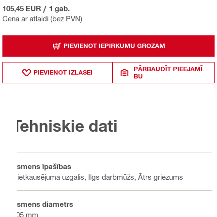
105,45 EUR
/
1 gab.
Cena ar atlaidi (bez PVN)
PIEVIENOT IEPIRKUMU GROZAM
PĀRBAUDĪT PIEEJAMĪ
PIEVIENOT IZLASEI
BU
Tehniskie dati
Asmens īpašības
Cietkausējuma uzgalis, Ilgs darbmūžs, Ātrs griezums
Asmens diametrs
305 mm