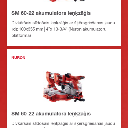
SM 60-22 akumulatora leņķzāģis
Divkāršais slīdošais leņķzāģis ar šķērsgriešanas jaudu
līdz 100x355 mm│4”x 13-3/4" (Nuron akumulatoru
platforma)
NURON
SM 60-22 akumulatora leņķzāģis
Divkāršais slīdošais leņķzāģis ar šķērsgriešanas jaudu