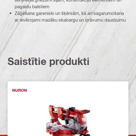
pagaidu balstiem
Zāģēšana gareniski un šķērsām, kā arī sagarumošana
ar ievērojami mazāku skabargu un izrāvumu daudzumu
Saistītie produkti
NURON