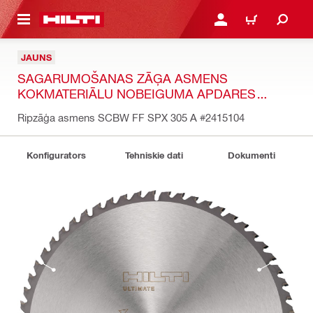
 GALVENO SATURU
PIESLĒGTIES VAI REĢIST
IEPIRKŠANĀS GR
JAUNS
SAGARUMOŠANAS ZĀĢA ASMENS
KOKMATERIĀLU NOBEIGUMA APDARES
DARBIEM
Ripzāģa asmens SCBW FF SPX 305 A
#2415104
Konfigurators
Tehniskie dati
Dokumenti