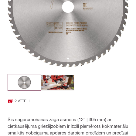
2 ATTĒLI
Šis sagarumošanas zāģa asmens (12” | 305 mm) ar
cietkausējuma griezējzobiem ir izcili piemērots kokmateriālu
smalkās nobeiguma apdares darbiem precīziem un precīzai