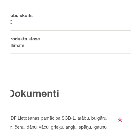
Zobu skaits
60
Produkta klase
Ultimate
Dokumenti
PDF
Lietošanas pamācība SCB-L
, arābu, bulgāru,
LEJUP
cn, čehu, dāņu, vācu, grieķu, angļu, spāņu, igauņu,