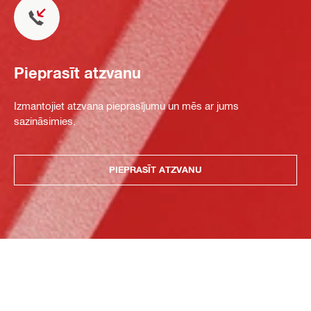
Pieprasīt atzvanu
Izmantojiet atzvana pieprasījumu un mēs ar jums
sazināsimies.
PIEPRASĪT ATZVANU