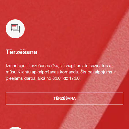
Tērzēšana
Izmantojiet Tērzēšanas rīku, lai viegli un ātri sazinātos ar
mūsu Klientu apkalpošanas komandu. Šis pakalpojums ir
pieejams darba laikā no 8:00 līdz 17:00.
TĒRZĒŠANA