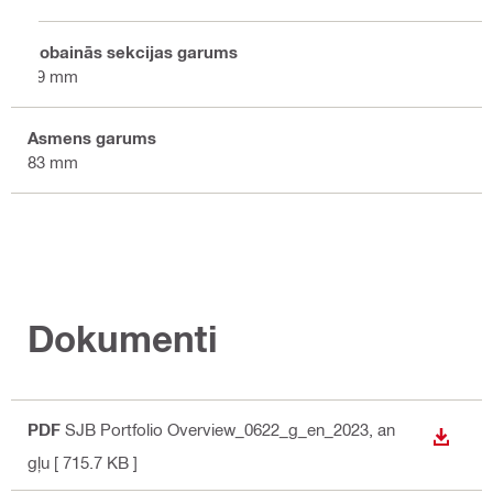
Robainās sekcijas garums
59 mm
Asmens garums
83 mm
Dokumenti
PDF
SJB Portfolio Overview_0622_g_en_2023
, an
LEJUP
gļu
[ 715.7 KB ]