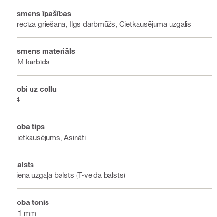
Asmens īpašības
Precīza griešana, Ilgs darbmūžs, Cietkausējuma uzgalis
Asmens materiāls
HM karbīds
Zobi uz collu
24
Zoba tips
Cietkausējums, Asināti
Balsts
Viena uzgaļa balsts (T-veida balsts)
Zoba tonis
1.1 mm