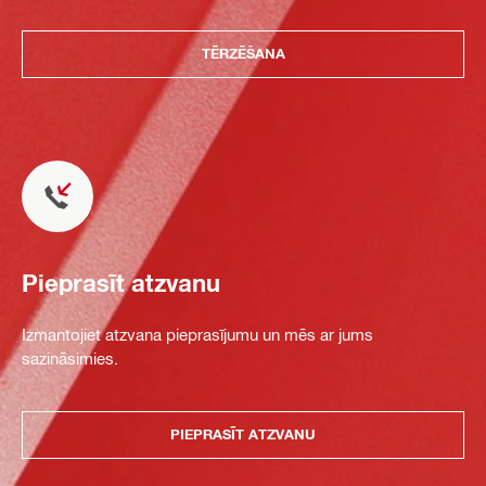
TĒRZĒŠANA
Pieprasīt atzvanu
Izmantojiet atzvana pieprasījumu un mēs ar jums
sazināsimies.
PIEPRASĪT ATZVANU