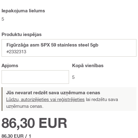
Iepakojuma lielums
5
Produktu iespējas
Figūrzāģa asm SPX 59 stainless steel 5gb
#2332313
Apjoms
Kopā
vienības
5
Jūs nevarat redzēt sava uzņēmuma cenas
Lūdzu, autorizējieties vai reģistrējieties
lai redzētu sava
uzņēmuma cenas.
86,30 EUR
86,30 EUR
/
1