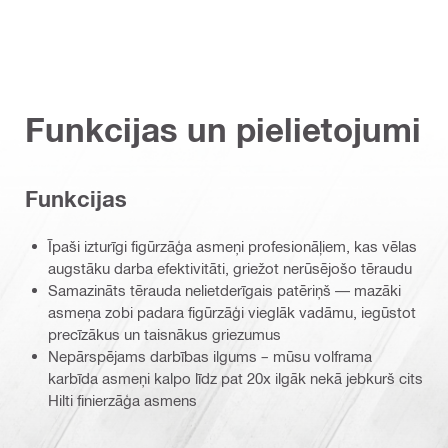
Funkcijas un pielietojumi
Funkcijas
Īpaši izturīgi figūrzāģa asmeņi profesionāļiem, kas vēlas
augstāku darba efektivitāti, griežot nerūsējošo tēraudu
Samazināts tērauda nelietderīgais patēriņš — mazāki
asmeņa zobi padara figūrzāģi vieglāk vadāmu, iegūstot
precīzākus un taisnākus griezumus
Nepārspējams darbības ilgums – mūsu volframa
karbīda asmeņi kalpo līdz pat 20x ilgāk nekā jebkurš cits
Hilti finierzāģa asmens