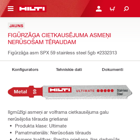
 GALVENO SATURU
PIESLĒGTIES VAI REĢIST
IEPIRKŠANĀS GR
JAUNS
FIGŪRZĀĢA CIETKAUSĒJUMA ASMEŅI
NERŪSOŠAM TĒRAUDAM
Figūrzāģa asm SPX 59 stainless steel 5gb
#2332313
Konfigurators
Tehniskie dati
Dokumenti
Ilgmūžīgi asmeņi ar volframa cietkausējuma galu
nerūsējoša tērauda griešanai
Produkta klase: Ultimate
Pamatmateriāls: Nerūsošais tērauds
Asmens īpašības: Precīza griešana, Ilgs darbmūžs,