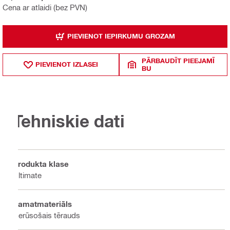
Cena ar atlaidi (bez PVN)
PIEVIENOT IEPIRKUMU GROZAM
PĀRBAUDĪT PIEEJAMĪ
PIEVIENOT IZLASEI
BU
Tehniskie dati
Produkta klase
Ultimate
Pamatmateriāls
Nerūsošais tērauds