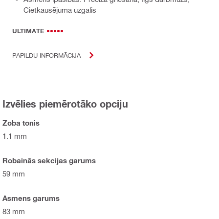
Cietkausējuma uzgalis
ULTIMATE
PAPILDU INFORMĀCIJA
Izvēlies piemērotāko opciju
Zoba tonis
1.1 mm
Robainās sekcijas garums
59 mm
Asmens garums
83 mm