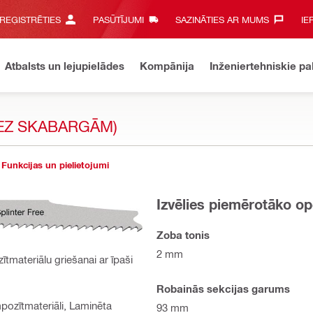
 REĢISTRĒTIES
PASŪTĪJUMI
SAZINĀTIES AR MUMS‎
IE
Atbalsts un lejupielādes
Kompānija
Inženiertehniskie p
EZ SKABARGĀM)
Funkcijas un pielietojumi
Izvēlies piemērotāko op
Zoba tonis
2 mm
tmateriālu griešanai ar īpaši
Robainās sekcijas garums
pozītmateriāli, Laminēta
93 mm