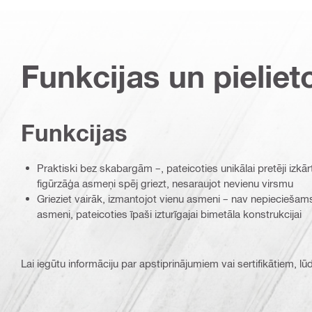
Funkcijas un pieliet
Funkcijas
Praktiski bez skabargām –, pateicoties unikālai pretēji izkār
figūrzāģa asmeņi spēj griezt, nesaraujot nevienu virsmu
Grieziet vairāk, izmantojot vienu asmeni – nav nepieciešam
asmeni, pateicoties īpaši izturīgajai bimetāla konstrukcijai
Lai iegūtu informāciju par apstiprinājumiem vai sertifikātiem, l