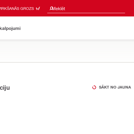
Meklēšanas ieteikumi
Meklēt
PIRKŠANĀS GROZS
akalpojumi
ciju
SĀKT NO JAUNA