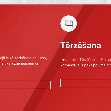
Tērzēšana
jā laikā sazināsies ar Jums,
Izmantojiet Tērzēšanas rīku, la
jams tikai uzņēmumiem un
komandu. Šis pakalpojums ir pi