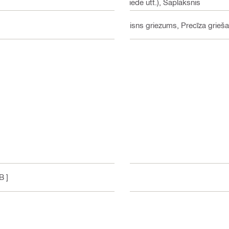
priede utt.), Saplāksnis
Taisns griezums, Precīza grieš
B ]