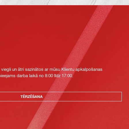
i viegli un ātri sazinātos ar mūsu Klientu apkalpošanas
eejams darba laikā no 8:00 līdz 17:00.
TĒRZĒŠANA