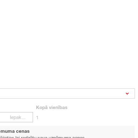
Kopā
vienības
Iepakojumi
1
ņēmuma cenas
ējieties
lai redzētu sava uzņēmuma cenas.