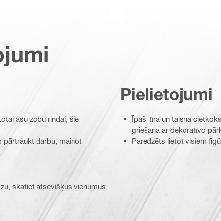
ojumi
Pielietojumi
totai asu zobu rindai, šie
Īpaši tīra un taisna cietko
griešana ar dekoratīvo pār
s pārtraukt darbu, mainot
Paredzēts lietot visiem fi
ūdzu, skatiet atsevišķus vienumus.