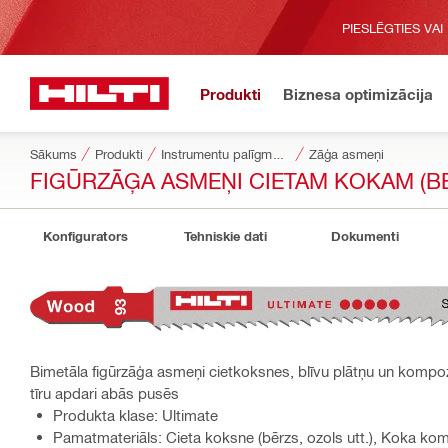
PIESLĒGTIES VAI
Produkti
Biznesa optimizācija
Sākums
Produkti
Instrumentu palīgmateriāli
Zāģa asmeņi
FIGŪRZĀĢA ASMEŅI CIETAM KOKAM (B
Konfigurators
Tehniskie dati
Dokumenti
Bimetāla figūrzāģa asmeņi cietkoksnes, blīvu plātņu un kompozī
tīru apdari abās pusēs
Produkta klase: Ultimate
Pamatmateriāls: Cieta koksne (bērzs, ozols utt.), Koka kom