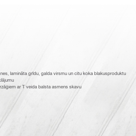
ksnes, lamināta grīdu, galda virsmu un citu koka blakusproduktu
klājumu
gūrzāģiem ar T veida balsta asmens skavu