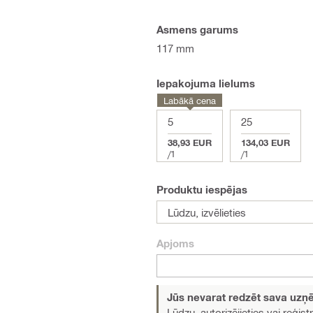
Asmens garums
117 mm
Iepakojuma lielums
Labākā cena
5
25
38,93 EUR
134,03 EUR
/
1
/
1
Produktu iespējas
Lūdzu, izvēlieties
Apjoms
Jūs nevarat redzēt sava uz
Lūdzu, autorizējieties vai reģistr