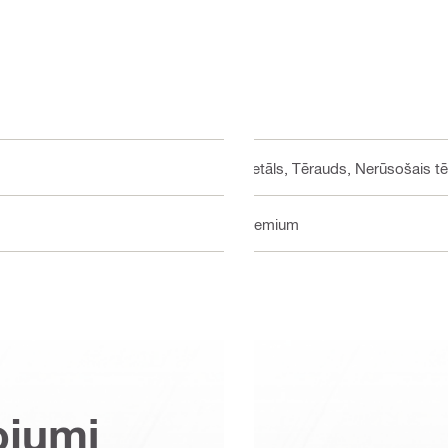
Metāls, Tērauds, Nerūsošais tē
Premium
ojumi