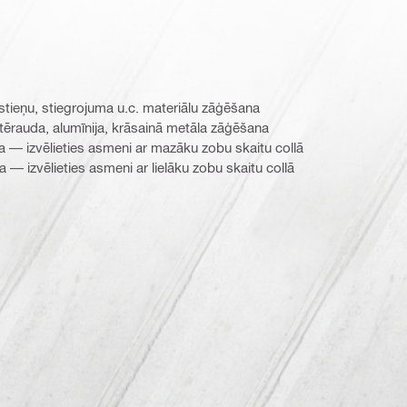
ņstieņu, stiegrojuma u.c. materiālu zāģēšana
tērauda, alumīnija, krāsainā metāla zāģēšana
a — izvēlieties asmeni ar mazāku zobu skaitu collā
— izvēlieties asmeni ar lielāku zobu skaitu collā