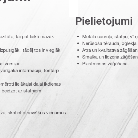
Pielietojumi
itāte, tai pat laikā mazāk
Metāla cauruļu, statņu, vīt
Nerūsoša tērauda, oglekļa 
zpusīgāki, tādēļ tos ir vieglāk
Ātra un kvalitatīva zāģēšan
Smalka un līdzena zāģēšana 
i versijai
Plastmasas zāģēšana
varīgākā informācija, tostarp
mēroti lielākajai daļai ikdienas
 beidzot ar statņiem
ūdzu, skatiet atsevišķus vienumus.