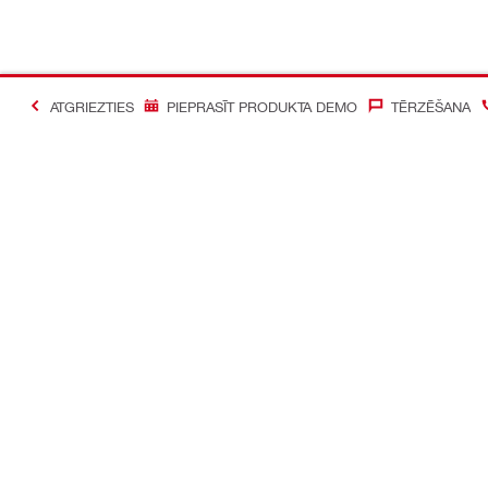
ATGRIEZTIES
PIEPRASĪT PRODUKTA DEMO
TĒRZĒŠANA
#Making Constructi
Sazināties ar mums
Mūsu sociāl
Sazināties ar mums
Facebook