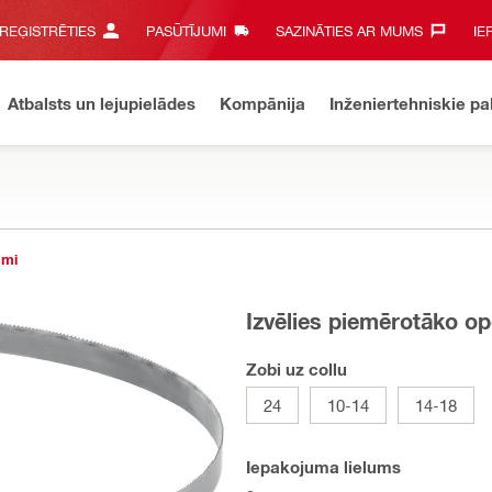
 REĢISTRĒTIES
PASŪTĪJUMI
SAZINĀTIES AR MUMS‎
IE
Atbalsts un lejupielādes
Kompānija
Inženiertehniskie p
umi
Izvēlies piemērotāko op
Zobi uz collu
24
10-14
14-18
Iepakojuma lielums