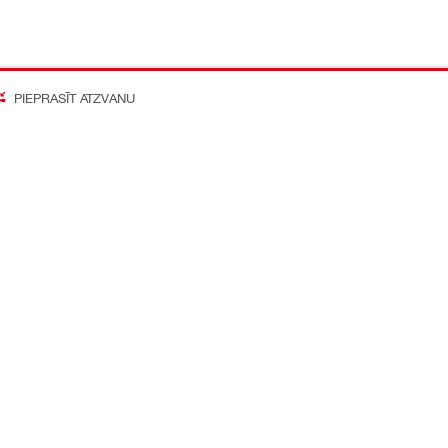
PIEPRASĪT ATZVANU
on Better
o mediju konti
Kompānija
Par mums