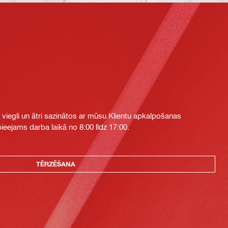
i viegli un ātri sazinātos ar mūsu Klientu apkalpošanas
eejams darba laikā no 8:00 līdz 17:00.
TĒRZĒŠANA