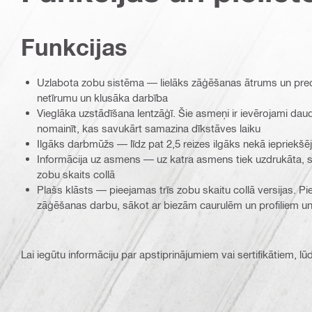
Funkcijas
Uzlabota zobu sistēma — lielāks zāģēšanas ātrums un preciz
netīrumu un klusāka darbība
Vieglāka uzstādīšana lentzāģī. Šie asmeņi ir ievērojami daud
nomainīt, kas savukārt samazina dīkstāves laiku
Ilgāks darbmūžs — līdz pat 2,5 reizes ilgāks nekā iepriekšēja
Informācija uz asmens — uz katra asmens tiek uzdrukāta, s
zobu skaits collā
Plašs klāsts — pieejamas trīs zobu skaitu collā versijas. Pie
zāģēšanas darbu, sākot ar biezām caurulēm un profiliem un
Lai iegūtu informāciju par apstiprinājumiem vai sertifikātiem, l