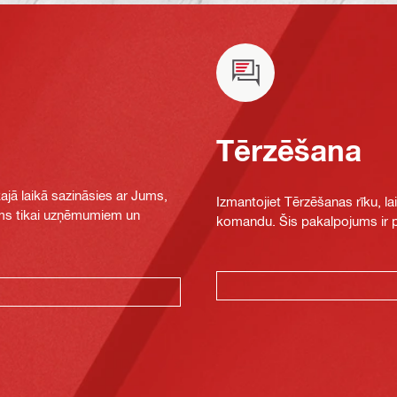
Tērzēšana
jā laikā sazināsies ar Jums,
Izmantojiet Tērzēšanas rīku, la
jams tikai uzņēmumiem un
komandu. Šis pakalpojums ir pi