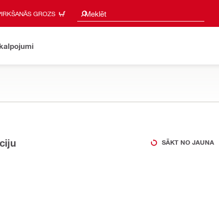
Meklēšanas ieteikumi
Meklēt
PIRKŠANĀS GROZS
akalpojumi
ciju
SĀKT NO JAUNA