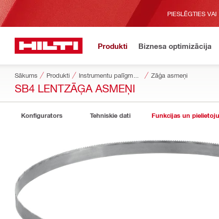
PIESLĒGTIES VAI
Produkti
Biznesa optimizācija
Sākums
Produkti
Instrumentu palīgmateriāli
Zāģa asmeņi
SB4 LENTZĀĢA ASMEŅI
Konfigurators
Tehniskie dati
Funkcijas un pielietoj