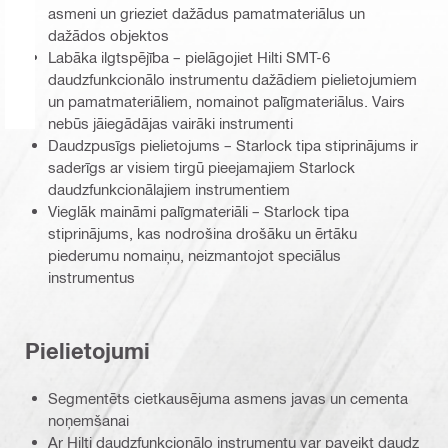
asmeni un grieziet dažādus pamatmateriālus un
dažādos objektos
Labāka ilgtspējība – pielāgojiet Hilti SMT-6
daudzfunkcionālo instrumentu dažādiem pielietojumiem
un pamatmateriāliem, nomainot palīgmateriālus. Vairs
nebūs jāiegādājas vairāki instrumenti
Daudzpusīgs pielietojums – Starlock tipa stiprinājums ir
saderīgs ar visiem tirgū pieejamajiem Starlock
daudzfunkcionālajiem instrumentiem
Vieglāk maināmi palīgmateriāli – Starlock tipa
stiprinājums, kas nodrošina drošāku un ērtāku
piederumu nomaiņu, neizmantojot speciālus
instrumentus
Pielietojumi
Segmentēts cietkausējuma asmens javas un cementa
noņemšanai
Ar Hilti daudzfunkcionālo instrumentu var paveikt daudz