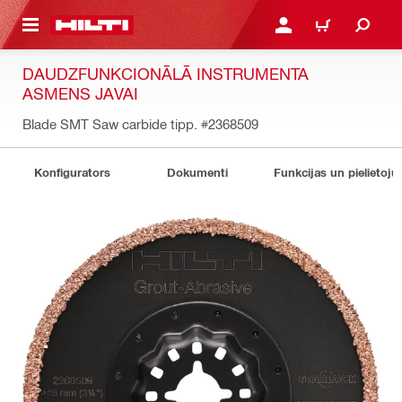
 GALVENO SATURU
PIESLĒGTIES VAI REĢIST
IEPIRKŠANĀS GR
DAUDZFUNKCIONĀLĀ INSTRUMENTA
ASMENS JAVAI
Blade SMT Saw carbide tipp.
#2368509
Konfigurators
Dokumenti
Funkcijas un pielietoju