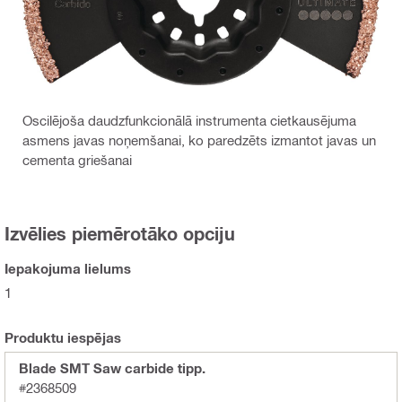
Oscilējoša daudzfunkcionālā instrumenta cietkausējuma
asmens javas noņemšanai, ko paredzēts izmantot javas un
cementa griešanai
Izvēlies piemērotāko opciju
Iepakojuma lielums
1
Produktu iespējas
Blade SMT Saw carbide tipp.
#2368509