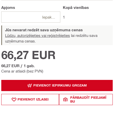
Apjoms
Kopā
vienības
Iepakojumi
1
Jūs nevarat redzēt sava uzņēmuma cenas
Lūdzu, autorizējieties vai reģistrējieties
lai redzētu sava
uzņēmuma cenas.
66,27 EUR
66,27 EUR
/
1 gab.
Cena ar atlaidi (bez PVN)
PIEVIENOT IEPIRKUMU GROZAM
PĀRBAUDĪT PIEEJAMĪ
PIEVIENOT IZLASEI
BU