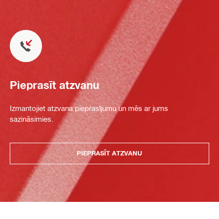
Pieprasīt atzvanu
Izmantojiet atzvana pieprasījumu un mēs ar jums
sazināsimies.
PIEPRASĪT ATZVANU