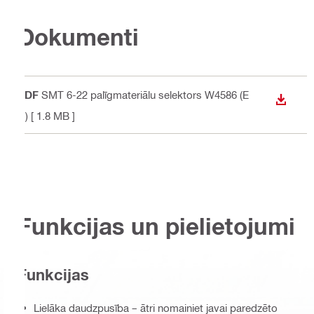
Dokumenti
PDF
SMT 6-22 palīgmateriālu selektors W4586 (E
LEJUP
N)
[ 1.8 MB ]
Funkcijas un pielietojumi
Funkcijas
Lielāka daudzpusība – ātri nomainiet javai paredzēto