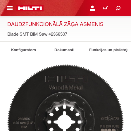
 GALVENO SATURU
PIESLĒGTIES VAI REĢIST
IEPIRKŠANĀS GR
DAUDZFUNKCIONĀLĀ ZĀĢA ASMENIS
Blade SMT BiM Saw
#2368507
Konfigurators
Dokumenti
Funkcijas un pielietoju