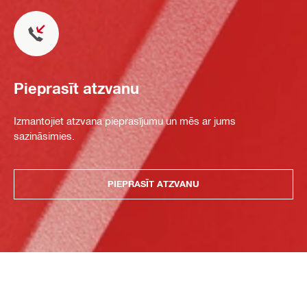
Pieprasīt atzvanu
Izmantojiet atzvana pieprasījumu un mēs ar jums
sazināsimies.
PIEPRASĪT ATZVANU