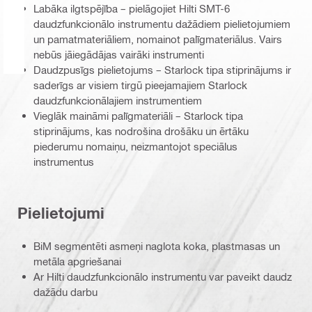
Labāka ilgtspējība – pielāgojiet Hilti SMT-6
daudzfunkcionālo instrumentu dažādiem pielietojumiem
un pamatmateriāliem, nomainot palīgmateriālus. Vairs
nebūs jāiegādājas vairāki instrumenti
Daudzpusīgs pielietojums – Starlock tipa stiprinājums ir
saderīgs ar visiem tirgū pieejamajiem Starlock
daudzfunkcionālajiem instrumentiem
Vieglāk maināmi palīgmateriāli – Starlock tipa
stiprinājums, kas nodrošina drošāku un ērtāku
piederumu nomaiņu, neizmantojot speciālus
instrumentus
Pielietojumi
BiM segmentēti asmeņi naglota koka, plastmasas un
metāla apgriešanai
Ar Hilti daudzfunkcionālo instrumentu var paveikt daudz
dažādu darbu