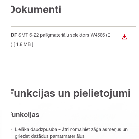
Dokumenti
PDF
SMT 6-22 palīgmateriālu selektors W4586 (E
LEJUP
N)
[ 1.8 MB ]
Funkcijas un pielietojumi
Funkcijas
Lielāka daudzpusība – ātri nomainiet zāģa asmeņus un
grieziet dažādus pamatmateriālus