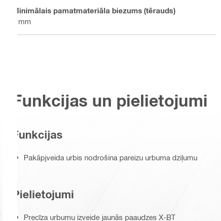
Minimālais pamatmateriāla biezums (tērauds)
8 mm
Funkcijas un pielietojumi
Funkcijas
Pakāpjveida urbis nodrošina pareizu urbuma dziļumu
Pielietojumi
Precīza urbumu izveide jaunās paaudzes X-BT