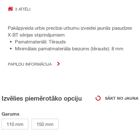
3 ATTĒLI
Pakāpjveida urbis precīzai urbumu izveidei jaunās paaudzes
X-BT sērijas stiprinājumiem
Pamatmateriāli: Tērauds
Minimālais pamatmateriāla biezums (tērauds): 8 mm
PAPILDU INFORMĀCIJA
Izvēlies piemērotāko opciju
SĀKT NO JAUNA
Garums
110 mm
150 mm