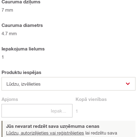
Cauruma dziļums
7 mm
Cauruma diametrs
4.7 mm
Iepakojuma lielums
1
Produktu iespējas
Lūdzu, izvēlieties
Apjoms
Kopā
vienības
Iepakojumi
1
Jūs nevarat redzēt sava uzņēmuma cenas
Lūdzu, autorizējieties vai reģistrējieties
lai redzētu sava