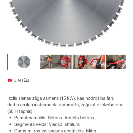
5 ATTĒLI
Izcils sienas zāģa asmens (15 kW), kas nodrošina ātru
darbu un ilgu instrumenta darbmūžu, zāģējot dzelzsbetonu
(60 H tapnis)
Pamatmateriāls: Betons, Armēts betons
Segmenta veids: Vienādi attālumi
Darbs mitros vai sausos apstākļos: Mitrs