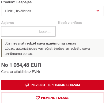
Produktu iespējas
Lūdzu, izvēlieties
Apjoms
Kopā
vienības
Iepakojumi
1
Jūs nevarat redzēt sava uzņēmuma cenas
Lūdzu, autorizējieties vai reģistrējieties
lai redzētu sava
uzņēmuma cenas.
No 1 064,48 EUR
Cena ar atlaidi (bez PVN)
PIEVIENOT IEPIRKUMU GROZAM
PIEVIENOT IZLASEI