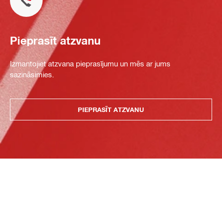
Pieprasīt atzvanu
Izmantojiet atzvana pieprasījumu un mēs ar jums
sazināsimies.
PIEPRASĪT ATZVANU