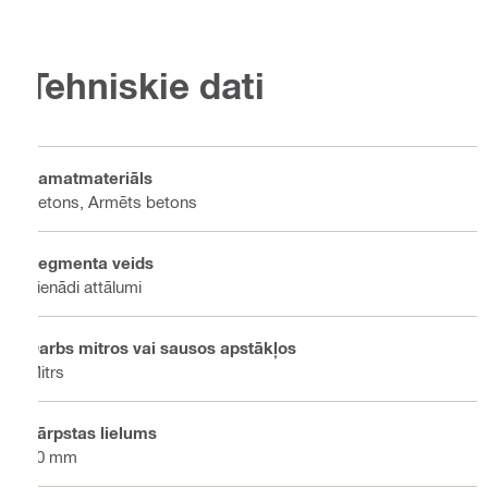
Tehniskie dati
Pamatmateriāls
Betons, Armēts betons
Segmenta veids
Vienādi attālumi
Darbs mitros vai sausos apstākļos
Mitrs
Vārpstas lielums
60 mm