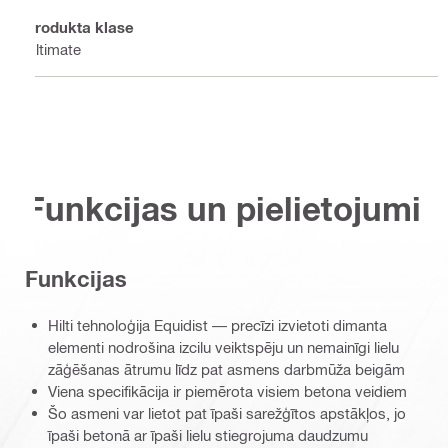
Produkta klase
Ultimate
Funkcijas un pielietojumi
Funkcijas
Hilti tehnoloģija Equidist — precīzi izvietoti dimanta
elementi nodrošina izcilu veiktspēju un nemainīgi lielu
zāģēšanas ātrumu līdz pat asmens darbmūža beigām
Viena specifikācija ir piemērota visiem betona veidiem
Šo asmeni var lietot pat īpaši sarežģītos apstākļos, jo
īpaši betonā ar īpaši lielu stiegrojuma daudzumu