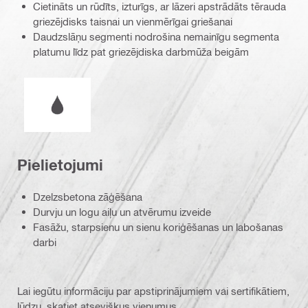
Cietināts un rūdīts, izturīgs, ar lāzeri apstrādāts tērauda
griezējdisks taisnai un vienmērīgai griešanai
Daudzslāņu segmenti nodrošina nemainīgu segmenta
platumu līdz pat griezējdiska darbmūža beigām
Darbs mitros vai sausos apstākļos
Pielietojumi
Dzelzsbetona zāģēšana
Durvju un logu aiļu un atvērumu izveide
Fasāžu, starpsienu un sienu koriģēšanas un labošanas
darbi
Lai iegūtu informāciju par apstiprinājumiem vai sertifikātiem,
lūdzu, skatiet atsevišķus vienumus.