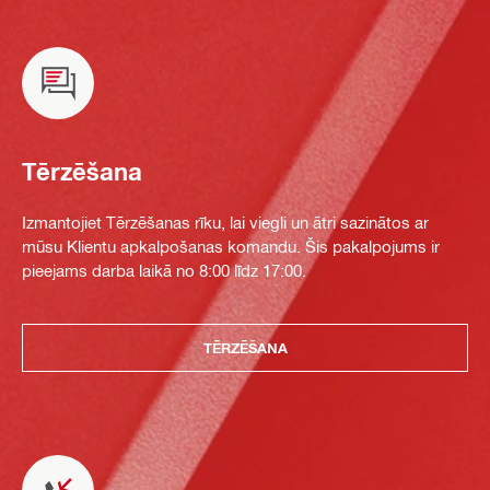
Tērzēšana
Izmantojiet Tērzēšanas rīku, lai viegli un ātri sazinātos ar
mūsu Klientu apkalpošanas komandu. Šis pakalpojums ir
pieejams darba laikā no 8:00 līdz 17:00.
TĒRZĒŠANA