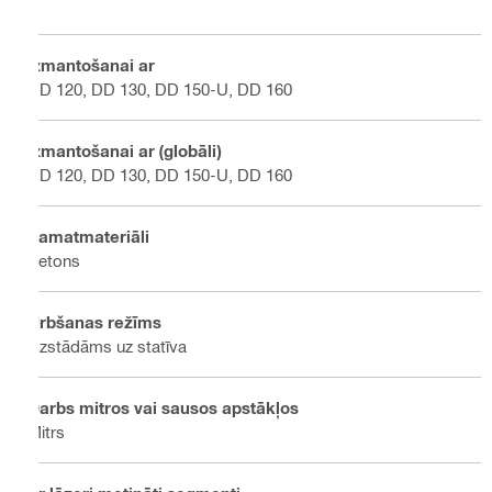
Izmantošanai ar
DD 120, DD 130, DD 150-U, DD 160
Izmantošanai ar (globāli)
DD 120, DD 130, DD 150-U, DD 160
Pamatmateriāli
Betons
Urbšanas režīms
Uzstādāms uz statīva
Darbs mitros vai sausos apstākļos
Mitrs