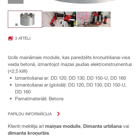
3 ATTĒLI
Izcils maināmais modulis, kas paredzēts kroņurbšanai visa
veida betonā, izmantojot mazas jaudas elektroinstrumentus
(<2,5 kW)
Izmantošanai ar: DD 120, DD 130, DD 150-U, DD 160
Izmantošanai ar (globāli): DD 120, DD 130, DD 150-U,
DD 160
Pamatmateriāli: Betons
PAPILDU INFORMĀCIJA
Klienti meklēja arī
maiņas modulis
,
Dimanta urbšana
vai
dimanta kroņurbis
.