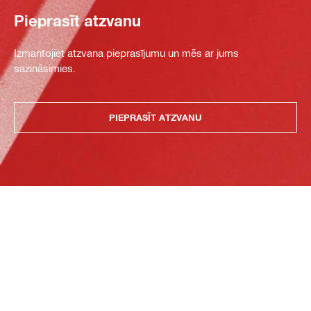
Pieprasīt atzvanu
Izmantojiet atzvana pieprasījumu un mēs ar jums
sazināsimies.
PIEPRASĪT ATZVANU