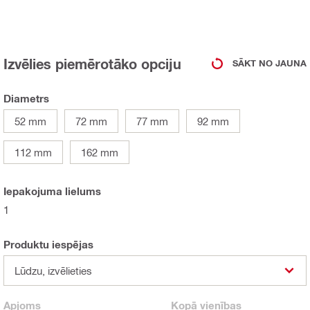
Izvēlies piemērotāko opciju
SĀKT NO JAUNA
Diametrs
52 mm
72 mm
77 mm
92 mm
112 mm
162 mm
Iepakojuma lielums
1
Produktu iespējas
Lūdzu, izvēlieties
Apjoms
Kopā
vienības