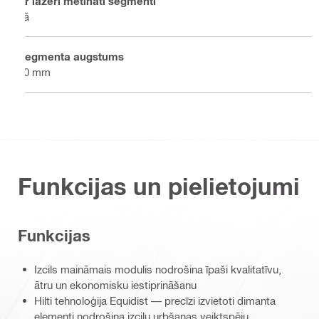
Ar lāzeri metināti segmenti
Jā
Segmenta augstums
10 mm
Funkcijas un pielietojumi
Funkcijas
Izcils maināmais modulis nodrošina īpaši kvalitatīvu,
ātru un ekonomisku iestiprināšanu
Hilti tehnoloģija Equidist — precīzi izvietoti dimanta
elementi nodrošina izcilu urbšanas veiktspēju