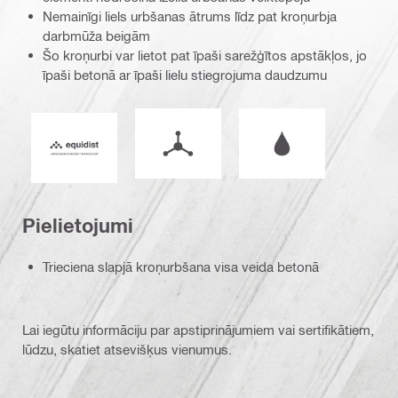
Nemainīgi liels urbšanas ātrums līdz pat kroņurbja
darbmūža beigām
Šo kroņurbi var lietot pat īpaši sarežģītos apstākļos, jo
īpaši betonā ar īpaši lielu stiegrojuma daudzumu
Darba režīms
Darbs mitros vai s
Equidist_Icon_PDP (2940829)
Pielietojumi
Trieciena slapjā kroņurbšana visa veida betonā
Lai iegūtu informāciju par apstiprinājumiem vai sertifikātiem,
lūdzu, skatiet atsevišķus vienumus.