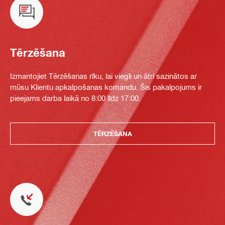
Tērzēšana
Izmantojiet Tērzēšanas rīku, lai viegli un ātri sazinātos ar
mūsu Klientu apkalpošanas komandu. Šis pakalpojums ir
pieejams darba laikā no 8:00 līdz 17:00.
TĒRZĒŠANA