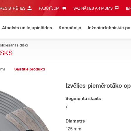
 REĢISTRĒTIES
PASŪTĪJUMI
SAZINĀTIES AR MUMS‎
IE
Atbalsts un lejupielādes
Kompānija
Inženiertehniskie p
 slīpēšanas diski
ISKS
umi
Saistītie produkti
Izvēlies piemērotāko op
Segmentu skaits
7
Diametrs
125 mm