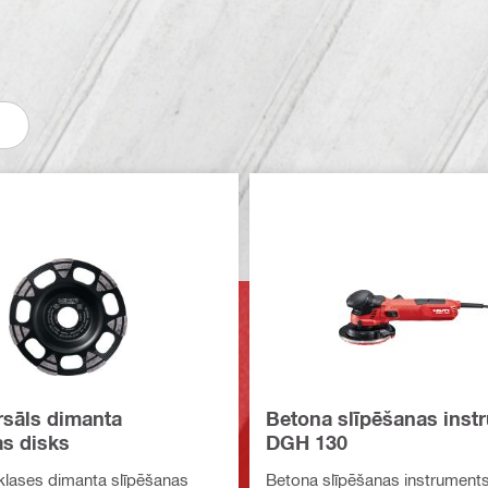
rsāls dimanta
Betona slīpēšanas inst
as disks
DGH 130
lases dimanta slīpēšanas
Betona slīpēšanas instruments