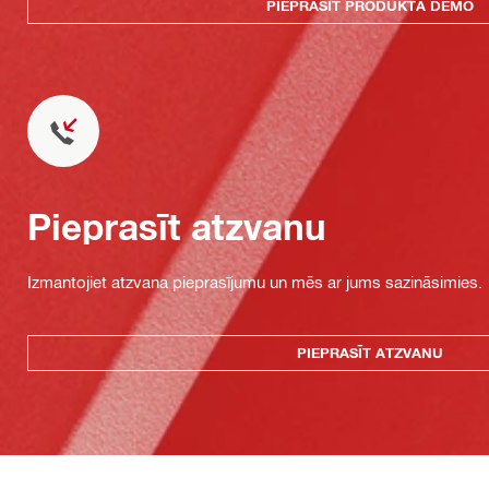
PIEPRASĪT PRODUKTA DEMO
Pieprasīt atzvanu
Izmantojiet atzvana pieprasījumu un mēs ar jums sazināsimies.
PIEPRASĪT ATZVANU