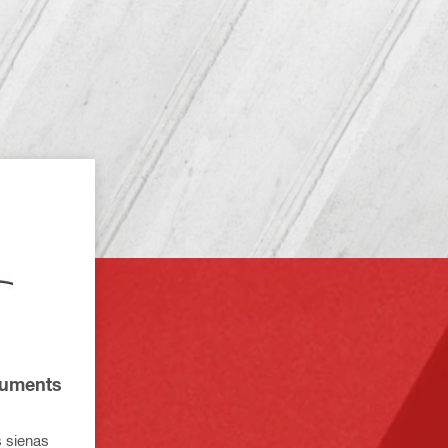
ruments
 sienas