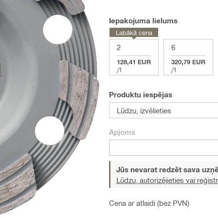
Iepakojuma lielums
Labākā cena
2
6
128,41 EUR
320,79 EUR
/
1
/
1
Produktu iespējas
Lūdzu, izvēlieties
Apjoms
Jūs nevarat redzēt sava uz
Lūdzu, autorizējieties vai reģistr
Cena ar atlaidi (bez PVN)