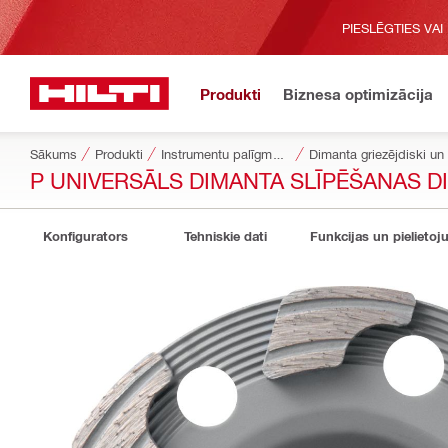
PIESLĒGTIES VAI
Produkti
Biznesa optimizācija
Sākums
Produkti
Instrumentu palīgmateriāli
Dimanta griezējdiski un
P UNIVERSĀLS DIMANTA SLĪPĒŠANAS D
Konfigurators
Tehniskie dati
Funkcijas un pielietoj