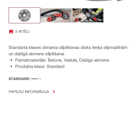
3 ATTĒLI
Standarta klases dimanta slīpēšanas disks leņķa slīpmašīnā
un dabīgā akmens slīpēšanai
Pamatmateriāls: Betons, Vadula, Dabīgs akmens
Produkta klase: Standard
STANDARD
PAPILDU INFORMĀCIJA