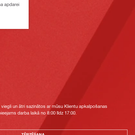
ma apdarei
i viegli un ātri sazinātos ar mūsu Klientu apkalpošanas
eejams darba laikā no 8:00 līdz 17:00.
TĒRZĒŠANA