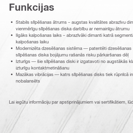
Funkcijas
Stabils slīpēšanas ātrums – augstas kvalitātes abrazīvu d
vienmērīgu slīpēšanas diska darbību ar nemainīgu ātrumu
Ilgāks kalpošanas laiks – abrazīvāki dimanti katrā segment
kalpošanas laiku
Modernizēta dzesēšanas sistēma — patentēti dzesēšanas k
slīpēšanas diska bojājumu rašanās risku pārkaršanas dēļ
Izturīgs — šie slīpēšanas diski ir izgatavoti no augstākās k
izturīgu kontaktmetināšanu
Mazākas vibrācijas — katrs slīpēšanas disks tiek rūpnīcā in
nobalansēts
Lai iegūtu informāciju par apstiprinājumiem vai sertifikātiem, l