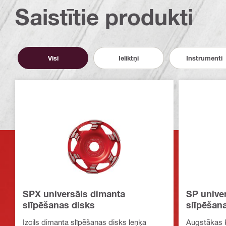
Saistītie produkti
Visi
Ieliktņi
Instrumenti
SPX universāls dimanta
SP unive
slīpēšanas disks
slīpēšan
Izcils dimanta slīpēšanas disks leņķa
Augstākas k