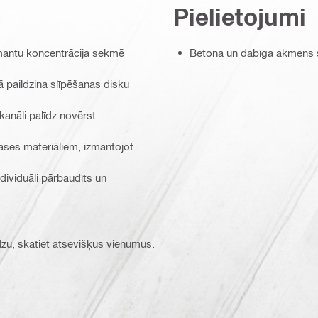
Pielietojumi
imantu koncentrācija sekmē
Betona un dabīga akmens 
ā paildzina slīpēšanas disku
anāli palīdz novērst
lases materiāliem, izmantojot
dividuāli pārbaudīts un
ūdzu, skatiet atsevišķus vienumus.