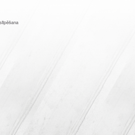
slīpēšana