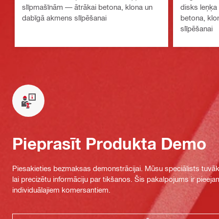
slīpmašīnām — ātrākai betona, klona un
disks leņķa
dabīgā akmens slīpēšanai
betona, kl
slīpēšanai
Pieprasīt Produkta Demo
Piesakieties bezmaksas demonstrācijai. Mūsu speciālists tuvāka
lai precizētu informāciju par tikšanos. Šis pakalpojums ir piee
individuālajiem komersantiem.