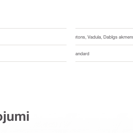
Betons, Vadula, Dabīgs akmen
Standard
ojumi