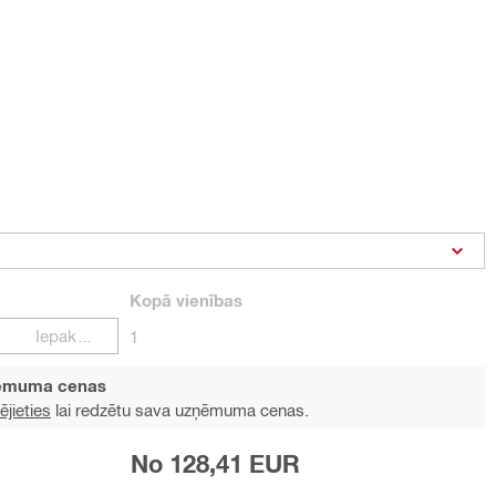
Kopā
vienības
Iepakojumi
1
ņēmuma cenas
ējieties
lai redzētu sava uzņēmuma cenas.
No 128,41 EUR