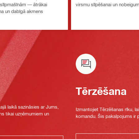
 slīpmašīnām — ātrākai
virsmu slīpēšanai un nobeigu
ona un dabīgā akmens
Tērzēšana
jā laikā sazināsies ar Jums,
Izmantojiet Tērzēšanas rīku, la
jams tikai uzņēmumiem un
komandu. Šis pakalpojums ir pi