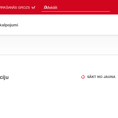
Meklēšanas ieteikumi
Meklēt
PIRKŠANĀS GROZS
akalpojumi
ciju
SĀKT NO JAUNA