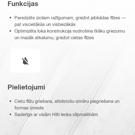
Funkcijas
Paredzēts izcilam ražīgumam, griežot jebkādas flīzes —
pat viscietākās un visbiezākās
Optimizēta loka konstrukcija nodrošina tīrāku griezumu
un mazāk atkalumu, griežot cietas flīzes
Darbs mitros vai sausos apstākļos
Pielietojumi
Cietu flīžu griešana, atbilstošu izmēru piegriešana un
formas izveide
Saderīgs ar visām Hilti leņķa slīpmašīnām