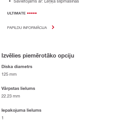
Savietojams ar: Leņķa slīpmašīnas
ULTIMATE
PAPILDU INFORMĀCIJA
Izvēlies piemērotāko opciju
Diska diametrs
125 mm
Vārpstas lielums
22.23 mm
Iepakojuma lielums
1