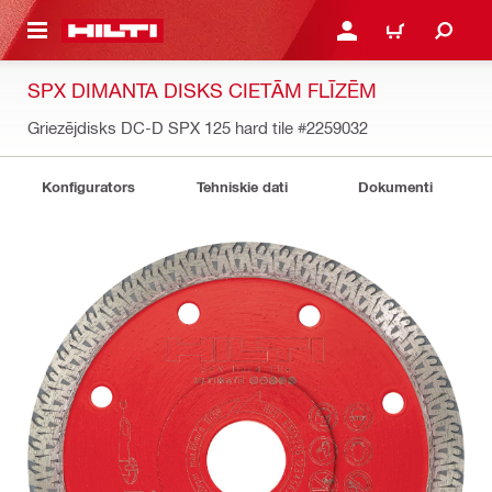
 GALVENO SATURU
PIESLĒGTIES VAI REĢIST
IEPIRKŠANĀS GR
SPX DIMANTA DISKS CIETĀM FLĪZĒM
Griezējdisks DC-D SPX 125 hard tile
#2259032
Konfigurators
Tehniskie dati
Dokumenti