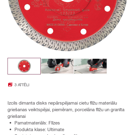
3 ATTĒLI
Izcils dimanta disks nepārspējamai cietu flīžu materiālu
griešanas veiktspējai, piemēram, porcelāna flīžu un granīta
griešanai
Pamatmateriāls: Flīzes
Produkta klase: Ultimate