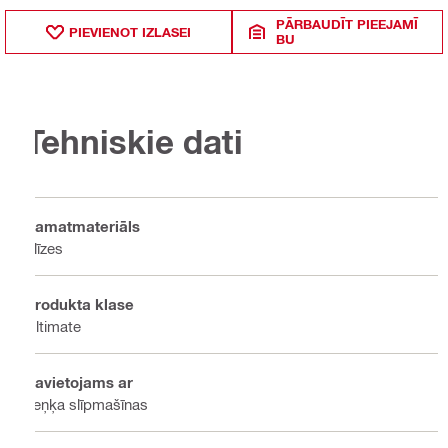
PĀRBAUDĪT PIEEJAMĪ
PIEVIENOT IZLASEI
BU
Tehniskie dati
Pamatmateriāls
Flīzes
Produkta klase
Ultimate
Savietojams ar
Leņķa slīpmašīnas