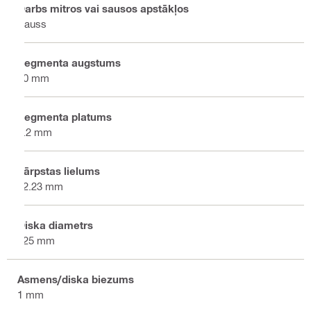
Darbs mitros vai sausos apstākļos
Sauss
Segmenta augstums
10 mm
Segmenta platums
1.2 mm
Vārpstas lielums
22.23 mm
Diska diametrs
125 mm
Asmens/diska biezums
1 mm