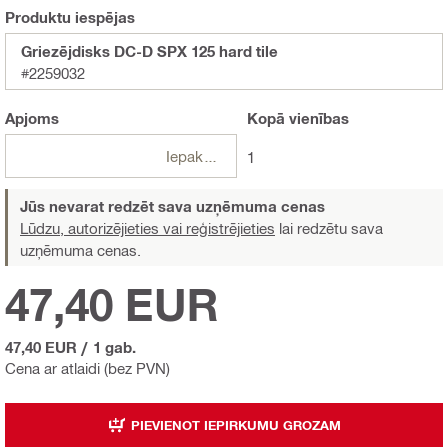
Produktu iespējas
Griezējdisks DC-D SPX 125 hard tile
#2259032
Apjoms
Kopā
vienības
Iepakojumi
1
Jūs nevarat redzēt sava uzņēmuma cenas
Lūdzu, autorizējieties vai reģistrējieties
lai redzētu sava
uzņēmuma cenas.
47,40 EUR
47,40 EUR
/
1 gab.
Cena ar atlaidi (bez PVN)
PIEVIENOT IEPIRKUMU GROZAM