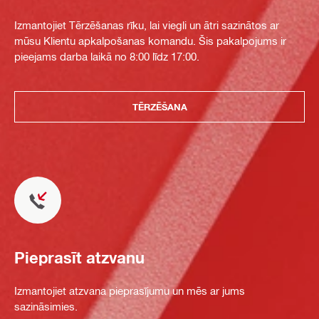
Izmantojiet Tērzēšanas rīku, lai viegli un ātri sazinātos ar
mūsu Klientu apkalpošanas komandu. Šis pakalpojums ir
pieejams darba laikā no 8:00 līdz 17:00.
TĒRZĒŠANA
Pieprasīt atzvanu
Izmantojiet atzvana pieprasījumu un mēs ar jums
sazināsimies.