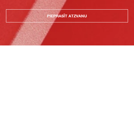
PIEPRASĪT ATZVANU