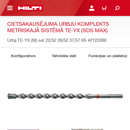
 GALVENO SATURU
PIESLĒGTIES VAI REĢIST
IEPIRKŠANĀS GR
CIETSAKAUSĒJUMA URBJU KOMPLEKTS
METRISKAJĀ SISTĒMĀ TE-YX (SDS MAX)
Urbji TE-YX (M) set 22/52 28/52 37/57 6S
#2122289
Konfigurators
Tehniskie dati
Funkcijas un pielietoju