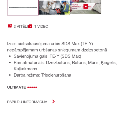
2 ATTĒLI
1 VIDEO
Izcils cietsakausējuma urbis SDS Max (TE-Y)
nepārspējamam urbšanas sniegumam dzelzsbetonā
Savienojuma gals: TE-Y (SDS Max)
Pamatmateriāls: Dzelzbetons, Betons, Mūris, Ķieģelis,
Kaļķakmens
Darba režīms: Triecienurbšana
ULTIMATE
PAPILDU INFORMĀCIJA