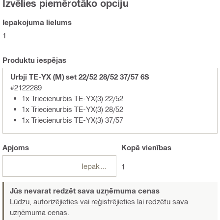
Izvēlies piemērotāko opciju
Iepakojuma lielums
1
Produktu iespējas
Urbji TE-YX (M) set 22/52 28/52 37/57 6S
#2122289
1x Triecienurbis TE-YX(3) 22/52
1x Triecienurbis TE-YX(3) 28/52
1x Triecienurbis TE-YX(3) 37/57
Apjoms
Kopā
vienības
Iepakojumi
1
Jūs nevarat redzēt sava uzņēmuma cenas
Lūdzu, autorizējieties vai reģistrējieties
lai redzētu sava
uzņēmuma cenas.