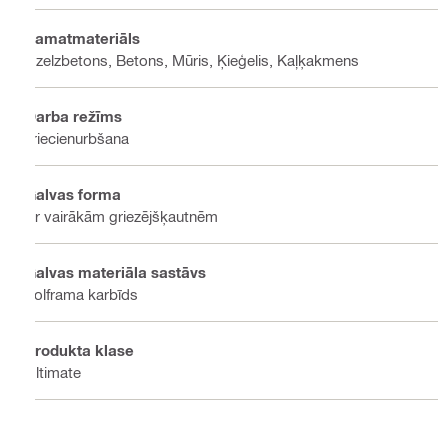
Pamatmateriāls
Dzelzbetons, Betons, Mūris, Ķieģelis, Kaļķakmens
Darba režīms
Triecienurbšana
Galvas forma
Ar vairākām griezējšķautnēm
Galvas materiāla sastāvs
Volframa karbīds
Produkta klase
Ultimate