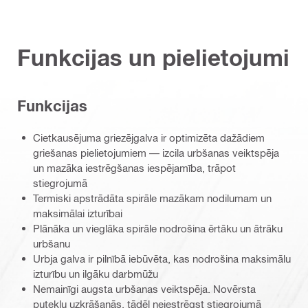
Funkcijas un pielietojumi
Funkcijas
Cietkausējuma griezējgalva ir optimizēta dažādiem
griešanas pielietojumiem — izcila urbšanas veiktspēja
un mazāka iestrēgšanas iespējamība, trāpot
stiegrojumā
Termiski apstrādāta spirāle mazākam nodilumam un
maksimālai izturībai
Plānāka un vieglāka spirāle nodrošina ērtāku un ātrāku
urbšanu
Urbja galva ir pilnībā iebūvēta, kas nodrošina maksimālu
izturību un ilgāku darbmūžu
Nemainīgi augsta urbšanas veiktspēja. Novērsta
putekļu uzkrāšanās, tādēļ neiestrēgst stiegrojumā