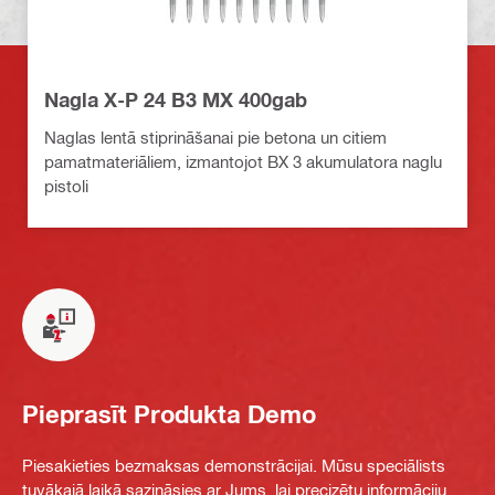
Nagla X-P 24 B3 MX 400gab
Naglas lentā stiprināšanai pie betona un citiem
pamatmateriāliem, izmantojot BX 3 akumulatora naglu
pistoli
Pieprasīt Produkta Demo
Piesakieties bezmaksas demonstrācijai. Mūsu speciālists
tuvākajā laikā sazināsies ar Jums, lai precizētu informāciju