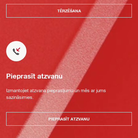
TĒRZĒŠANA
Pieprasīt atzvanu
Izmantojiet atzvana pieprasījumu un mēs ar jums
sazināsimies.
PIEPRASĪT ATZVANU