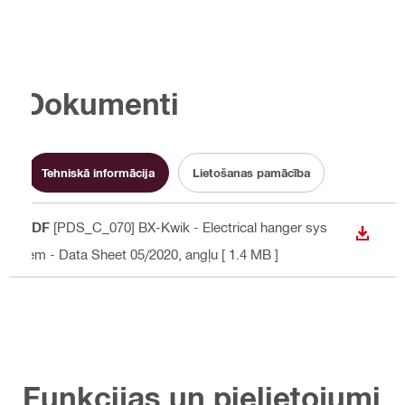
Dokumenti
Tehniskā informācija
Lietošanas pamācība
PDF
[PDS_C_070] BX-Kwik - Electrical hanger sys
LEJUP
tem - Data Sheet 05/2020
, angļu
[ 1.4 MB ]
Funkcijas un pielietojumi