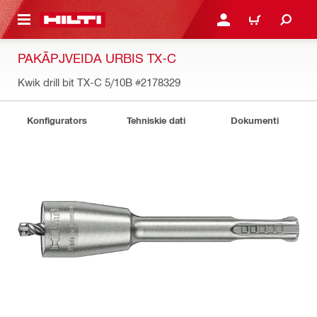
 GALVENO SATURU
PIESLĒGTIES VAI REĢIST
IEPIRKŠANĀS GR
PAKĀPJVEIDA URBIS TX-C
Kwik drill bit TX-C 5/10B
#2178329
Konfigurators
Tehniskie dati
Dokumenti