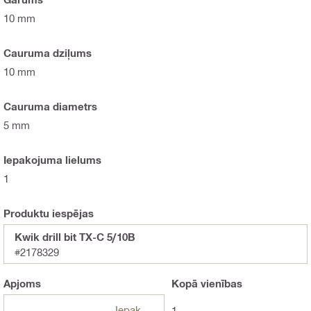
10 mm
Cauruma dziļums
10 mm
Cauruma diametrs
5 mm
Iepakojuma lielums
1
Produktu iespējas
Kwik drill bit TX-C 5/10B
#2178329
Apjoms
Kopā
vienības
Iepakojumi
1