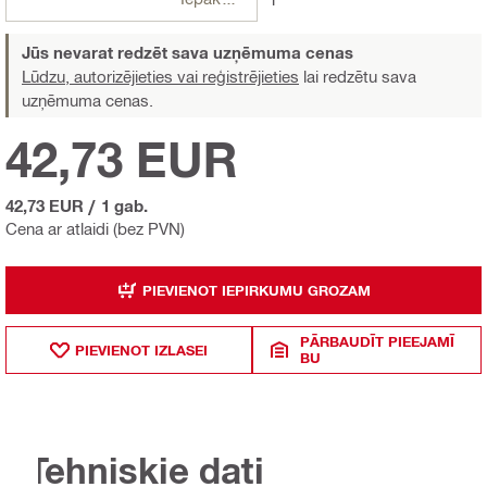
Jūs nevarat redzēt sava uzņēmuma cenas
Lūdzu, autorizējieties vai reģistrējieties
lai redzētu sava
uzņēmuma cenas.
42,73 EUR
42,73 EUR
/
1 gab.
Cena ar atlaidi (bez PVN)
PIEVIENOT IEPIRKUMU GROZAM
PĀRBAUDĪT PIEEJAMĪ
PIEVIENOT IZLASEI
BU
Tehniskie dati