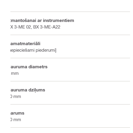
Izmantošanai ar instrumentiem
BX 3-ME 02, BX 3-ME-A22
Pamatmateriāli
[nepieciešami piederumi]
Cauruma diametrs
5 mm
Cauruma dziļums
10 mm
Garums
10 mm