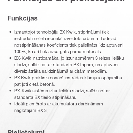
Funkcijas
Izmantojot tehnoloģiju BX Kwik, stiprinājumi tiek
iestrādāti nelielā iepriekš izveidotā urbumā. Tādējādi
nostiprināšanas koeficients tiek palielināts līdz aptuveni
100%, kā arī tiek aizsargāts pamatmateriāls
BX-Kwik ir uzticamāka, jo iztur apmēram 3 reizes lielāku
slodzi, salīdzinot ar standarta BX tapām, un aptuveni
divreiz ātrāka salīdzinājumā ar citām metodēm.
BX Kwik praktiski novērš iestrādes kļūmju iespējamību
pat ļoti cietā betonā.
BX-Kwik sistēma iztur lielāku slodzi, salīdzinot ar
standarta BX tiešo stiprināšanu.
Ideāli piemērots ar akumulatoru darbināmam
naglotājam BX 3
Pielietojumi