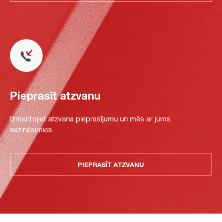
Pieprasīt atzvanu
Izmantojiet atzvana pieprasījumu un mēs ar jums
sazināsimies.
PIEPRASĪT ATZVANU