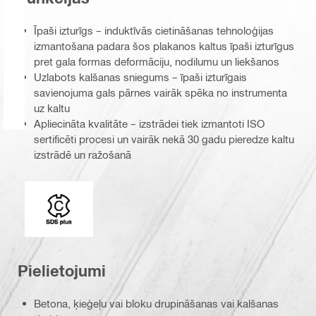
Īpaši izturīgs – induktīvās cietināšanas tehnoloģijas
izmantošana padara šos plakanos kaltus īpaši izturīgus
pret gala formas deformāciju, nodilumu un liekšanos
Uzlabots kalšanas sniegums – īpaši izturīgais
savienojuma gals pārnes vairāk spēka no instrumenta
uz kaltu
Apliecināta kvalitāte – izstrādei tiek izmantoti ISO
sertificēti procesi un vairāk nekā 30 gadu pieredze kaltu
izstrādē un ražošanā
Savienojuma gals
Pielietojumi
Betona, ķieģeļu vai bloku drupināšanas vai kalšanas