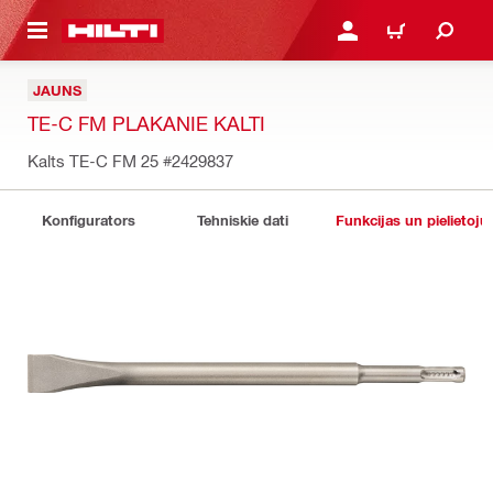
 GALVENO SATURU
PIESLĒGTIES VAI REĢIST
IEPIRKŠANĀS GR
JAUNS
TE-C FM PLAKANIE KALTI
Kalts TE-C FM 25
#2429837
Konfigurators
Tehniskie dati
Funkcijas un pielietoju