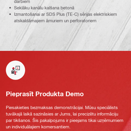
darbiem
Seklāku kanālu kalšana betonā
Izmantošanai ar SDS Plus (TE-C) sērijas elektriskiem
atskaldāmajiem āmuriem un perforatoriem
Pieprasīt Produkta Demo
Piesakieties bezmaksas demonstrācijai. Mūsu speciālists
tuvākajā laikā sazināsies ar Jums, lai precizētu informāciju
par tikšanos. Šis pakalpojums ir pieejams tikai uzņēmumiem
un individuālajiem komersantiem.