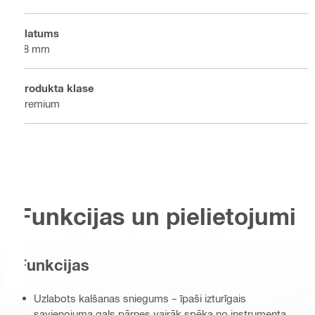
Platums
28 mm
Produkta klase
Premium
Funkcijas un pielietojumi
Funkcijas
Uzlabots kalšanas sniegums – īpaši izturīgais
savienojuma gals pārnes vairāk spēka no instrumenta