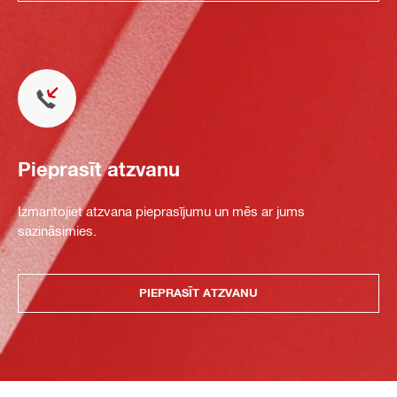
Pieprasīt atzvanu
Izmantojiet atzvana pieprasījumu un mēs ar jums
sazināsimies.
PIEPRASĪT ATZVANU