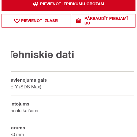
PIEVIENOT IEPIRKUMU GROZAM
PĀRBAUDĪT PIEEJAMĪ
PIEVIENOT IZLASEI
BU
Tehniskie dati
Savienojuma gals
TE-Y (SDS Max)
Lietojums
Kanālu kalšana
Garums
280 mm