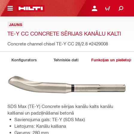
 GALVENO SATURU
PIESLĒGTIES VAI REĢIST
IEPIRKŠANĀS GR
JAUNS
TE-Y CC CONCRETE SĒRIJAS KANĀLU KALTI
Concrete channel chisel TE-Y CC 28/2.8
#2429008
Konfigurators
Tehniskie dati
Funkcijas un pielietoju
SDS Max (TE-Y) Concrete sērijas kanālu kalts kanālu
kalšanai un padziļināšanai betonā
Savienojuma gals: TE-Y (SDS Max)
Lietojums: Kanālu kalšana
Garums: 280 mm