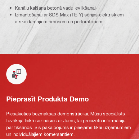
Kanālu kalšana betonā vadu ievilkšanai
Izmantošanai ar SDS Max (TE-Y) sērijas elektriskiem
atskaldāmajiem āmuriem un perforatoriem
Pieprasīt Produkta Demo
Piesakieties bezmaksas demonstrācijai. Mūsu speciālists
tuvākajā laikā sazināsies ar Jums, lai precizētu informāciju
par tikšanos. Šis pakalpojums ir pieejams tikai uzņēmumiem
un individuālajiem komersantiem.