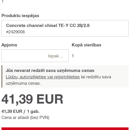
1
Produktu iespējas
Concrete channel chisel TE-Y CC 28/2.8
#2429008
Apjoms
Kopā
vienības
Iepakojumi
1
Jūs nevarat redzēt sava uzņēmuma cenas
Lūdzu, autorizējieties vai reģistrējieties
lai redzētu sava
uzņēmuma cenas.
41,39 EUR
41,39 EUR
/
1 gab.
Cena ar atlaidi (bez PVN)