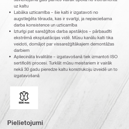
uz kaltu
Labāka uzticamība – šie kalti ir izgatavoti no
augstleģēta tērauda, kas ir svarīgi, ja nepieciešama
darba konsistence un uzticamība
Izturīgi pat sarežģītos darba apstākļos – pārbaudīti
ekstrēmā ekspluatācijas vidē. Mūsu kanālu kalti tika
veidoti, domājot par vissarežģītākajiem demontāžas
darbiem
Apliecināta kvalitāte – izgatavošanā tiek izmantoti ISO
sertificēti procesi. Turklāt mūsu meistariem ir vairāk
nekā 30 gadu pieredze kaltu konstrukciju izveidē un to
izgatavošanā
Savienojuma gals
Pielietojumi