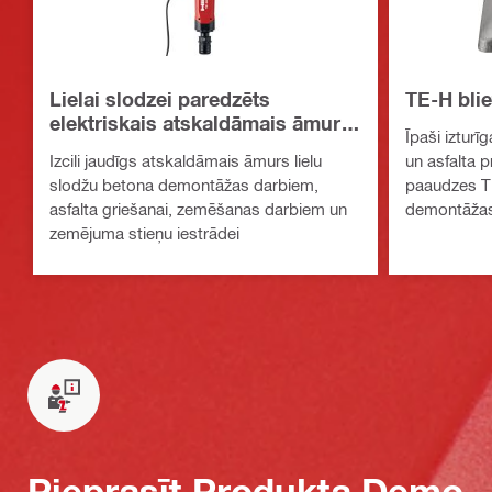
Lielai slodzei paredzēts
TE-H bli
elektriskais atskaldāmais āmurs
Īpaši iztur
TE 3000-AVR
Izcili jaudīgs atskaldāmais āmurs lielu
un asfalta p
slodžu betona demontāžas darbiem,
paaudzes TE
asfalta griešanai, zemēšanas darbiem un
demontāžas
zemējuma stieņu iestrādei
Pieprasīt Produkta Demo