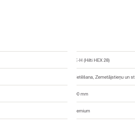
TE-H (Hilti HEX 28)
Blietēšana, Zemetājstieņu un 
400 mm
Premium