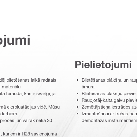
ojumi
Pielietojumi
ēļ blietēšanas laikā radītais
Blietēšanas plākšņu un rau
 materiālu
āmura
a tērauda, kas ir svarīgi, ja
Blietēšanas plākšņu pievie
Raupjotāj-kalta galvu piev
ēmā ekspluatācijas vidē. Mūsu
Zemētājstieņa iestrādes uz
s darbiem
Izmantošanai ar trešās pa
ti procesi un vairāk nekā 30
demontāžas instrumentiem
, kuriem ir H28 savienojuma