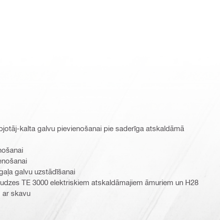
pjotāj-kalta galvu pievienošanai pie saderīga atskaldāmā
nošanai
ienošanai
gaļa galvu uzstādīšanai
audzes TE 3000 elektriskiem atskaldāmajiem āmuriem un H28
 ar skavu