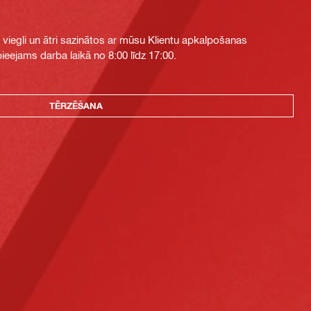
i viegli un ātri sazinātos ar mūsu Klientu apkalpošanas
eejams darba laikā no 8:00 līdz 17:00.
TĒRZĒŠANA