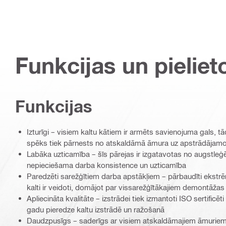
Funkcijas un pieliet
Funkcijas
Izturīgi – visiem kaltu kātiem ir armēts savienojuma gals, tād
spēks tiek pārnests no atskaldāmā āmura uz apstrādājamo
Labāka uzticamība – šīs pārejas ir izgatavotas no augstleģēt
nepieciešama darba konsistence un uzticamība
Paredzēti sarežģītiem darba apstākļiem – pārbaudīti ekstr
kalti ir veidoti, domājot par vissarežģītākajiem demontāža
Apliecināta kvalitāte – izstrādei tiek izmantoti ISO sertificē
gadu pieredze kaltu izstrādē un ražošanā
Daudzpusīgs – saderīgs ar visiem atskaldāmajiem āmuriem