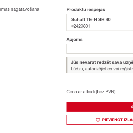
Virsmas sagatavošana
Produktu iespējas
Schaft TE-H SH 40
#2429801
Apjoms
Jūs nevarat redzēt sava uz
Lūdzu, autorizējieties vai reģistr
Cena ar atlaidi (bez PVN)
PIEVIENOT IZLA