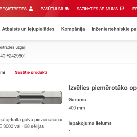
 REĢISTRĒTIES
PASŪTĪJUMI
SAZINĀTIES AR MUMS‎
IE
Atbalsts un lejupielādes
Kompānija
Inženiertehniskie p
estrādes uzgaļi
 40
#2429801
umi
Saistītie produkti
Izvēlies piemērotāko op
Garums
400 mm
pjotāj-kalta galvu pievienošanai
Iepakojuma lielums
 3000 vai H28 sērijas
1