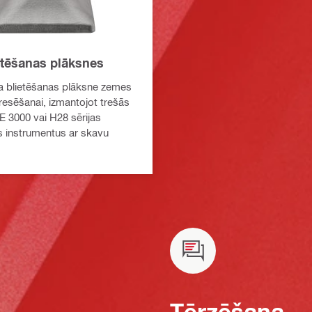
etēšanas plāksnes
īga blietēšanas plāksne zemes
resēšanai, izmantojot trešās
 3000 vai H28 sērijas
 instrumentus ar skavu
Tērzēšana