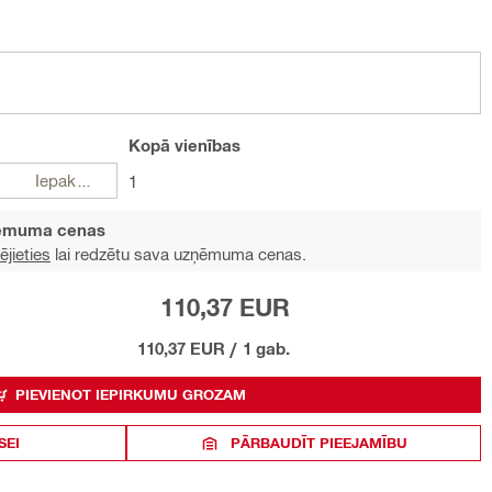
Kopā
vienības
Iepakojumi
1
ņēmuma cenas
ējieties
lai redzētu sava uzņēmuma cenas.
110,37 EUR
110,37 EUR
/
1 gab.
PIEVIENOT IEPIRKUMU GROZAM
SEI
PĀRBAUDĪT PIEEJAMĪBU