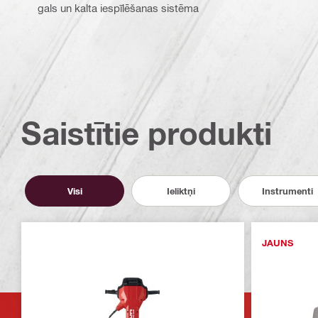
gals un kalta iespīlēšanas sistēma
Saistītie produkti
Visi
Ieliktņi
Instrumenti
JAUNS