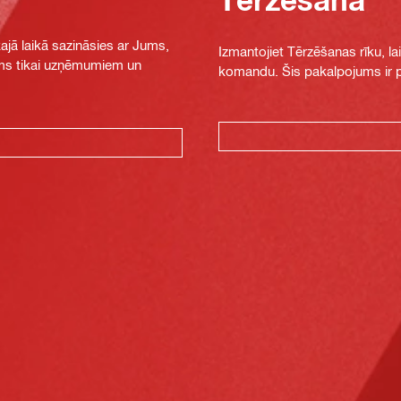
jā laikā sazināsies ar Jums,
Izmantojiet Tērzēšanas rīku, la
jams tikai uzņēmumiem un
komandu. Šis pakalpojums ir pi