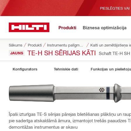
PIESLĒGTIES VAI
Produkti
Biznesa optimizācija
Sākums
Produkti
Instrumentu palīgmateriāli
Kalti un zemētājstieņa i
TE-H SH SĒRIJAS KĀTI
JAUNS
Schaft TE-H SH
Konfigurators
Tehniskie dati
Funkcijas un pielietoj
Īpaši izturīgas TE-S sērijas pārejas blietēšanas plākšņu un rau
pie saderīga atskaldāmā āmura, izmantojot trešās paaudzes TE
demontāžas instrumentus ar skavu