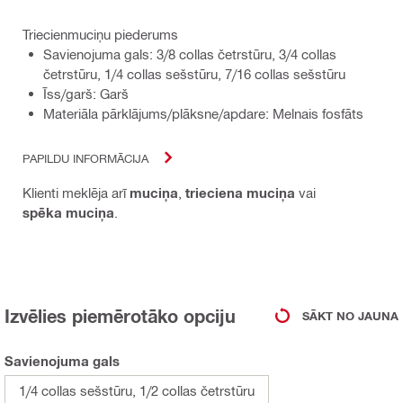
Triecienmuciņu piederums
Savienojuma gals: 3/8 collas četrstūru, 3/4 collas
četrstūru, 1/4 collas sešstūru, 7/16 collas sešstūru
Īss/garš: Garš
Materiāla pārklājums/plāksne/apdare: Melnais fosfāts
PAPILDU INFORMĀCIJA
Klienti meklēja arī
muciņa
,
trieciena muciņa
vai
spēka muciņa
.
Izvēlies piemērotāko opciju
SĀKT NO JAUNA
Savienojuma gals
1/4 collas sešstūru, 1/2 collas četrstūru