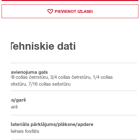
PIEVIENOT IZLASEI
Tehniskie dati
Savienojuma gals
3/8 collas četrstūru, 3/4 collas četrstūru, 1/4 collas
sešstūru, 7/16 collas sešstūru
Īss/garš
Garš
Materiāla pārklājums/plāksne/apdare
Melnais fosfāts