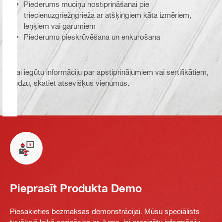
Piederums muciņu nostiprināšanai pie
triecienuzgriežņgrieža ar atšķirīgiem kāta izmēriem,
leņķiem vai garumiem
Piederumu pieskrūvēšana un enkurošana
Lai iegūtu informāciju par apstiprinājumiem vai sertifikātiem,
lūdzu, skatiet atsevišķus vienumus.
Pieprasīt Produkta Demo
Piesakieties bezmaksas demonstrācijai. Mūsu speciālists