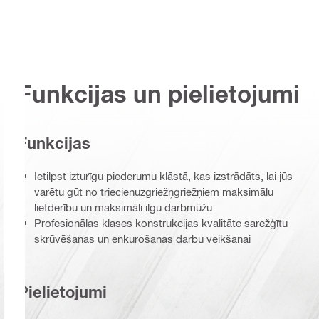
Funkcijas un pielietojumi
Funkcijas
Ietilpst izturīgu piederumu klāstā, kas izstrādāts, lai jūs
varētu gūt no triecienuzgriežņgriežņiem maksimālu
lietderību un maksimāli ilgu darbmūžu
Profesionālas klases konstrukcijas kvalitāte sarežģītu
skrūvēšanas un enkurošanas darbu veikšanai
Pielietojumi