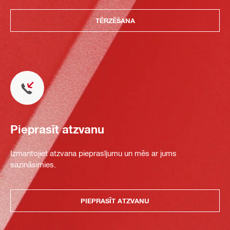
TĒRZĒŠANA
Pieprasīt atzvanu
Izmantojiet atzvana pieprasījumu un mēs ar jums
sazināsimies.
PIEPRASĪT ATZVANU