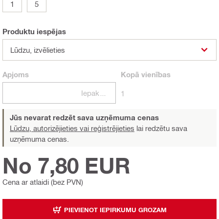
1
5
Produktu iespējas
Lūdzu, izvēlieties
Apjoms
Kopā
vienības
Iepakojumi
1
Jūs nevarat redzēt sava uzņēmuma cenas
Lūdzu, autorizējieties vai reģistrējieties
lai redzētu sava
uzņēmuma cenas.
No 7,80 EUR
Cena ar atlaidi (bez PVN)
PIEVIENOT IEPIRKUMU GROZAM