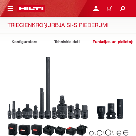
 GALVENO SATURU
PIESLĒGTIES VAI REĢIST
IEPIRKŠANĀS GR
TRIECIENKROŅURBJA SI-S PIEDERUMI
Konfigurators
Tehniskie dati
Funkcijas un pielietoju