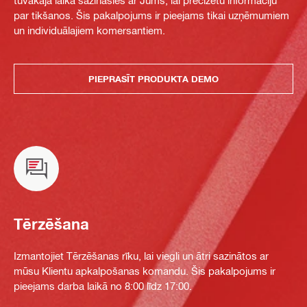
tuvākajā laikā sazināsies ar Jums, lai precizētu informāciju
par tikšanos. Šis pakalpojums ir pieejams tikai uzņēmumiem
un individuālajiem komersantiem.
PIEPRASĪT PRODUKTA DEMO
Tērzēšana
Izmantojiet Tērzēšanas rīku, lai viegli un ātri sazinātos ar
mūsu Klientu apkalpošanas komandu. Šis pakalpojums ir
pieejams darba laikā no 8:00 līdz 17:00.