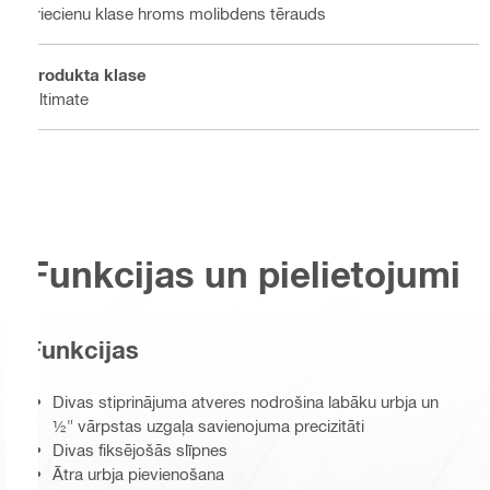
Triecienu klase hroms molibdens tērauds
Produkta klase
Ultimate
Funkcijas un pielietojumi
Funkcijas
Divas stiprinājuma atveres nodrošina labāku urbja un
½" vārpstas uzgaļa savienojuma precizitāti
Divas fiksējošās slīpnes
Ātra urbja pievienošana