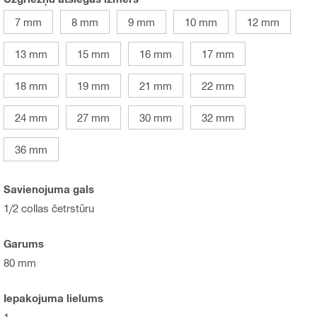
7 mm
8 mm
9 mm
10 mm
12 mm
13 mm
15 mm
16 mm
17 mm
18 mm
19 mm
21 mm
22 mm
24 mm
27 mm
30 mm
32 mm
36 mm
Savienojuma gals
1/2 collas četrstūru
Garums
80 mm
Iepakojuma lielums
1