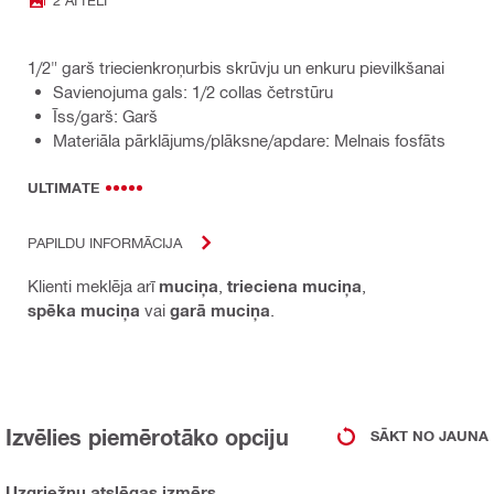
1/2" garš triecienkroņurbis skrūvju un enkuru pievilkšanai
Savienojuma gals: 1/2 collas četrstūru
Īss/garš: Garš
Materiāla pārklājums/plāksne/apdare: Melnais fosfāts
ULTIMATE
PAPILDU INFORMĀCIJA
Klienti meklēja arī
muciņa
,
trieciena muciņa
,
spēka muciņa
vai
garā muciņa
.
Izvēlies piemērotāko opciju
SĀKT NO JAUNA
Uzgriežņu atslēgas izmērs