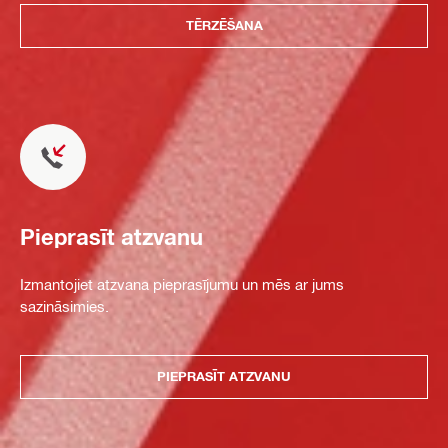
TĒRZĒŠANA
Pieprasīt atzvanu
Izmantojiet atzvana pieprasījumu un mēs ar jums
sazināsimies.
PIEPRASĪT ATZVANU