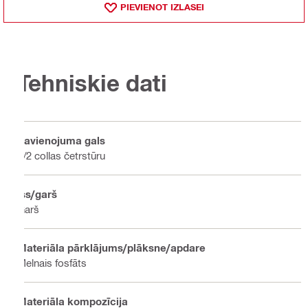
PIEVIENOT IZLASEI
Tehniskie dati
Savienojuma gals
1/2 collas četrstūru
Īss/garš
Garš
Materiāla pārklājums/plāksne/apdare
Melnais fosfāts
Materiāla kompozīcija