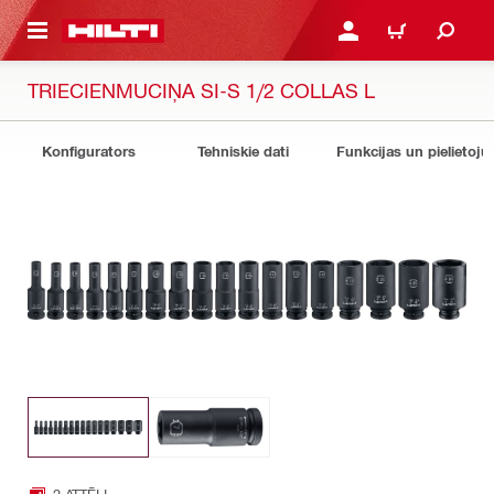
 GALVENO SATURU
PIESLĒGTIES VAI REĢIST
IEPIRKŠANĀS GR
TRIECIENMUCIŅA SI-S 1/2 COLLAS L
Konfigurators
Tehniskie dati
Funkcijas un pielietoju
2 ATTĒLI