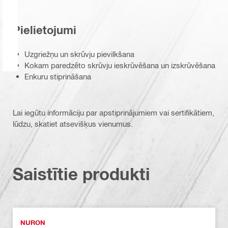
Pielietojumi
Uzgriežņu un skrūvju pievilkšana
Kokam paredzēto skrūvju ieskrūvēšana un izskrūvēšana
Enkuru stiprināšana
Lai iegūtu informāciju par apstiprinājumiem vai sertifikātiem,
lūdzu, skatiet atsevišķus vienumus.
Saistītie produkti
NURON