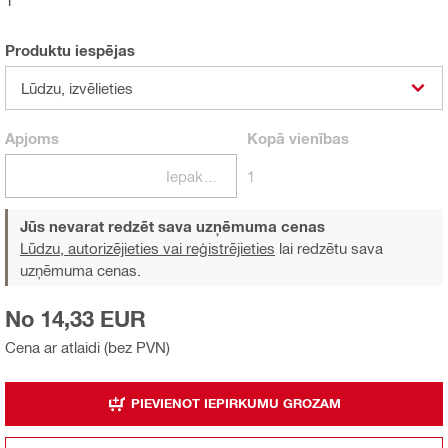
Produktu iespējas
Lūdzu, izvēlieties
Apjoms
Kopā
vienības
Iepakojumi
1
Jūs nevarat redzēt sava uzņēmuma cenas
Lūdzu, autorizējieties vai reģistrējieties
lai redzētu sava
uzņēmuma cenas.
No 14,33 EUR
Cena ar atlaidi (bez PVN)
PIEVIENOT IEPIRKUMU GROZAM