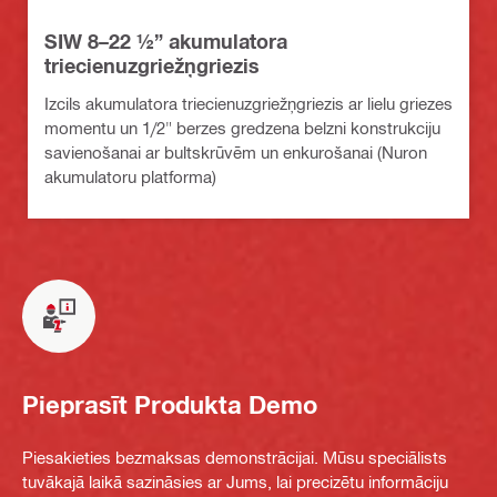
SIW 8–22 ½” akumulatora
triecienuzgriežņgriezis
Izcils akumulatora triecienuzgriežņgriezis ar lielu griezes
momentu un 1/2" berzes gredzena belzni konstrukciju
savienošanai ar bultskrūvēm un enkurošanai (Nuron
akumulatoru platforma)
Pieprasīt Produkta Demo
Piesakieties bezmaksas demonstrācijai. Mūsu speciālists
tuvākajā laikā sazināsies ar Jums, lai precizētu informāciju