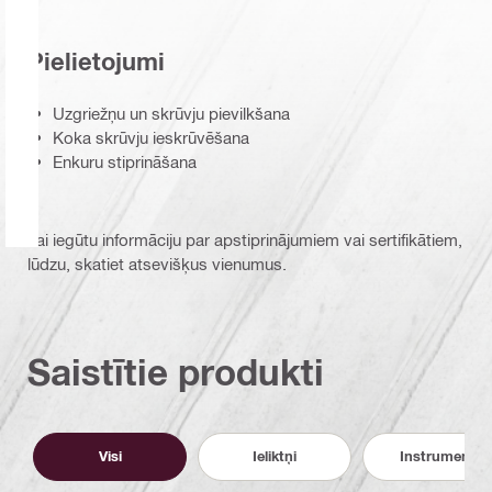
Pielietojumi
Uzgriežņu un skrūvju pievilkšana
Koka skrūvju ieskrūvēšana
Enkuru stiprināšana
Lai iegūtu informāciju par apstiprinājumiem vai sertifikātiem,
lūdzu, skatiet atsevišķus vienumus.
Saistītie produkti
Visi
Ieliktņi
Instrumenti