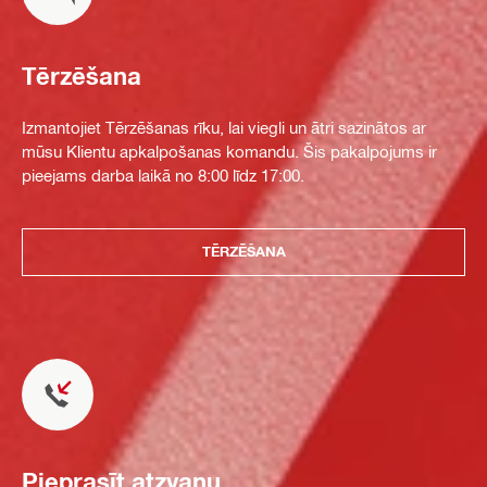
Tērzēšana
Izmantojiet Tērzēšanas rīku, lai viegli un ātri sazinātos ar
mūsu Klientu apkalpošanas komandu. Šis pakalpojums ir
pieejams darba laikā no 8:00 līdz 17:00.
TĒRZĒŠANA
Pieprasīt atzvanu