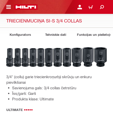
 GALVENO SATURU
PIESLĒGTIES VAI REĢIST
IEPIRKŠANĀS GR
TRIECIENMUCIŅA SI-S 3/4 COLLAS
Konfigurators
Tehniskie dati
Funkcijas un pielietoju
3/4" (collu) garie triecienkroņurbji skrūvju un enkuru
pievilkšanai
Savienojuma gals: 3/4 collas četrstūru
Īss/garš: Garš
Produkta klase: Ultimate
ULTIMATE