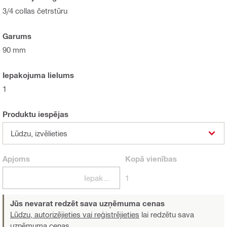
3/4 collas četrstūru
Garums
90 mm
Iepakojuma lielums
1
Produktu iespējas
Lūdzu, izvēlieties
Apjoms
Kopā
vienības
Iepakojumi
1
Jūs nevarat redzēt sava uzņēmuma cenas
Lūdzu, autorizējieties vai reģistrējieties
lai redzētu sava
uzņēmuma cenas.