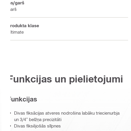
Īss/garš
Garš
Produkta klase
Ultimate
Funkcijas un pielietojumi
Funkcijas
Divas fiksācijas atveres nodrošina labāku triecienurbja
un 3/4” belžņa precizitāti
Divas fiksējošās slīpnes