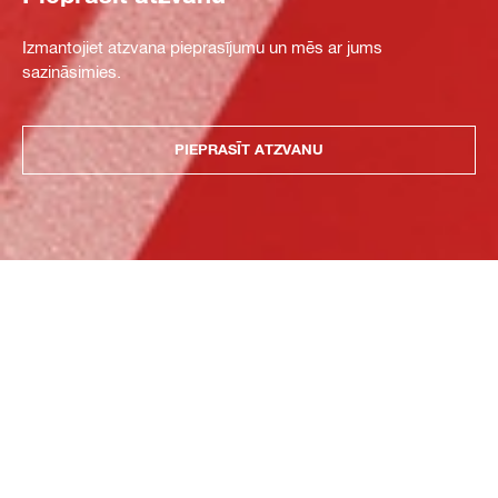
Izmantojiet atzvana pieprasījumu un mēs ar jums
sazināsimies.
PIEPRASĪT ATZVANU