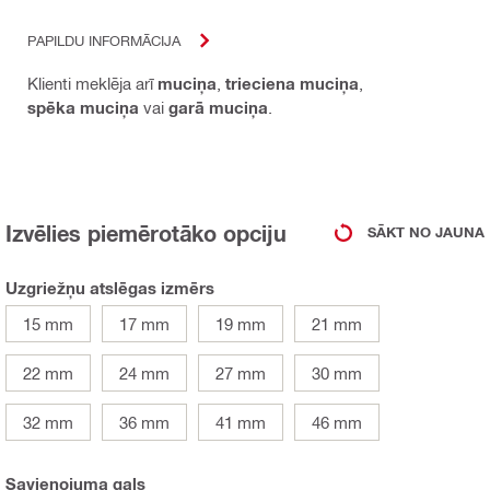
PAPILDU INFORMĀCIJA
Klienti meklēja arī
muciņa
,
trieciena muciņa
,
spēka muciņa
vai
garā muciņa
.
Izvēlies piemērotāko opciju
SĀKT NO JAUNA
Uzgriežņu atslēgas izmērs
15 mm
17 mm
19 mm
21 mm
22 mm
24 mm
27 mm
30 mm
32 mm
36 mm
41 mm
46 mm
Savienojuma gals