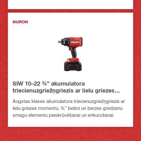
NURON
SIW 10–22 ¾” akumulatora
triecienuzgriežņgriezis ar lielu griezes
momentu
Augstas klases akumulatora triecienuzgriežņgriezis ar
lielu griezes momentu, ¾” belzni un berzes gredzenu
smagu elementu pieskrūvēšanai un enkurošanai