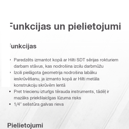
Funkcijas un pielietojumi
Funkcijas
Paredzēts izmantot kopā ar Hilti SDT sērijas rokturiem
darbam stāvus, kas nodrošina izcilu darbmūžu
Izcili pielāgota ģeometrija nodrošina labāku
ieskrūvēšanu, ja izmanto kopā ar Hilti metāla
konstrukciju skrūvēm lentā
Pret triecienu izturīgs tērauda instruments, tādēļ ir
mazāks priekšlaicīgas lūzuma risks
1/4" sešstūra galvas rieva
Pielietojumi