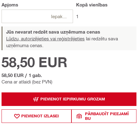
Apjoms
Kopā
vienības
Iepakojumi
1
Jūs nevarat redzēt sava uzņēmuma cenas
Lūdzu, autorizējieties vai reģistrējieties
lai redzētu sava
uzņēmuma cenas.
58,50 EUR
58,50 EUR
/
1 gab.
Cena ar atlaidi (bez PVN)
PIEVIENOT IEPIRKUMU GROZAM
PĀRBAUDĪT PIEEJAMĪ
PIEVIENOT IZLASEI
BU