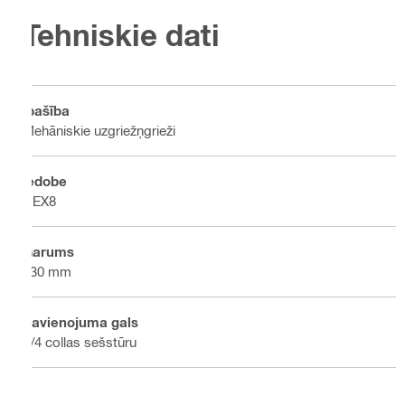
Tehniskie dati
Īpašība
Mehāniskie uzgriežņgrieži
Iedobe
HEX8
Garums
530 mm
Savienojuma gals
1/4 collas sešstūru