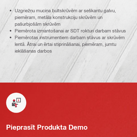
Uzgriežņu muciņa bultskrūvēm ar seškantu galvu,
piemēram, metāla konstrukciju skrūvēm un
pašurbjošām skrūvēm
Piemērota izmantošanai ar SDT rokturi darbam stāvus
Piemērotas instrumentiem darbam stāvus ar skrūvēm
lentā. Ātrai un ērtai stiprināšanai, piemēram, jumtu
ieklāšanas darbos
Pieprasīt Produkta Demo