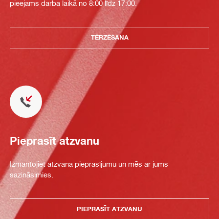
pieejams darba laikā no 8:00 līdz 17:00.
TĒRZĒŠANA
Pieprasīt atzvanu
Izmantojiet atzvana pieprasījumu un mēs ar jums
sazināsimies.
PIEPRASĪT ATZVANU