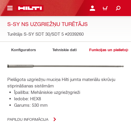
 GALVENO SATURU
PIESLĒGTIES VAI REĢIST
IEPIRKŠANĀS GR
S-SY NS UZGRIEŽŅU TURĒTĀJS
Turētājs S-SY SDT 30/SDT 5
#2039260
Konfigurators
Tehniskie dati
Funkcijas un pielietoju
Pielāgota uzgriežņu muciņa Hilti jumta materiālu skrūvju
stiprināšanas sistēmām
Īpašība: Mehāniskie uzgriežņgrieži
Iedobe: HEX8
Garums: 530 mm
PAPILDU INFORMĀCIJA