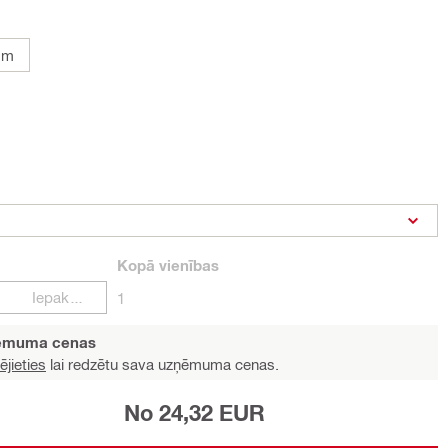
mm
Kopā
vienības
Iepakojumi
1
ņēmuma cenas
ējieties
lai redzētu sava uzņēmuma cenas.
No 24,32 EUR