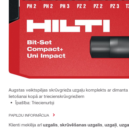
Augstas veiktspējas skrūvgrieža uzgaļu komplekts ar dimanta 
lietošanai kopā ar triecienskrūvgriežiem
Īpašība: Triecienurbji
PAPILDU INFORMĀCIJA
Klienti meklēja arī
uzgalis
,
skrūvēšanas uzgalis
,
uzgaļi
,
uzga