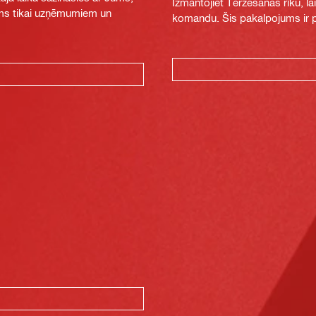
Izmantojiet Tērzēšanas rīku, la
jams tikai uzņēmumiem un
komandu. Šis pakalpojums ir pi