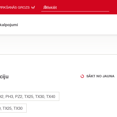
Meklēšanas ieteikumi
Meklēt
PIRKŠANĀS GROZS
akalpojumi
ciju
SĀKT NO JAUNA
2, PH3, PZ2, TX25, TX30, TX40
, TX25, TX30