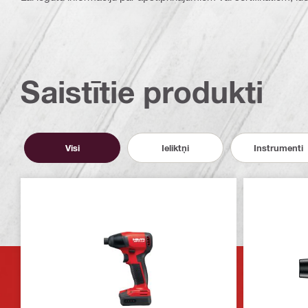
Saistītie produkti
Visi
Ieliktņi
Instrumenti