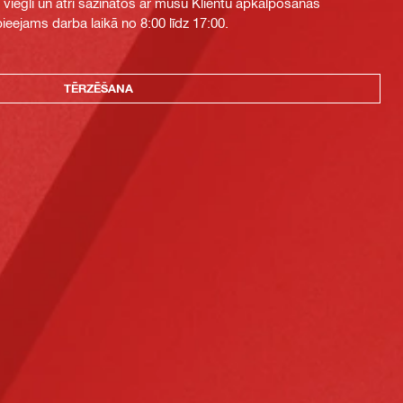
i viegli un ātri sazinātos ar mūsu Klientu apkalpošanas
eejams darba laikā no 8:00 līdz 17:00.
TĒRZĒŠANA