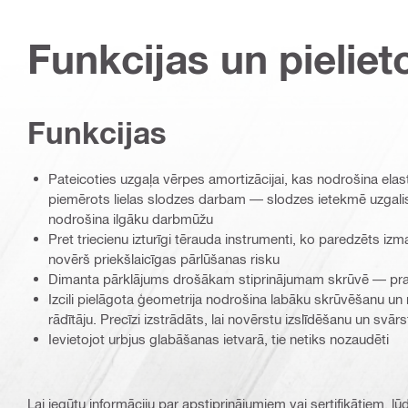
Funkcijas un pieliet
Funkcijas
Pateicoties uzgaļa vērpes amortizācijai, kas nodrošina elast
piemērots lielas slodzes darbam — slodzes ietekmē uzgalis
nodrošina ilgāku darbmūžu
Pret triecienu izturīgi tērauda instrumenti, ko paredzēts i
novērš priekšlaicīgas pārlūšanas risku
Dimanta pārklājums drošākam stiprinājumam skrūvē — prakti
Izcili pielāgota ģeometrija nodrošina labāku skrūvēšanu un
rādītāju. Precīzi izstrādāts, lai novērstu izslīdēšanu un svār
Ievietojot urbjus glabāšanas ietvarā, tie netiks nozaudēti
Lai iegūtu informāciju par apstiprinājumiem vai sertifikātiem, l