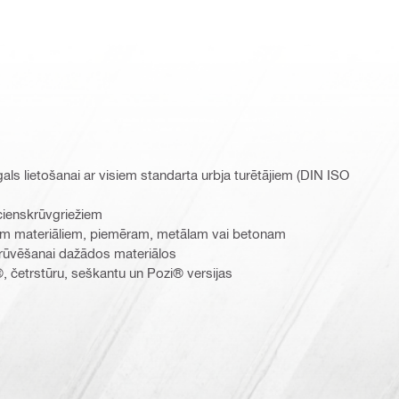
ls lietošanai ar visiem standarta urbja turētājiem (DIN ISO
cienskrūvgriežiem
iem materiāliem, piemēram, metālam vai betonam
krūvēšanai dažādos materiālos
®, četrstūru, seškantu un Pozi® versijas