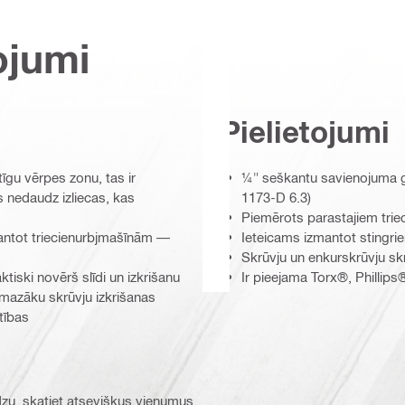
ojumi
Pielietojumi
īgu vērpes zonu, tas ir
¼" seškantu savienojuma ga
 nedaudz izliecas, kas
1173-D 6.3)
Piemērots parastajiem trie
zmantot triecienurbjmašīnām —
Ieteicams izmantot stingr
Skrūvju un enkurskrūvju s
ski novērš slīdi un izkrišanu
Ir pieejama Torx®, Phillips
 mazāku skrūvju izkrišanas
stības
ūdzu, skatiet atsevišķus vienumus.