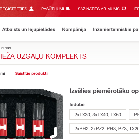
 REĢISTRĒTIES
PASŪTĪJUMI
SAZINĀTIES AR MUMS‎
IE
Atbalsts un lejupielādes
Kompānija
Inženiertehniskie p
uciņas
GRIEŽA UZGAĻU KOMPLEKTS
umi
Saistītie produkti
Izvēlies piemērotāko op
Iedobe
2xTX30, 3xTX40, TX50
PH
2xPH2, 2xPZ2, PH3, PZ3, TX20