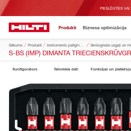
PIESLĒGTIES VAI
Produkti
Biznesa optimizācija
Sākums
Produkti
Instrumentu palīgmateriāli
Skrūvgrieža uzgaļi un m
S-BS (IMP) DIMANTA TRIECIENSKRŪV
Konfigurators
Tehniskie dati
Funkcijas un pielietoj