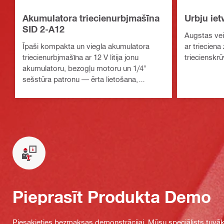
Akumulatora triecienurbjmašīna
Urbju ie
SID 2-A12
Augstas vei
Īpaši kompakta un viegla akumulatora
ar trieciena
triecienurbjmašīna ar 12 V litija jonu
triecienskrū
akumulatoru, bezogļu motoru un 1/4"
sešstūra patronu — ērta lietošana,
neietekmējot lielo griezes momentu
Pieprasīt Produkta Demo
Piesakieties bezmaksas demonstrācijai. Mūsu speciālists tuvāka