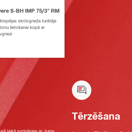
tvere S-BH IMP 75/3" RM
ktspējas skrūvgrieža turētājs
 zonu lietošanai kopā ar
vgriezi
Tērzēšana
jā laikā sazināsies ar Jums,