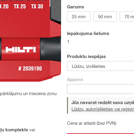
Garums
25 mm
50 mm
70 
Iepakojuma lielums
1
Produktu iespējas
Lūdzu, izvēlieties
Apjoms
pārklājumu un trieciena zonu
Jūs nevarat redzēt sava uz
Lūdzu, autorizējieties vai reģistr
Cena ar atlaidi (bez PVN)
ļu komplekts
vai