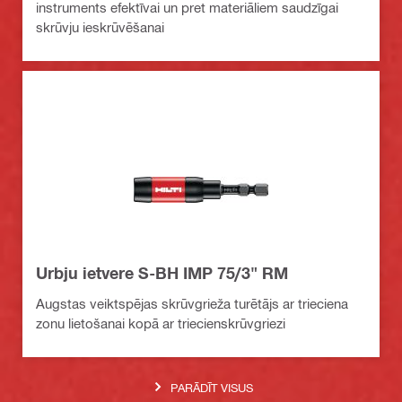
instruments efektīvai un pret materiāliem saudzīgai
skrūvju ieskrūvēšanai
Urbju ietvere S-BH IMP 75/3" RM
Augstas veiktspējas skrūvgrieža turētājs ar trieciena
zonu lietošanai kopā ar triecienskrūvgriezi
PARĀDĪT VISUS