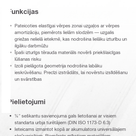
Funkcijas
Pateicoties elastīgai vērpes zonai uzgaļos ar vērpes
amortizāciju, piemērots lielām slodzēm — uzgalis
griežas nelielā ietekmē, kas nodrošina lielāku izturību un
ilgāku darbmūžu
Īpaši izturīgs tērauda materiāls novērš priekšlaicīgas
lūšanas risku
Izcili pielāgota ģeometrija nodrošina labāku
ieskrūvēšanu. Precīzi izstrādāts, lai novērstu izslīdēšanu
un svārstības
Pielietojumi
¼" seškantu savienojuma gals lietošanai ar visiem
standarta urbja turētājiem (DIN ISO 1173-D 6.3)
Ieteicams izmantot kopā ar akumulatora universālajiem
skrūvgriežiem. Piemērots mīkstiem materiāliem,