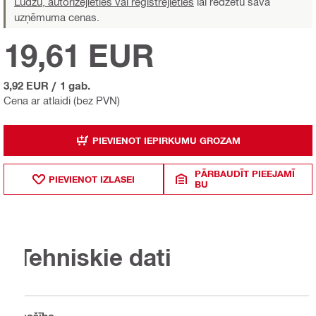
Lūdzu, autorizējieties vai reģistrējieties
lai redzētu sava
uzņēmuma cenas.
19,61 EUR
3,92 EUR
/
1 gab.
Cena ar atlaidi (bez PVN)
PIEVIENOT IEPIRKUMU GROZAM
PĀRBAUDĪT PIEEJAMĪ
PIEVIENOT IZLASEI
BU
Tehniskie dati
Īpašība