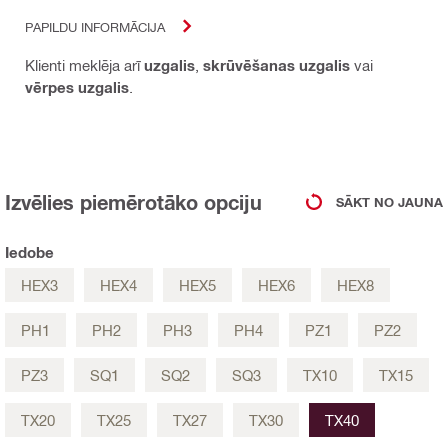
PAPILDU INFORMĀCIJA
Klienti meklēja arī
uzgalis
,
skrūvēšanas uzgalis
vai
vērpes uzgalis
.
Izvēlies piemērotāko opciju
SĀKT NO JAUNA
Iedobe
HEX3
HEX4
HEX5
HEX6
HEX8
PH1
PH2
PH3
PH4
PZ1
PZ2
PZ3
SQ1
SQ2
SQ3
TX10
TX15
TX20
TX25
TX27
TX30
TX40