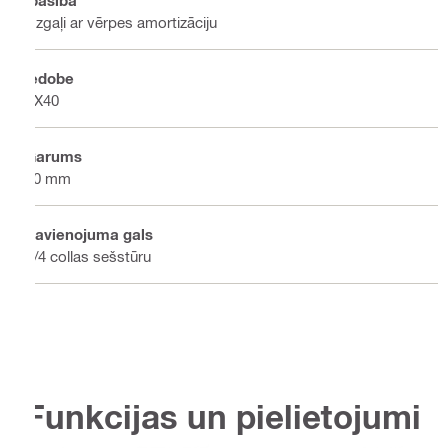
Uzgaļi ar vērpes amortizāciju
Iedobe
TX40
Garums
50 mm
Savienojuma gals
1/4 collas sešstūru
Funkcijas un pielietojumi