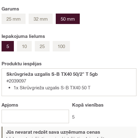
Garums
25 mm
32 mm
50 mm
Iepakojuma lielums
5
10
25
100
Produktu iespējas
Skrūvgrieža uzgalis S-B TX40 50/2" T 5gb
#2039097
1x Skrūvgrieža uzgalis S-B TX40 50 T
Apjoms
Kopā
vienības
5
Jūs nevarat redzēt sava uzņēmuma cenas