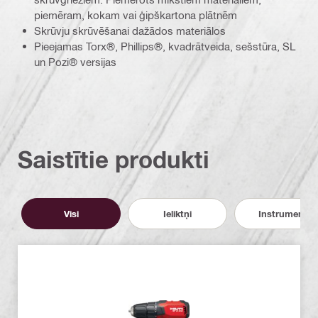
piemēram, kokam vai ģipškartona plātnēm
Skrūvju skrūvēšanai dažādos materiālos
Pieejamas Torx®, Phillips®, kvadrātveida, sešstūra, SL
un Pozi® versijas
Saistītie produkti
Visi
Ieliktņi
Instrumenti