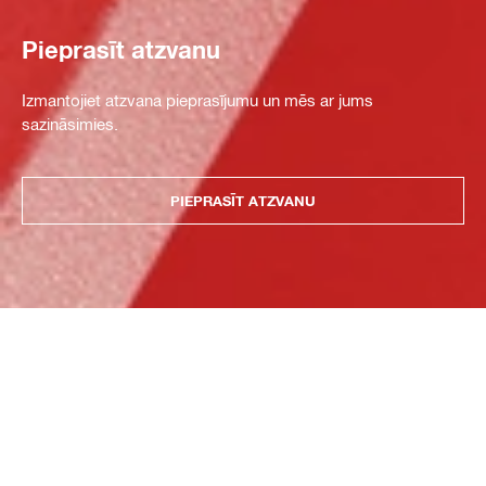
Pieprasīt atzvanu
Izmantojiet atzvana pieprasījumu un mēs ar jums
sazināsimies.
PIEPRASĪT ATZVANU