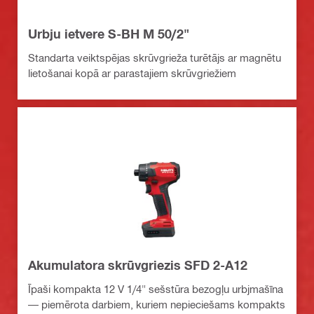
Urbju ietvere S-BH M 50/2"
Standarta veiktspējas skrūvgrieža turētājs ar magnētu
lietošanai kopā ar parastajiem skrūvgriežiem
Akumulatora skrūvgriezis SFD 2-A12
Īpaši kompakta 12 V 1/4" sešstūra bezogļu urbjmašīna
— piemērota darbiem, kuriem nepieciešams kompakts