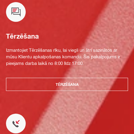
Tērzēšana
Izmantojiet Tērzēšanas rīku, lai viegli un ātri sazinātos ar
mūsu Klientu apkalpošanas komandu. Šis pakalpojums ir
pieejams darba laikā no 8:00 līdz 17:00.
TĒRZĒŠANA