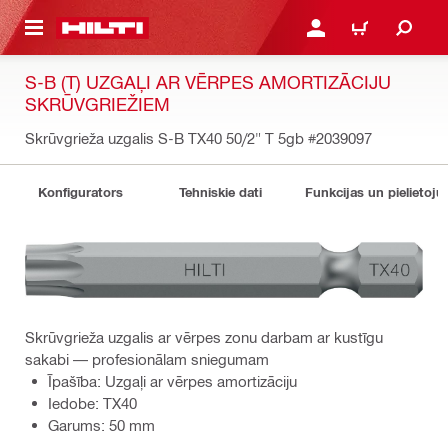
 GALVENO SATURU
PIESLĒGTIES VAI REĢIST
IEPIRKŠANĀS GR
S-B (T) UZGAĻI AR VĒRPES AMORTIZĀCIJU
SKRŪVGRIEŽIEM
Skrūvgrieža uzgalis S-B TX40 50/2" T 5gb
#2039097
Konfigurators
Tehniskie dati
Funkcijas un pielietoju
Skrūvgrieža uzgalis ar vērpes zonu darbam ar kustīgu
sakabi — profesionālam sniegumam
Īpašība: Uzgaļi ar vērpes amortizāciju
Iedobe: TX40
Garums: 50 mm