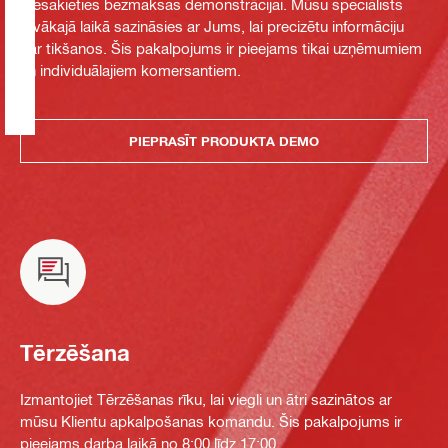
Piesakieties bezmaksas demonstrācijai. Mūsu speciālists
tuvākajā laikā sazināsies ar Jums, lai precizētu informāciju
par tikšanos. Šis pakalpojums ir pieejams tikai uzņēmumiem
un individuālajiem komersantiem.
PIEPRASĪT PRODUKTA DEMO
Tērzēšana
Izmantojiet Tērzēšanas rīku, lai viegli un ātri sazinātos ar
mūsu Klientu apkalpošanas komandu. Šis pakalpojums ir
pieejams darba laikā no 8:00 līdz 17:00.