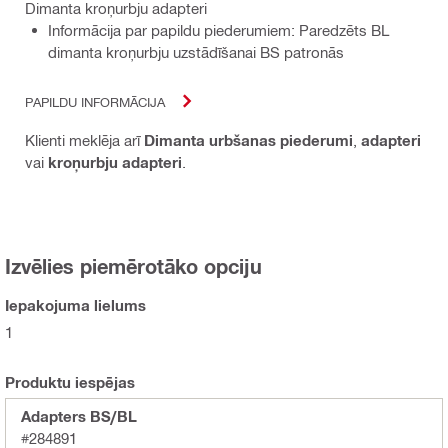
Dimanta kroņurbju adapteri
Informācija par papildu piederumiem: Paredzēts BL
dimanta kroņurbju uzstādīšanai BS patronās
PAPILDU INFORMĀCIJA
Klienti meklēja arī
Dimanta urbšanas piederumi
,
adapteri
vai
kroņurbju adapteri
.
Izvēlies piemērotāko opciju
Iepakojuma lielums
1
Produktu iespējas
Adapters BS/BL
#284891