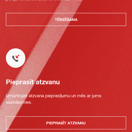
TĒRZĒŠANA
Pieprasīt atzvanu
Izmantojiet atzvana pieprasījumu un mēs ar jums
sazināsimies.
PIEPRASĪT ATZVANU