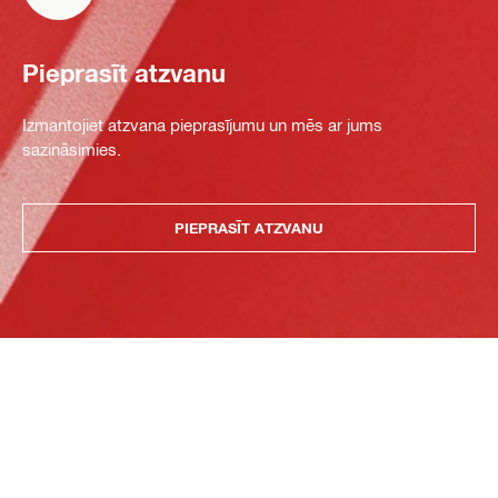
Pieprasīt atzvanu
Izmantojiet atzvana pieprasījumu un mēs ar jums
sazināsimies.
PIEPRASĪT ATZVANU