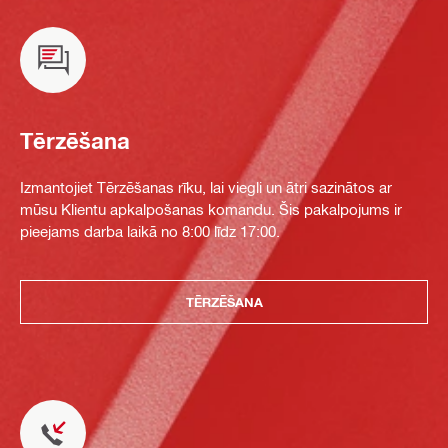
Tērzēšana
Izmantojiet Tērzēšanas rīku, lai viegli un ātri sazinātos ar
mūsu Klientu apkalpošanas komandu. Šis pakalpojums ir
pieejams darba laikā no 8:00 līdz 17:00.
TĒRZĒŠANA