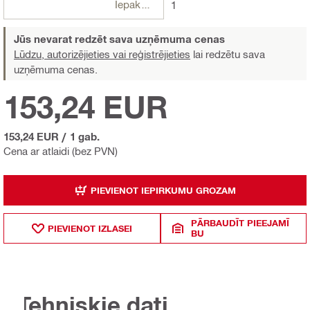
Iepakojumi
1
Jūs nevarat redzēt sava uzņēmuma cenas
Lūdzu, autorizējieties vai reģistrējieties
lai redzētu sava
uzņēmuma cenas.
153,24 EUR
153,24 EUR
/
1 gab.
Cena ar atlaidi (bez PVN)
PIEVIENOT IEPIRKUMU GROZAM
PĀRBAUDĪT PIEEJAMĪ
PIEVIENOT IZLASEI
BU
Tehniskie dati