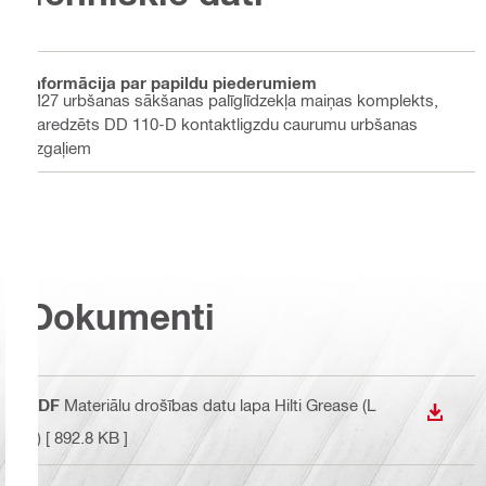
Informācija par papildu piederumiem
M27 urbšanas sākšanas palīglīdzekļa maiņas komplekts,
paredzēts DD 110-D kontaktligzdu caurumu urbšanas
uzgaļiem
Dokumenti
PDF
Materiālu drošības datu lapa Hilti Grease (L
LEJUP
V)
[ 892.8 KB ]