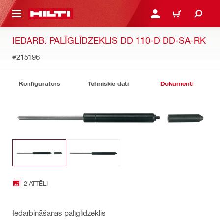
 GALVENO SATURU
PIESLĒGTIES VAI REĢIST
IEPIRKŠANĀS GR
IEDARB. PALĪGLĪDZEKLIS DD 110-D DD-SA-RK
#215196
Konfigurators
Tehniskie dati
Dokumenti
2 ATTĒLI
Iedarbināšanas palīglīdzeklis