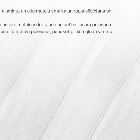
 alumīnija un citu metālu smalka un rupja slīpēšana un
 un citu metālu vidēji gluda un satīna lineārā pulēšana
un citu metālu pulēšana, panākot pilnībā gludu virsmu