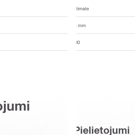
Ultimate
13 mm
P80
ojumi
Pielietojumi