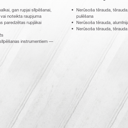
kai, gan rupjai slīpēšanai,
Nerūsoša tērauda, tērauda,
 vai noteikta raupjuma
pulēšana
as paredzētas rupjākai
Nerūsoša tērauda, alumīnija
Nerūsoša tērauda, tērauda 
žs
ma slīpēšanas instrumentiem —