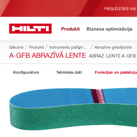
PIESLĒGTIES VAI
Produkti
Biznesa optimizācija
Sākums
Produkti
Instrumentu palīgmateriāli
Abrazīvie griezējdiski
A-GFB ABRAZĪVĀ LENTE
ABRAZ. LENTE A-GFB 
Konfigurators
Tehniskie dati
Funkcijas un pielietoj