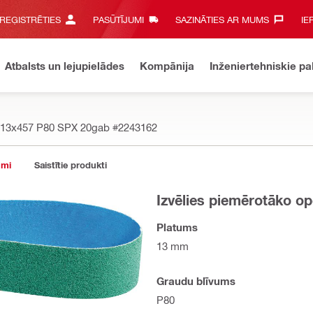
 REĢISTRĒTIES
PASŪTĪJUMI
SAZINĀTIES AR MUMS‎
IE
Atbalsts un lejupielādes
Kompānija
Inženiertehniskie p
13x457 P80 SPX 20gab
#2243162
umi
Saistītie produkti
Izvēlies piemērotāko op
Platums
13 mm
Graudu blīvums
P80