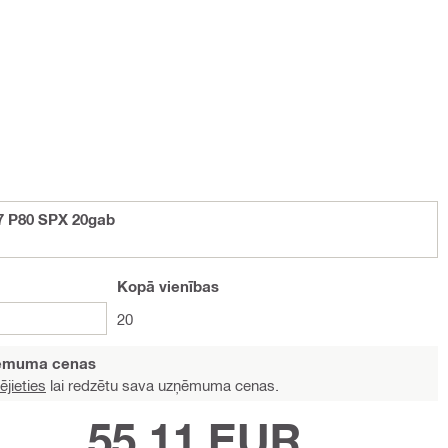
 P80 SPX 20gab
Kopā
vienības
20
ņēmuma cenas
ējieties
lai redzētu sava uzņēmuma cenas.
55,11 EUR