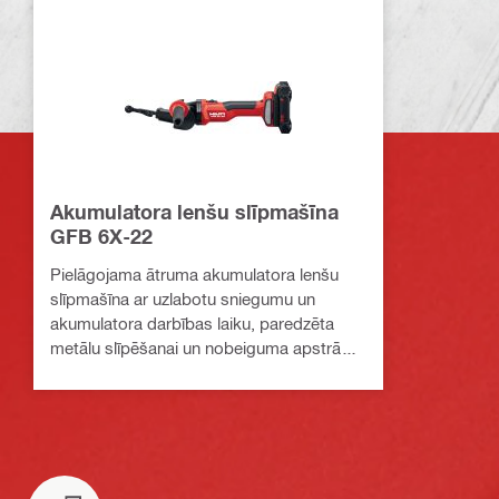
Akumulatora lenšu slīpmašīna
GFB 6X-22
Pielāgojama ātruma akumulatora lenšu
slīpmašīna ar uzlabotu sniegumu un
akumulatora darbības laiku, paredzēta
metālu slīpēšanai un nobeiguma apstrādei
(Nuron akumulatoru platforma)