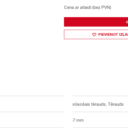
Cena ar atlaidi (bez PVN)
PIEVIENOT IZLA
Nerūsošais tērauds, Tērauds
457 mm