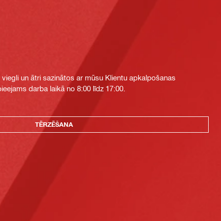
i viegli un ātri sazinātos ar mūsu Klientu apkalpošanas
eejams darba laikā no 8:00 līdz 17:00.
TĒRZĒŠANA