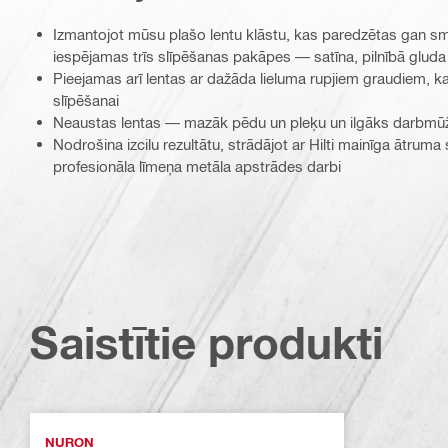
Izmantojot mūsu plašo lentu klāstu, kas paredzētas gan smal
iespējamas trīs slīpēšanas pakāpes — satīna, pilnībā gluda
Pieejamas arī lentas ar dažāda lieluma rupjiem graudiem, k
slīpēšanai
Neaustas lentas — mazāk pēdu un pleķu un ilgāks darbmū
Nodrošina izcilu rezultātu, strādājot ar Hilti mainīga ātru
profesionāla līmeņa metāla apstrādes darbi
Saistītie produkti
NURON