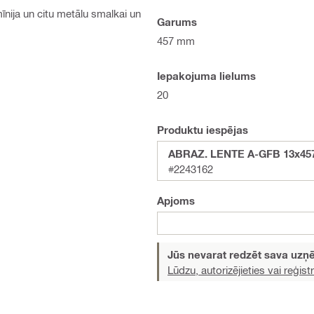
īnija un citu metālu smalkai un
Garums
457 mm
Iepakojuma lielums
20
Produktu iespējas
ABRAZ. LENTE A-GFB 13x457
#2243162
Apjoms
Jūs nevarat redzēt sava uz
Lūdzu, autorizējieties vai reģistr