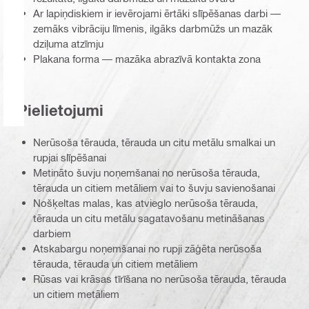
Ar lapiņdiskiem ir ievērojami ērtāki slīpēšanas darbi —
zemāks vibrāciju līmenis, ilgāks darbmūžs un mazāk
dziļuma atzīmju
Plakana forma — mazāka abrazīvā kontakta zona
Pielietojumi
Nerūsoša tērauda, tērauda un citu metālu smalkai un
rupjai slīpēšanai
Metināto šuvju noņemšanai no nerūsoša tērauda,
tērauda un citiem metāliem vai to šuvju savienošanai
Nošķeltas malas, kas atvieglo nerūsoša tērauda,
tērauda un citu metālu sagatavošanu metināšanas
darbiem
Atskabargu noņemšanai no rupji zāģēta nerūsoša
tērauda, tērauda un citiem metāliem
Rūsas vai krāsas tīrīšana no nerūsoša tērauda, tērauda
un citiem metāliem