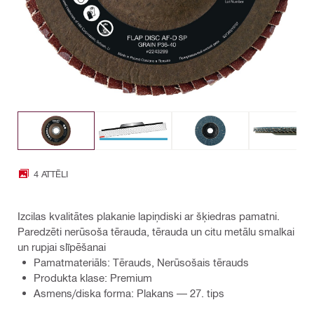
4 ATTĒLI
Izcilas kvalitātes plakanie lapiņdiski ar šķiedras pamatni.
Paredzēti nerūsoša tērauda, tērauda un citu metālu smalkai
un rupjai slīpēšanai
Pamatmateriāls: Tērauds, Nerūsošais tērauds
Produkta klase: Premium
Asmens/diska forma: Plakans — 27. tips