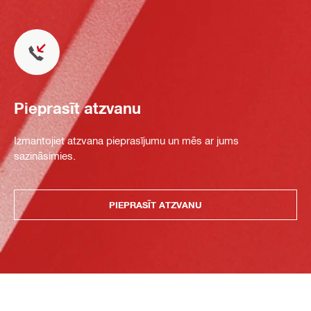
Pieprasīt atzvanu
Izmantojiet atzvana pieprasījumu un mēs ar jums
sazināsimies.
PIEPRASĪT ATZVANU