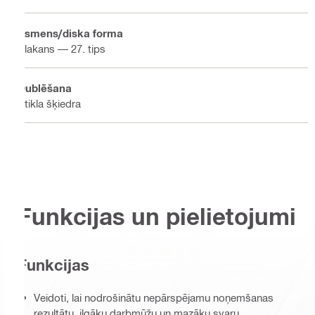
Asmens/diska forma
Plakans — 27. tips
Dublēšana
Stikla šķiedra
Funkcijas un pielietojumi
Funkcijas
Veidoti, lai nodrošinātu nepārspējamu noņemšanas
rezultātu, ilgāku darbmūžu un mazāku svaru