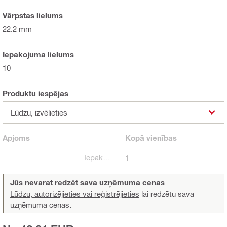
Vārpstas lielums
22.2 mm
Iepakojuma lielums
10
Produktu iespējas
Lūdzu, izvēlieties
Apjoms
Kopā
vienības
Iepakojumi
1
Jūs nevarat redzēt sava uzņēmuma cenas
Lūdzu, autorizējieties vai reģistrējieties
lai redzētu sava
uzņēmuma cenas.