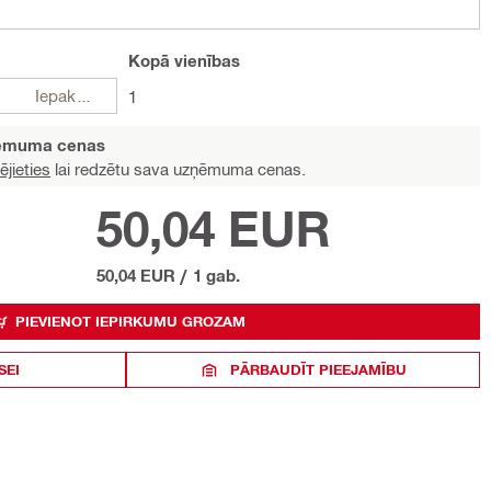
Kopā
vienības
Iepakojumi
1
ņēmuma cenas
ējieties
lai redzētu sava uzņēmuma cenas.
50,04 EUR
50,04 EUR
/
1 gab.
PIEVIENOT IEPIRKUMU GROZAM
SEI
PĀRBAUDĪT PIEEJAMĪBU