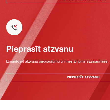
Pieprasīt atzvanu
Izmantojiet atzvana pieprasījumu un mēs ar jums sazināsimies.
PIEPRASĪT ATZVANU