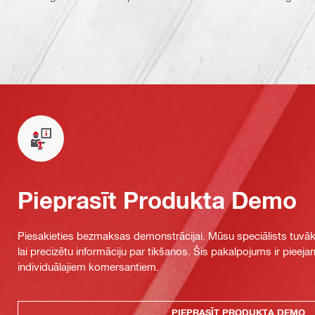
Pieprasīt Produkta Demo
Piesakieties bezmaksas demonstrācijai. Mūsu speciālists tuvāka
lai precizētu informāciju par tikšanos. Šis pakalpojums ir piee
individuālajiem komersantiem.
PIEPRASĪT PRODUKTA DEMO