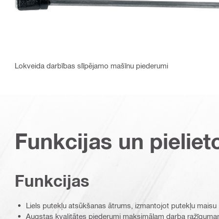
Lokveida darbības slīpējamo mašīnu piederumi
Funkcijas un pieliet
Funkcijas
Liels putekļu atsūkšanas ātrums, izmantojot putekļu maisu
Augstas kvalitātes piederumi maksimālam darba ražīgum