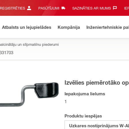
 REĢISTRĒTIES
PASŪTĪJUMI
SAZINĀTIES AR MUMS‎
IE
Atbalsts un lejupielādes
Kompānija
Inženiertehniskie p
alcinātāju un slīpmašīnu piederumi
331703
Izvēlies piemērotāko op
Iepakojuma lielums
1
Produktu iespējas
Uzkares nostiprinājums W-