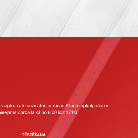
i viegli un ātri sazinātos ar mūsu Klientu apkalpošanas
eejams darba laikā no 8:00 līdz 17:00.
TĒRZĒŠANA