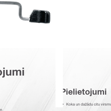
ojumi
Pielietojumi
Koka un dažādu citu virsmu
am