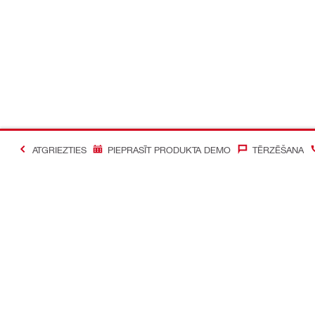
ATGRIEZTIES
PIEPRASĪT PRODUKTA DEMO
TĒRZĒŠANA
#Making Constructi