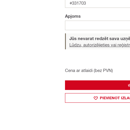
#331703
Apjoms
Jūs nevarat redzēt sava uz
Lūdzu, autorizējieties vai reģistr
Cena ar atlaidi (bez PVN)
PIEVIENOT IZLA