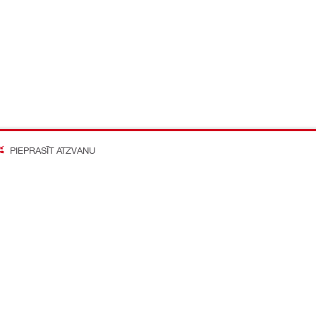
PIEPRASĪT ATZVANU
on Better