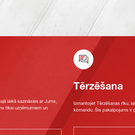
Tērzēšana
jā laikā sazināsies ar Jums,
Izmantojiet Tērzēšanas rīku, la
jams tikai uzņēmumiem un
komandu. Šis pakalpojums ir pi