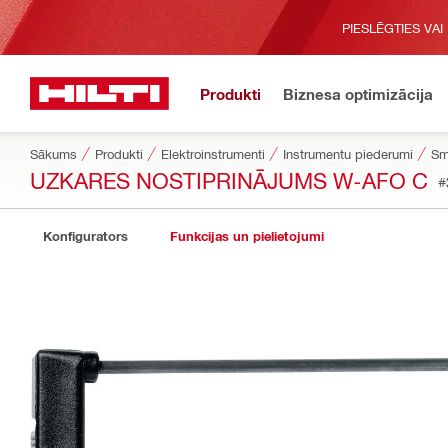
PIESLĒGTIES VAI
Produkti
Biznesa optimizācija
Sākums
Produkti
Elektroinstrumenti
Instrumentu piederumi
Sm
UZKARES NOSTIPRINĀJUMS W-AFO C
#
Konfigurators
Funkcijas un pielietojumi