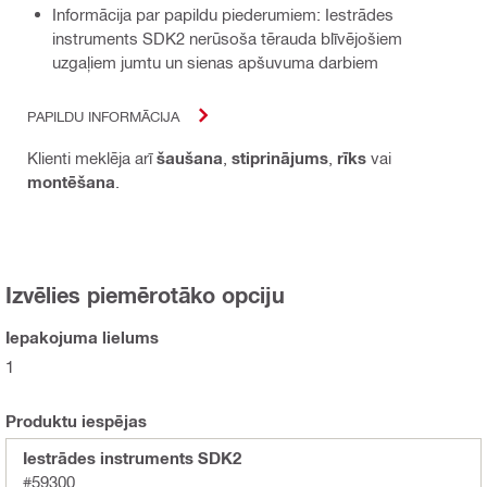
Informācija par papildu piederumiem: Iestrādes
instruments SDK2 nerūsoša tērauda blīvējošiem
uzgaļiem jumtu un sienas apšuvuma darbiem
PAPILDU INFORMĀCIJA
Klienti meklēja arī
šaušana
,
stiprinājums
,
rīks
vai
montēšana
.
Izvēlies piemērotāko opciju
Iepakojuma lielums
1
Produktu iespējas
Iestrādes instruments SDK2
#59300