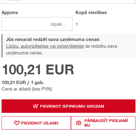
Apjoms
Kopā
vienības
Iepakojumi
1
Jūs nevarat redzēt sava uzņēmuma cenas
Lūdzu, autorizējieties vai reģistrējieties
lai redzētu sava
uzņēmuma cenas.
100,21 EUR
100,21 EUR
/
1 gab.
Cena ar atlaidi (bez PVN)
PIEVIENOT IEPIRKUMU GROZAM
PĀRBAUDĪT PIEEJAMĪ
PIEVIENOT IZLASEI
BU