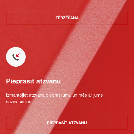
TĒRZĒŠANA
Pieprasīt atzvanu
Izmantojiet atzvana pieprasījumu un mēs ar jums
sazināsimies.
PIEPRASĪT ATZVANU