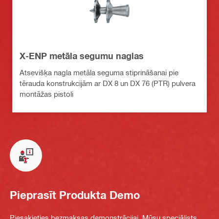
X-ENP metāla segumu naglas
Atsevišķa nagla metāla seguma stiprināšanai pie
tērauda konstrukcijām ar DX 8 un DX 76 (PTR) pulvera
montāžas pistoli
Pieprasīt Produkta Demo
Piesakieties bezmaksas demonstrācijai. Mūsu speciālists