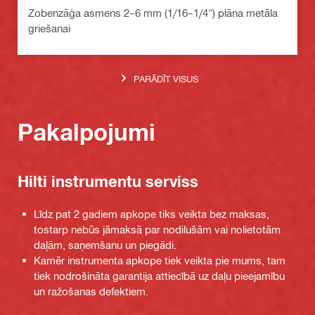
Zobenzāģa asmens 2–6 mm (1/16–1/4") plāna metāla
griešanai
PARĀDĪT VISUS
Pakalpojumi
Hilti instrumentu serviss
Līdz pat 2 gadiem apkope tiks veikta bez maksas,
tostarp nebūs jāmaksā par nodilušām vai nolietotām
daļām, saņemšanu un piegādi.
Kamēr instrumenta apkope tiek veikta pie mums, tam
tiek nodrošināta garantija attiecībā uz daļu pieejamību
un ražošanas defektiem.