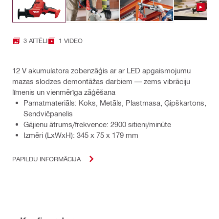
3 ATTĒLI
1 VIDEO
12 V akumulatora zobenzāģis ar ar LED apgaismojumu
mazas slodzes demontāžas darbiem — zems vibrāciju
līmenis un vienmērīga zāģēšana
Pamatmateriāls: Koks, Metāls, Plastmasa, Ģipškartons,
Sendvičpanelis
Gājienu ātrums/frekvence: 2900 sitieni/minūte
Izmēri (LxWxH): 345 x 75 x 179 mm
PAPILDU INFORMĀCIJA