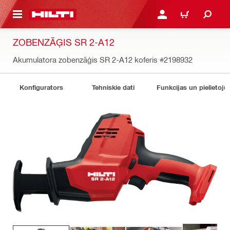
 GALVENO SATURU
PIESLĒGTIES VAI REĢIST
IEPIRKŠANĀS GR
ZOBENZĀĢIS SR 2-A12
Akumulatora zobenzāģis SR 2-A12 koferis
#2198932
Konfigurators
Tehniskie dati
Funkcijas un pielietoju