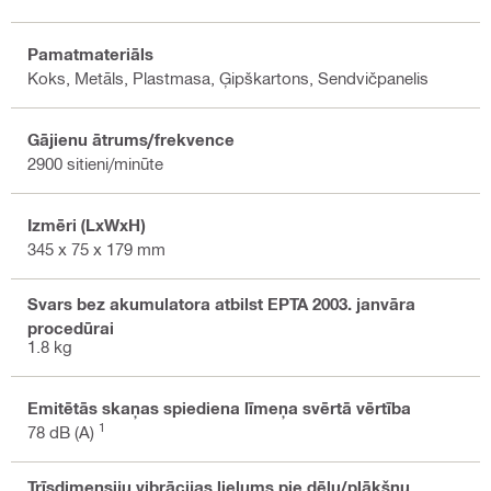
Pamatmateriāls
Koks, Metāls, Plastmasa, Ģipškartons, Sendvičpanelis
Gājienu ātrums/frekvence
2900 sitieni/minūte
Izmēri (LxWxH)
345 x 75 x 179 mm
Svars bez akumulatora atbilst EPTA 2003. janvāra
procedūrai
1.8 kg
Emitētās skaņas spiediena līmeņa svērtā vērtība
1
78 dB (A)
Trīsdimensiju vibrācijas lielums pie dēļu/plākšņu