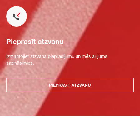
Pieprasīt atzvanu
Izmantojiet atzvana pieprasījumu un mēs ar jums
sazināsimies.
PIEPRASĪT ATZVANU