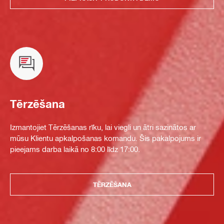
Tērzēšana
Izmantojiet Tērzēšanas rīku, lai viegli un ātri sazinātos ar
mūsu Klientu apkalpošanas komandu. Šis pakalpojums ir
pieejams darba laikā no 8:00 līdz 17:00.
TĒRZĒŠANA