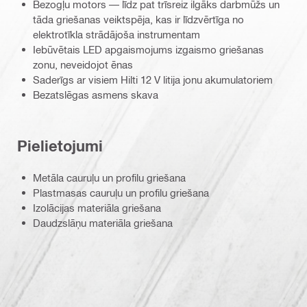
Bezogļu motors — līdz pat trīsreiz ilgāks darbmūžs un
tāda griešanas veiktspēja, kas ir līdzvērtīga no
elektrotīkla strādājoša instrumentam
Iebūvētais LED apgaismojums izgaismo griešanas
zonu, neveidojot ēnas
Saderīgs ar visiem Hilti 12 V litija jonu akumulatoriem
Bezatslēgas asmens skava
Pielietojumi
Metāla cauruļu un profilu griešana
Plastmasas cauruļu un profilu griešana
Izolācijas materiāla griešana
Daudzslāņu materiāla griešana