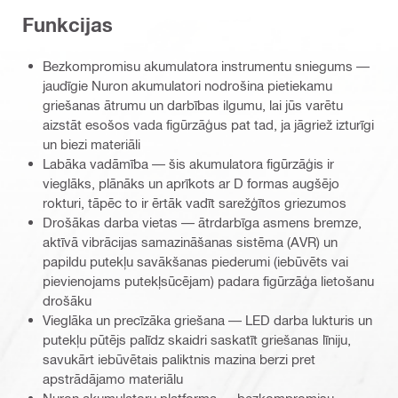
Funkcijas
Bezkompromisu akumulatora instrumentu sniegums —
jaudīgie Nuron akumulatori nodrošina pietiekamu
griešanas ātrumu un darbības ilgumu, lai jūs varētu
aizstāt esošos vada figūrzāģus pat tad, ja jāgriež izturīgi
un biezi materiāli
Labāka vadāmība — šis akumulatora figūrzāģis ir
vieglāks, plānāks un aprīkots ar D formas augšējo
rokturi, tāpēc to ir ērtāk vadīt sarežģītos griezumos
Drošākas darba vietas — ātrdarbīga asmens bremze,
aktīvā vibrācijas samazināšanas sistēma (AVR) un
papildu putekļu savākšanas piederumi (iebūvēts vai
pievienojams putekļsūcējam) padara figūrzāģa lietošanu
drošāku
Vieglāka un precīzāka griešana — LED darba lukturis un
putekļu pūtējs palīdz skaidri saskatīt griešanas līniju,
savukārt iebūvētais paliktnis mazina berzi pret
apstrādājamo materiālu