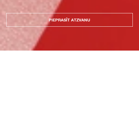
PIEPRASĪT ATZVANU