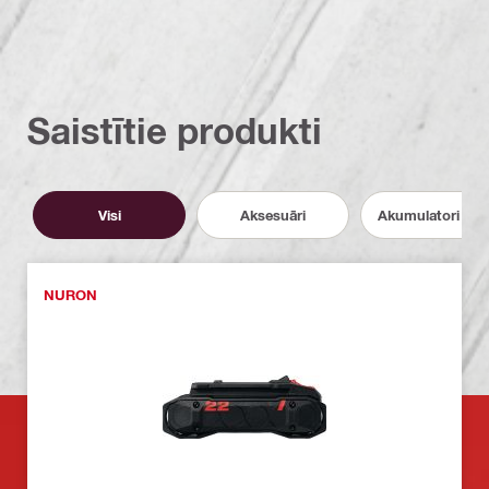
Saistītie produkti
Visi
Aksesuāri
Akumulatori un l
NURON