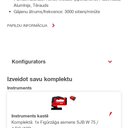
Alumīnijs, Tērauds
Gājienu ātrums/frekvence: 3000 sitieni/minūte
PAPILDU INFORMĀCIJA
Konfigurators
Izveidot savu komplektu
Instruments
Instruments kastē
ATVĒRT MOD
Komplektā: 1x Figūrzāģa asmens SJB W 75 /