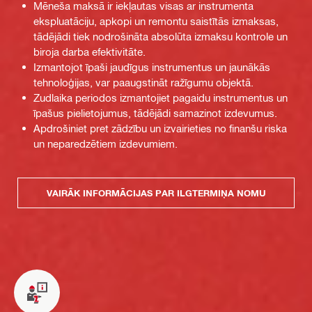
Mēneša maksā ir iekļautas visas ar instrumenta
ekspluatāciju, apkopi un remontu saistītās izmaksas,
tādējādi tiek nodrošināta absolūta izmaksu kontrole un
biroja darba efektivitāte.
Izmantojot īpaši jaudīgus instrumentus un jaunākās
tehnoloģijas, var paaugstināt ražīgumu objektā.
Zudlaika periodos izmantojiet pagaidu instrumentus un
īpašus pielietojumus, tādējādi samazinot izdevumus.
Apdrošiniet pret zādzību un izvairieties no finanšu riska
un neparedzētiem izdevumiem.
VAIRĀK INFORMĀCIJAS PAR ILGTERMIŅA NOMU