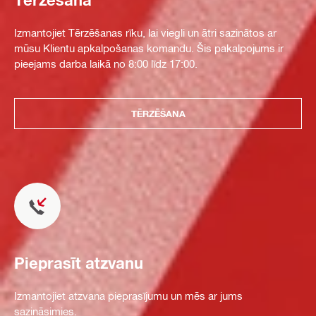
Izmantojiet Tērzēšanas rīku, lai viegli un ātri sazinātos ar
mūsu Klientu apkalpošanas komandu. Šis pakalpojums ir
pieejams darba laikā no 8:00 līdz 17:00.
TĒRZĒŠANA
Pieprasīt atzvanu
Izmantojiet atzvana pieprasījumu un mēs ar jums
sazināsimies.