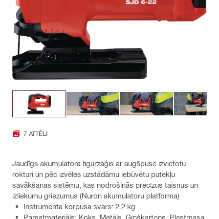
7 ATTĒLI
Jaudīgs akumulatora figūrzāģis ar augšpusē izvietotu
rokturi un pēc izvēles uzstādāmu iebūvētu putekļu
savākšanas sistēmu, kas nodrošinās precīzus taisnus un
izliekumu griezumus (Nuron akumulatoru platforma)
Instrumenta korpusa svars: 2.2 kg
Pamatmateriāls: Koks, Metāls, Ģipškartons, Plastmasa,