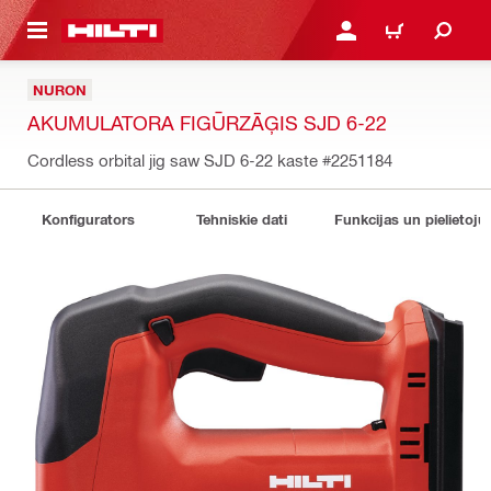
 GALVENO SATURU
PIESLĒGTIES VAI REĢIST
IEPIRKŠANĀS GR
NURON
AKUMULATORA FIGŪRZĀĢIS SJD 6-22
Cordless orbital jig saw SJD 6-22 kaste
#2251184
Konfigurators
Tehniskie dati
Funkcijas un pielietoju