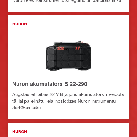
Nuron elektroinstrumentu sniegumu un darbības laiku
NURON
Nuron akumulators B 22-290
Augstas ietilpības 22 V litija jonu akumulators ir veidots
tā, lai palielinātu lielai noslodzes Nuron instrumentu
darbības laiku
NURON