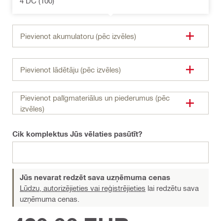
4 DC (100)
Pievienot akumulatoru (pēc izvēles)
Pievienot lādētāju (pēc izvēles)
Pievienot palīgmateriālus un piederumus (pēc
izvēles)
Cik komplektus Jūs vēlaties pasūtīt?
Jūs nevarat redzēt sava uzņēmuma cenas
Lūdzu, autorizējieties vai reģistrējieties
lai redzētu sava
uzņēmuma cenas.