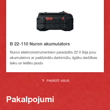
B 22-110 Nuron akumulators
Nuron elektroinstrumentiem paredzēts 22 V litija jonu
akumulators ar paildzinātu darbmūžu, ilgāku darbības
laiku un lielāku jaudu
PARĀDĪT VISUS
Pakalpojumi