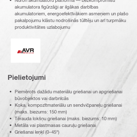
Nuron akumulatoru platforma — bezkompromisu
akumulatora figūrzāģi ar ilgākas darbības
akumulatoriem, energoefektīvākiem asmeņiem un plašo
pakalpojumu klāstu nodrošinās tūlītēju un arī turpmāku
produktivitātes uzlabojumu
Aktīvā vibrēšanas mazināšana
Pielietojumi
Piemērots dažādu materiālu griešanai un apgriešanai
būvobjektos vai darbnīcās
Koka, kompozītmateriālu un sendvičpaneļu griešanai
(maks. biezums: 150 mm)
Tērauda lokšņu griešanai (maks. biezums: 10 mm)
Metāla vai plastmasas cauruļu griešanai
Griešanai leņķī (0–45°)