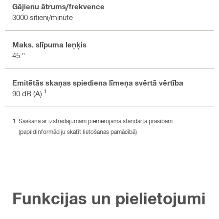
Gājienu ātrums/frekvence
3000 sitieni/minūte
Maks. slīpuma leņķis
45 °
Emitētās skaņas spiediena līmeņa svērtā vērtība
1
90 dB (A)
Saskaņā ar izstrādājumam piemērojamā standarta prasībām
(papildinformāciju skatīt lietošanas pamācībā)
Funkcijas un pielietojumi