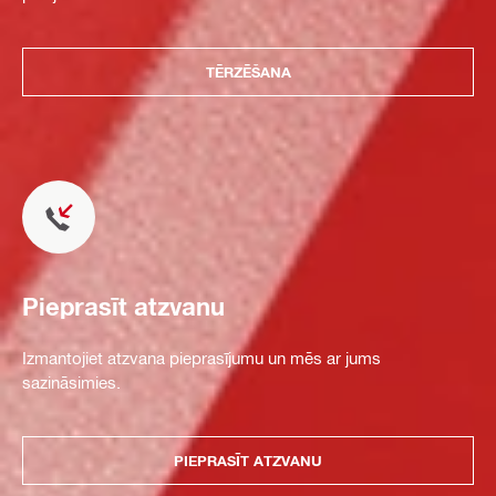
TĒRZĒŠANA
Pieprasīt atzvanu
Izmantojiet atzvana pieprasījumu un mēs ar jums
sazināsimies.
PIEPRASĪT ATZVANU