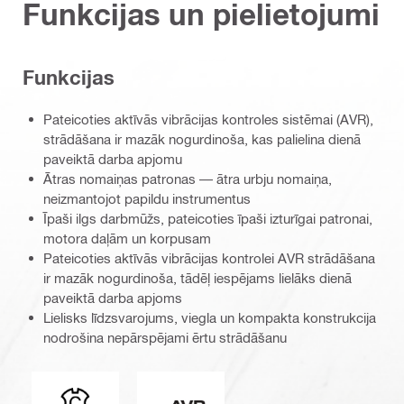
Funkcijas un pielietojumi
Funkcijas
Pateicoties aktīvās vibrācijas kontroles sistēmai (AVR),
strādāšana ir mazāk nogurdinoša, kas palielina dienā
paveiktā darba apjomu
Ātras nomaiņas patronas — ātra urbju nomaiņa,
neizmantojot papildu instrumentus
Īpaši ilgs darbmūžs, pateicoties īpaši izturīgai patronai,
motora daļām un korpusam
Pateicoties aktīvās vibrācijas kontrolei AVR strādāšana
ir mazāk nogurdinoša, tādēļ iespējams lielāks dienā
paveiktā darba apjoms
Lielisks līdzsvarojums, viegla un kompakta konstrukcija
nodrošina nepārspējami ērtu strādāšanu
Savienojuma gals
Aktīvā vibrēšanas mazināšana