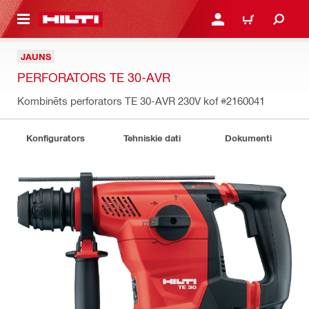
 GALVENO SATURU
PIESLĒGTIES VAI REĢIST
IEPIRKŠANĀS GR
JAUNS
PERFORATORS TE 30-AVR
Kombinēts perforators TE 30-AVR 230V kof
#2160041
Konfigurators
Tehniskie dati
Dokumenti