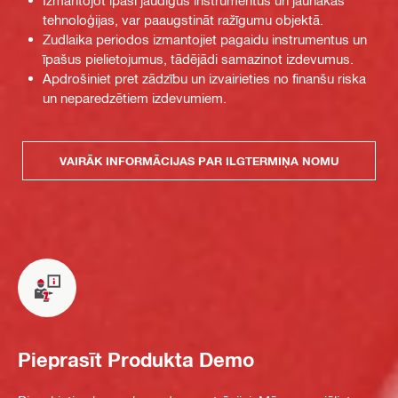
Izmantojot īpaši jaudīgus instrumentus un jaunākās
tehnoloģijas, var paaugstināt ražīgumu objektā.
Zudlaika periodos izmantojiet pagaidu instrumentus un
īpašus pielietojumus, tādējādi samazinot izdevumus.
Apdrošiniet pret zādzību un izvairieties no finanšu riska
un neparedzētiem izdevumiem.
VAIRĀK INFORMĀCIJAS PAR ILGTERMIŅA NOMU
Pieprasīt Produkta Demo