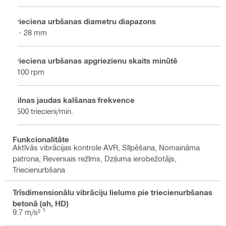
Trieciena urbšanas diametru diapazons
5 - 28 mm
Trieciena urbšanas apgriezienu skaits minūtē
1100 rpm
Pilnas jaudas kalšanas frekvence
4500 triecieni/min.
Funkcionalitāte
Aktīvās vibrācijas kontrole AVR, Slīpēšana, Nomaināma
patrona, Reversais režīms, Dziļuma ierobežotājs,
Triecienurbšana
Trīsdimensionālu vibrāciju lielums pie triecienurbšanas
betonā (ah, HD)
1
9.7 m/s²