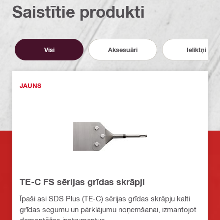
Saistītie produkti
Visi
Aksesuāri
Ieliktņi
JAUNS
TE-C FS sērijas grīdas skrāpji
Īpaši asi SDS Plus (TE-C) sērijas grīdas skrāpju kalti
grīdas segumu un pārklājumu noņemšanai, izmantojot