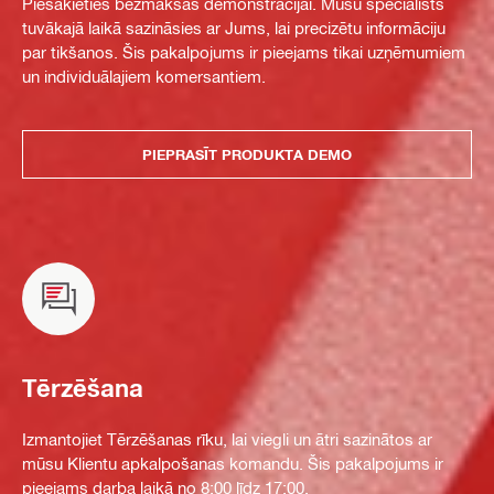
Piesakieties bezmaksas demonstrācijai. Mūsu speciālists
tuvākajā laikā sazināsies ar Jums, lai precizētu informāciju
par tikšanos. Šis pakalpojums ir pieejams tikai uzņēmumiem
un individuālajiem komersantiem.
PIEPRASĪT PRODUKTA DEMO
Tērzēšana
Izmantojiet Tērzēšanas rīku, lai viegli un ātri sazinātos ar
mūsu Klientu apkalpošanas komandu. Šis pakalpojums ir
pieejams darba laikā no 8:00 līdz 17:00.