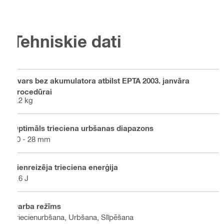
Tehniskie dati
Svars bez akumulatora atbilst EPTA 2003. janvāra
procedūrai
4.2 kg
Optimāls trieciena urbšanas diapazons
10 - 28 mm
Vienreizēja trieciena enerģija
3.6 J
Darba režīms
Triecienurbšana, Urbšana, Slīpēšana