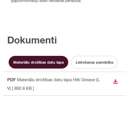
(papildinformāciju skatīt lietošanas pamācībā)
Dokumenti
Materiālu drošības datu lapa
Lietošanas pamācība
PDF
Materiālu drošības datu lapa Hilti Grease (L
LEJUP
V)
[ 892.8 KB ]