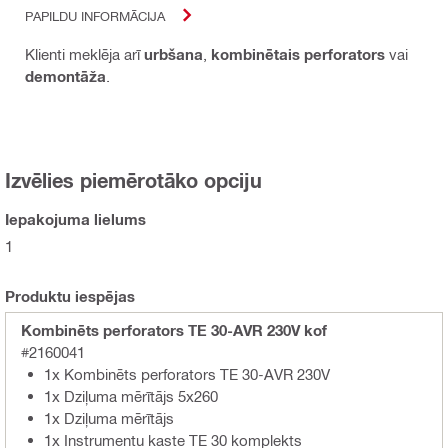
PAPILDU INFORMĀCIJA
Klienti meklēja arī
urbšana
,
kombinētais perforators
vai
demontāža
.
Izvēlies piemērotāko opciju
Iepakojuma lielums
1
Produktu iespējas
Kombinēts perforators TE 30-AVR 230V kof
#2160041
1x Kombinēts perforators TE 30-AVR 230V
1x Dziļuma mērītājs 5x260
1x Dziļuma mērītājs
1x Instrumentu kaste TE 30 komplekts