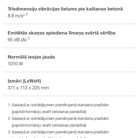
Trīsdimensiju vibrācijas lielums pie kalšanas betonā
2
8.8 m/s²
Emitētās skaņas spiediena līmeņa svērtā vērtība
3
95 dB (A)
Normālā ieejas jauda
1010 W
Izmēri (LxWxH)
371 x 113 x 225 mm
Saskaņā ar izstrādājumam piemērojamā standarta prasībām
(papildinformāciju skatīt lietošanas pamācībā)
Saskaņā ar izstrādājumam piemērojamā standarta prasībām
(papildinformāciju skatīt lietošanas pamācībā)
Saskaņā ar izstrādājumam piemērojamā standarta prasībām