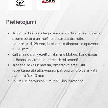
Pielietojumi
Urbumi enkuru un stiegrojuma uzstādīšanai un caurejoši
urbumi betonā un mūrī. Iespējamais diametru
diapazons: 4–28 mm; ieteicamais diametru diapazons:
10–20 mm
Kalšanas darbi ķieģelī un akmens blokos, koriģējošas
kalšanas un virsmu apdares darbi betonā
Urbšana kokā un metālā, izmantojot atsevišķi
nopērkamu ātri atbrīvojamo patronu un urbjus ar kāta
diametru līdz 13 mm
Enkuru un betona enkurskrūvju ieskrūvēšana