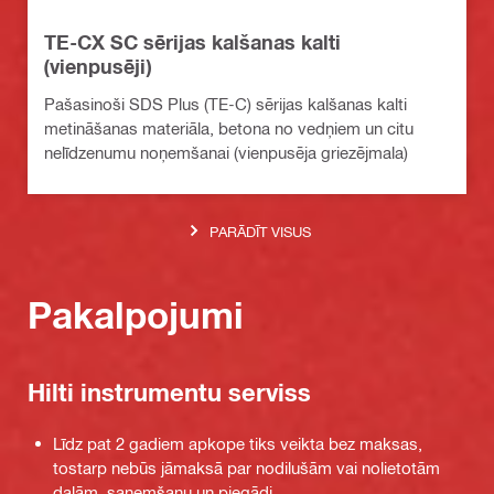
TE-CX SC sērijas kalšanas kalti
(vienpusēji)
Pašasinoši SDS Plus (TE-C) sērijas kalšanas kalti
metināšanas materiāla, betona no vedņiem un citu
nelīdzenumu noņemšanai (vienpusēja griezējmala)
PARĀDĪT VISUS
Pakalpojumi
Hilti instrumentu serviss
Līdz pat 2 gadiem apkope tiks veikta bez maksas,
tostarp nebūs jāmaksā par nodilušām vai nolietotām
daļām, saņemšanu un piegādi.