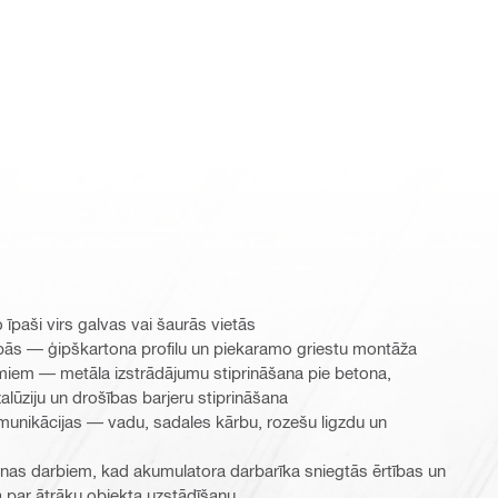
 īpaši virs galvas vai šaurās vietās
ās — ģipškartona profilu un piekaramo griestu montāža
miem — metāla izstrādājumu stiprināšana pie betona,
lūziju un drošības barjeru stiprināšana
omunikācijas — vadu, sadales kārbu, rozešu ligzdu un
s darbiem, kad akumulatora darbarīka sniegtās ērtības un
 par ātrāku objekta uzstādīšanu