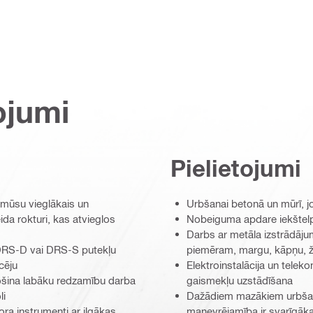
ojumi
Pielietojumi
 mūsu vieglākais un
Urbšanai betonā un mūrī, jo
da rokturi, kas atvieglos
Nobeiguma apdare iekštelp
Darbs ar metāla izstrādāju
 DRS-D vai DRS-S putekļu
piemēram, margu, kāpņu, ža
cēju
Elektroinstalācija un telek
šina labāku redzamību darba
gaismekļu uzstādīšana
li
Dažādiem mazākiem urbšana
a instrumenti ar ilgākas
manevrējamība ir svarīgāka