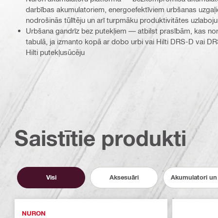
darbības akumulatoriem, energoefektīviem urbšanas uzgaļ
nodrošinās tūlītēju un arī turpmāku produktivitātes uzlaboj
Urbšana gandrīz bez putekļiem — atbilst prasībām, kas no
tabulā, ja izmanto kopā ar dobo urbi vai Hilti DRS-D vai 
Hilti putekļusūcēju
Saistītie produkti
Visi
Aksesuāri
Akumulatori un 
NURON