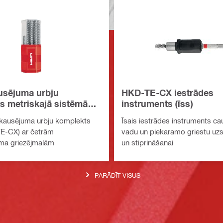
usējuma urbju
HKD-TE-CX iestrādes
s metriskajā sistēmā
instruments (īss)
DS Plus)
sakausējuma urbju komplekts
Īsais iestrādes instruments cau
E-CX) ar četrām
vadu un piekaramo griestu uzs
uma griezējmalām
un stiprināšanai
PARĀDĪT VISUS