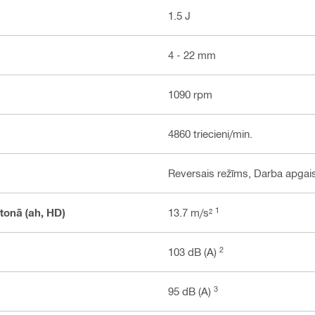
1.5 J
4 - 22 mm
1090 rpm
4860 triecieni/min.
Reversais režīms, Darba apgai
1
tonā (ah, HD)
13.7 m/s²
2
103 dB (A)
3
95 dB (A)