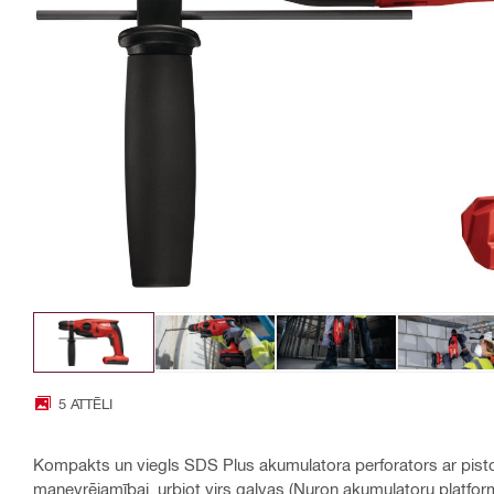
5 ATTĒLI
Kompakts un viegls SDS Plus akumulatora perforators ar pistoļ
manevrējamībai, urbjot virs galvas (Nuron akumulatoru platfor