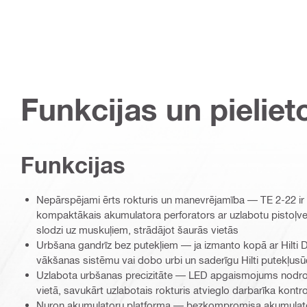
Funkcijas un pieliet
Funkcijas
Nepārspējami ērts rokturis un manevrējamība — TE 2-22 ir
kompaktākais akumulatora perforators ar uzlabotu pistoļvei
slodzi uz muskuļiem, strādājot šaurās vietās
Urbšana gandrīz bez putekļiem — ja izmanto kopā ar Hilti
vākšanas sistēmu vai dobo urbi un saderīgu Hilti putekļusū
Uzlabota urbšanas precizitāte — LED apgaismojums nodro
vietā, savukārt uzlabotais rokturis atvieglo darbarīka kontro
Nuron akumulatoru platforma — bezkompromisa akumulator