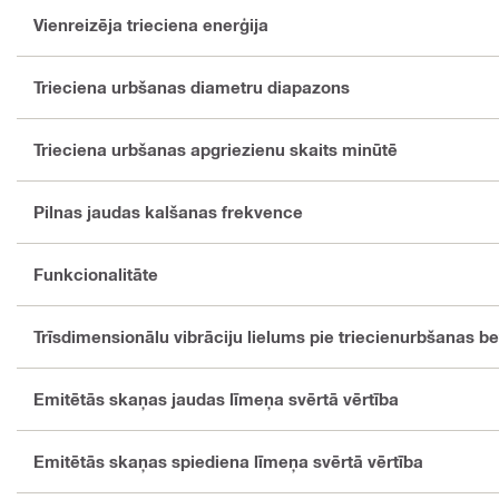
Vienreizēja trieciena enerģija
Trieciena urbšanas diametru diapazons
Trieciena urbšanas apgriezienu skaits minūtē
Pilnas jaudas kalšanas frekvence
Funkcionalitāte
Trīsdimensionālu vibrāciju lielums pie triecienurbšanas be
Emitētās skaņas jaudas līmeņa svērtā vērtība
Emitētās skaņas spiediena līmeņa svērtā vērtība