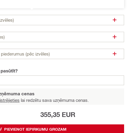
zvēles)
es)
n piederumus (pēc izvēles)
 pasūtīt?
 uzņēmuma cenas
strējieties
lai redzētu sava uzņēmuma cenas.
355,35 EUR
PIEVIENOT IEPIRKUMU GROZAM