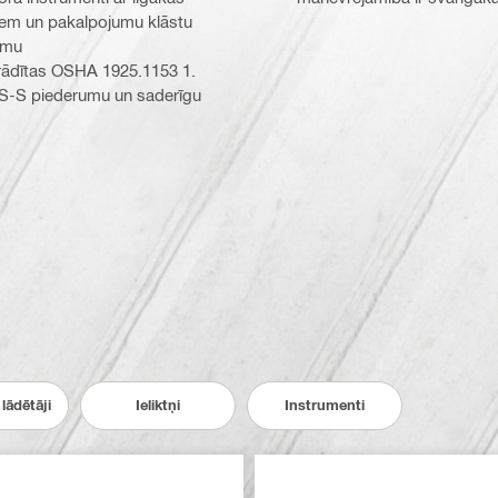
iem un pakalpojumu klāstu
umu
rādītas OSHA 1925.1153 1.
DRS-S piederumu un saderīgu
lādētāji
Ieliktņi
Instrumenti