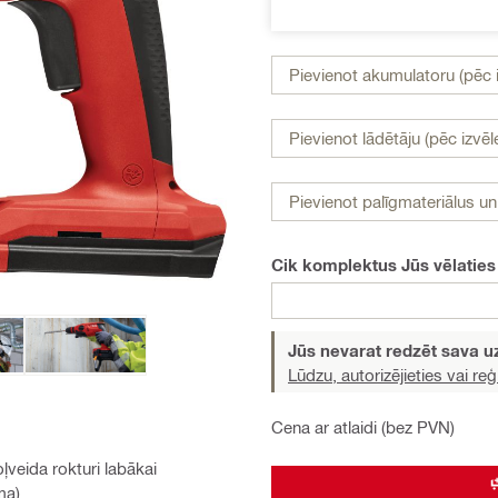
Pievienot akumulatoru (pēc i
Pievienot lādētāju (pēc izvēl
Pievienot palīgmateriālus u
Cik komplektus Jūs vēlaties
Jūs nevarat redzēt sava
Lūdzu, autorizējieties vai reģi
Cena ar atlaidi (bez PVN)
veida rokturi labākai
ma)