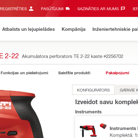
 REĢISTRĒTIES
PASŪTĪJUMI
SAZINĀTIES AR MUMS‎
IE
Atbalsts un lejupielādes
Kompānija
Inženiertehniskie p
 2-22
Akumulatora perforators TE 2-22 kaste
#2256702
Funkcijas un pielietojumi
Saistītie produkti
Pakalpojumi
KONFIGURATORS
GATAVIE 
Izveidot savu komple
Instruments
Instruments 
Komplektā: 1x