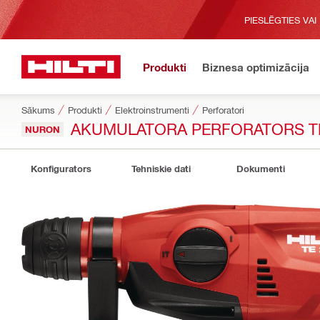
PIESLĒGTIES VAI
Produkti
Biznesa optimizācija
Sākums
Produkti
Elektroinstrumenti
Perforatori
AKUMULATORA PERFORATORS TE
NURON
Konfigurators
Tehniskie dati
Dokumenti