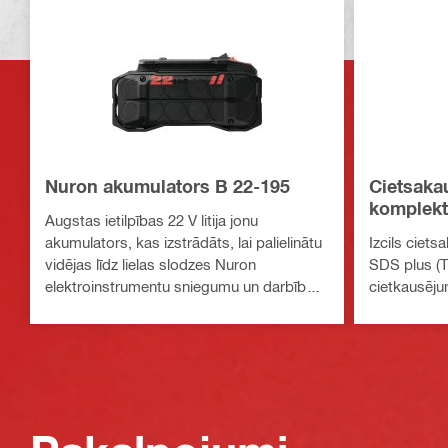
Nuron akumulators B 22-195
Cietsaka
komplekt
Augstas ietilpības 22 V litija jonu
TE-CX (S
akumulators, kas izstrādāts, lai palielinātu
Izcils ciet
vidējas līdz lielas slodzes Nuron
SDS plus (T
elektroinstrumentu sniegumu un darbības
cietkausēj
laiku