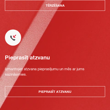
TĒRZĒŠANA
Pieprasīt atzvanu
Izmantojiet atzvana pieprasījumu un mēs ar jums
sazināsimies.
PIEPRASĪT ATZVANU