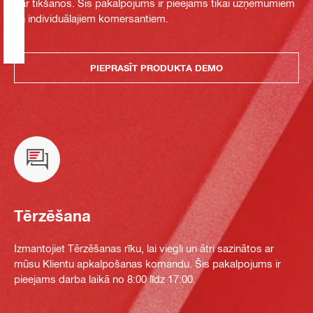
par tikšanos. Šis pakalpojums ir pieejams tikai uzņēmumiem
un individuālajiem komersantiem.
PIEPRASĪT PRODUKTA DEMO
Tērzēšana
Izmantojiet Tērzēšanas rīku, lai viegli un ātri sazinātos ar
mūsu Klientu apkalpošanas komandu. Šis pakalpojums ir
pieejams darba laikā no 8:00 līdz 17:00.