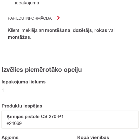
iepakojumā
PAPILDU INFORMĀCIJA
Klienti meklēja arī
montēšana
,
dozētājs
,
rokas
vai
montāžas
.
Izvēlies piemērotāko opciju
Iepakojuma lielums
1
Produktu iespējas
Ķīmijas pistole CS 270-P1
#24669
Apjoms
Kopā
vienības