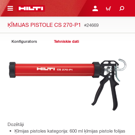
 GALVENO SATURU
PIESLĒGTIES VAI REĢIST
IEPIRKŠANĀS GR
ĶĪMIJAS PISTOLE CS 270-P1
#24669
Konfigurators
Tehniskie dati
Dozētāji
Ķīmijas pistoles kategorija: 600 ml ķīmijas pistole folijas