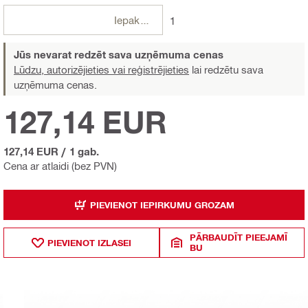
Iepakojumi
1
Jūs nevarat redzēt sava uzņēmuma cenas
Lūdzu, autorizējieties vai reģistrējieties
lai redzētu sava
uzņēmuma cenas.
127,14 EUR
127,14 EUR
/
1 gab.
Cena ar atlaidi (bez PVN)
PIEVIENOT IEPIRKUMU GROZAM
PĀRBAUDĪT PIEEJAMĪ
PIEVIENOT IZLASEI
BU