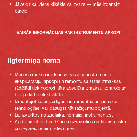
Jāveic tikai viens klikšķis vai zvans — mēs izdarīsim
pārējo
VAIRĀK INFORMĀCIJAS PAR INSTRUMENTU APKOPI
Ilgtermiņa noma
Mēneša maksā ir iekļautas visas ar instrumenta
ekspluatāciju, apkopi un remontu saistītās izmaksas,
tādējādi tiek nodrošināta absolūta izmaksu kontrole un
biroja darba efektivitāte.
Izmantojot īpaši jaudīgus instrumentus un jaunākās
tehnoloģijas, var paaugstināt ražīgumu objektā.
Lai izvairītos no zudlaika, nomājiet instrumentus.
Apdrošiniet pret zādzību un izvairieties no finanšu riska
un neparedzētiem izdevumiem.