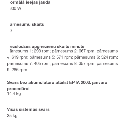
Normālā ieejas jauda
3600 W
Pārnesumu skaits
10
Bezslodzes apgriezienu skaits minūtē
pārnesums 1: 298 rpm; pārnesums 2: 667 rpm; pārnesums
4: 619 rpm; pārnesums 5: 571 rpm; pārnesums 6: 524 rpm;
pārnesums 7: 405 rpm; pārnesums 8: 357 rpm; pārnesums
9: 286 rpm
Svars bez akumulatora atbilst EPTA 2003. janvāra
procedūrai
14.4 kg
Visas sistēmas svars
35 kg