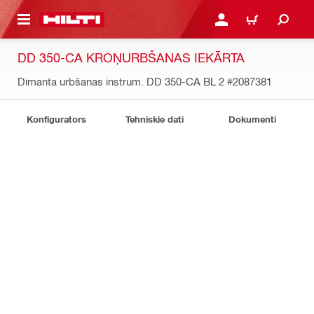
 GALVENO SATURU
PIESLĒGTIES VAI REĢIST
IEPIRKŠANĀS GR
DD 350-CA KROŅURBŠANAS IEKĀRTA
Dimanta urbšanas instrum. DD 350-CA BL 2
#2087381
Konfigurators
Tehniskie dati
Dokumenti