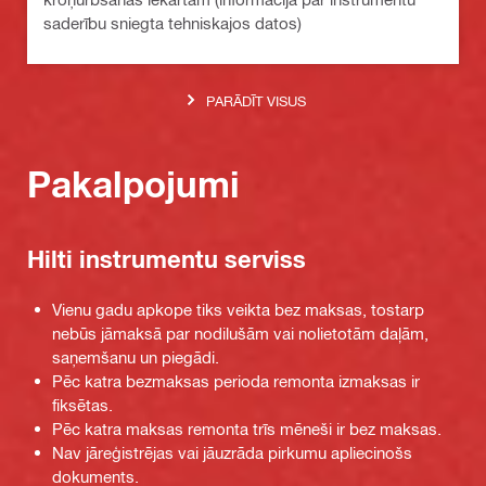
saderību sniegta tehniskajos datos)
PARĀDĪT VISUS
Pakalpojumi
Hilti instrumentu serviss
Vienu gadu apkope tiks veikta bez maksas, tostarp
nebūs jāmaksā par nodilušām vai nolietotām daļām,
saņemšanu un piegādi.
Pēc katra bezmaksas perioda remonta izmaksas ir
fiksētas.
Pēc katra maksas remonta trīs mēneši ir bez maksas.
Nav jāreģistrējas vai jāuzrāda pirkumu apliecinošs
dokuments.