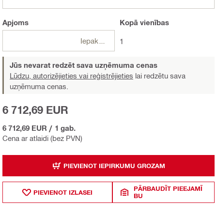
Apjoms
Kopā
vienības
Iepakojumi
1
Jūs nevarat redzēt sava uzņēmuma cenas
Lūdzu, autorizējieties vai reģistrējieties
lai redzētu sava
uzņēmuma cenas.
6 712,69 EUR
6 712,69 EUR
/
1 gab.
Cena ar atlaidi (bez PVN)
PIEVIENOT IEPIRKUMU GROZAM
PĀRBAUDĪT PIEEJAMĪ
PIEVIENOT IZLASEI
BU