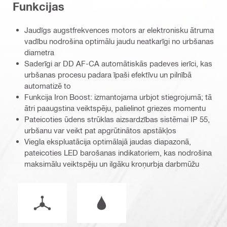
Funkcijas
Jaudīgs augstfrekvences motors ar elektronisku ātruma
vadību nodrošina optimālu jaudu neatkarīgi no urbšanas
diametra
Saderīgi ar DD AF-CA automātiskās padeves ierīci, kas
urbšanas procesu padara īpaši efektīvu un pilnībā
automatizē to
Funkcija Iron Boost: izmantojama urbjot stiegrojumā; tā
ātri paaugstina veiktspēju, palielinot griezes momentu
Pateicoties ūdens strūklas aizsardzības sistēmai IP 55,
urbšanu var veikt pat apgrūtinātos apstākļos
Viegla ekspluatācija optimālajā jaudas diapazonā,
pateicoties LED barošanas indikatoriem, kas nodrošina
maksimālu veiktspēju un ilgāku kroņurbja darbmūžu
Darba režīms
Darbs mitros vai sausos apstākļos