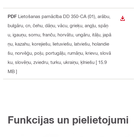
PDF
Lietošanas pamācība DD 350-CA (01)
, arābu,
LEJUP
bulgāru, cn, čehu, dāņu, vācu, grieķu, angļu, spāņ
u, igauņu, somu, franču, horvātu, ungāru, itāļu, japā
ņu, kazahu, korejiešu, lietuviešu, latviešu, holandie
šu, norvēģu, poļu, portugāļu, rumāņu, krievu, slovā
ku, slovēņu, zviedru, turku, ukraiņu, ķīniešu
[ 15.9
MB ]
Funkcijas un pielietojumi