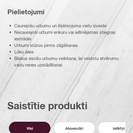
Pielietojumi
Caurejošu urbumu un šķērsojuma vietu izveide
Necaurejoši urbumi enkuru vai ielīmējamas stiegras
iestrādei
Urbumi stūros pirms zāģēšanas
Lūku ailes
Blakus esošu urbumu veikšana, lai veidotu atvērumu
vadu renes uzstādīšanai
Saistītie produkti
Visi
Aksesuāri
Ieliktņi