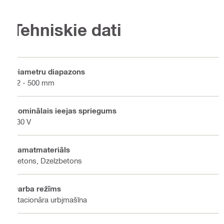
Tehniskie dati
Diametru diapazons
52 - 500 mm
Nominālais ieejas spriegums
230 V
Pamatmateriāls
Betons, Dzelzbetons
Darba režīms
Stacionāra urbjmašīna