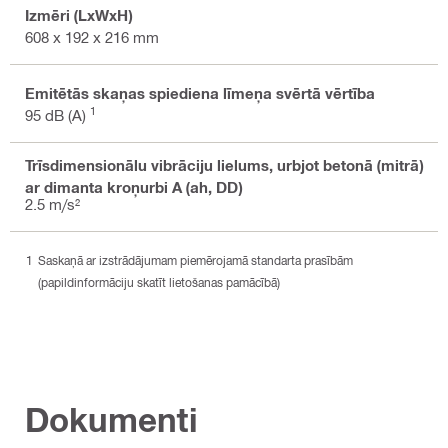
Izmēri (LxWxH)
608 x 192 x 216 mm
Emitētās skaņas spiediena līmeņa svērtā vērtība
1
95 dB (A)
Trīsdimensionālu vibrāciju lielums, urbjot betonā (mitrā)
ar dimanta kroņurbi A (ah, DD)
2.5 m/s²
Saskaņā ar izstrādājumam piemērojamā standarta prasībām
(papildinformāciju skatīt lietošanas pamācībā)
Dokumenti