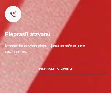
Pieprasīt atzvanu
Izmantojiet atzvana pieprasījumu un mēs ar jums
sazināsimies.
PIEPRASĪT ATZVANU