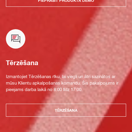
PIEPRASĪT PRODUKTA DEMO
Tērzēšana
Izmantojiet Tērzēšanas rīku, lai viegli un ātri sazinātos ar
mūsu Klientu apkalpošanas komandu. Šis pakalpojums ir
pieejams darba laikā no 8:00 līdz 17:00.
TĒRZĒŠANA