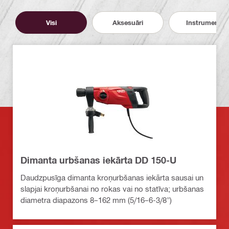
Visi
Aksesuāri
Instrumenti
Dimanta urbšanas iekārta DD 150-U
Daudzpusīga dimanta kroņurbšanas iekārta sausai un
slapjai kroņurbšanai no rokas vai no statīva; urbšanas
diametra diapazons 8–162 mm (5/16–6-3/8")