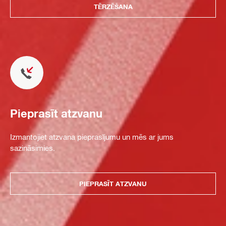
TĒRZĒŠANA
Pieprasīt atzvanu
Izmantojiet atzvana pieprasījumu un mēs ar jums
sazināsimies.
PIEPRASĪT ATZVANU