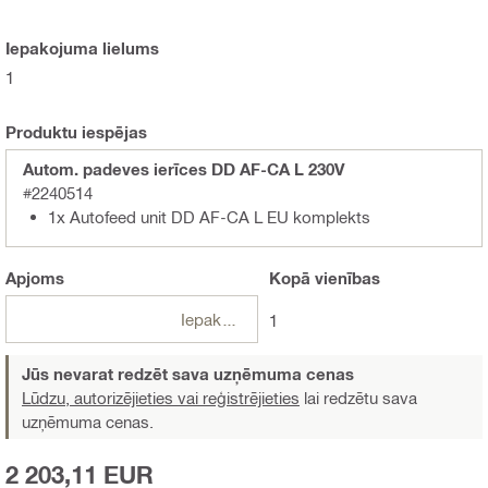
Iepakojuma lielums
1
Produktu iespējas
Autom. padeves ierīces DD AF-CA L 230V
#2240514
1x Autofeed unit DD AF-CA L EU komplekts
Apjoms
Kopā
vienības
Iepakojumi
1
Jūs nevarat redzēt sava uzņēmuma cenas
Lūdzu, autorizējieties vai reģistrējieties
lai redzētu sava
uzņēmuma cenas.
2 203,11 EUR