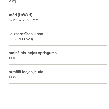
4.2 kg
Izmēri (LxWxH)
176 x 137 x 325 mm
IP aizsardzības klase
IP 55 (EN 60529)
Nominālais ieejas spriegums
230 V
Normālā ieejas jauda
100 W