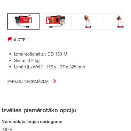
9 ATTĒLI
Izmantošanai ar: DD 150-U
Svars: 4.2 kg
Izmēri (LxWxH): 176 x 137 x 325 mm
PAPILDU INFORMĀCIJA
Izvēlies piemērotāko opciju
Nominālais ieejas spriegums
230 V