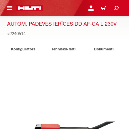
 GALVENO SATURU
PIESLĒGTIES VAI REĢIST
IEPIRKŠANĀS GR
AUTOM. PADEVES IERĪCES DD AF-CA L 230V
#2240514
Konfigurators
Tehniskie dati
Dokumenti