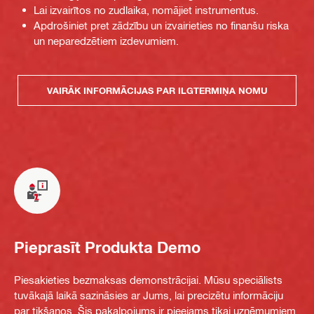
Lai izvairītos no zudlaika, nomājiet instrumentus.
Apdrošiniet pret zādzību un izvairieties no finanšu riska
un neparedzētiem izdevumiem.
VAIRĀK INFORMĀCIJAS PAR ILGTERMIŅA NOMU
Pieprasīt Produkta Demo
Piesakieties bezmaksas demonstrācijai. Mūsu speciālists
tuvākajā laikā sazināsies ar Jums, lai precizētu informāciju
par tikšanos. Šis pakalpojums ir pieejams tikai uzņēmumiem