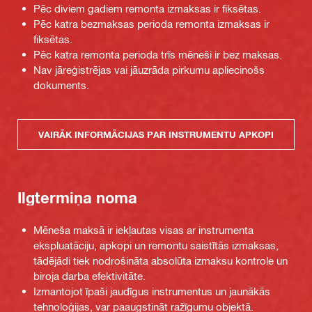
Pēc diviem gadiem remonta izmaksas ir fiksētas.
Pēc katra bezmaksas perioda remonta izmaksas ir
fiksētas.
Pēc katra remonta perioda trīs mēneši ir bez maksas.
Nav jāreģistrējas vai jāuzrāda pirkumu apliecinošs
dokuments.
VAIRĀK INFORMĀCIJAS PAR INSTRUMENTU APKOPI
Ilgtermiņa noma
Mēneša maksā ir iekļautas visas ar instrumenta
ekspluatāciju, apkopi un remontu saistītās izmaksas,
tādējādi tiek nodrošināta absolūta izmaksu kontrole un
biroja darba efektivitāte.
Izmantojot īpaši jaudīgus instrumentus un jaunākās
tehnoloģijas, var paaugstināt ražīgumu objektā.