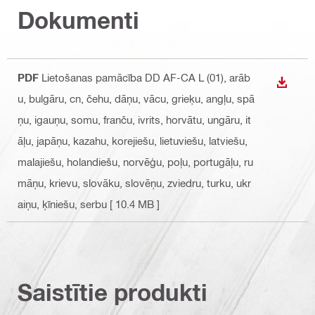
Dokumenti
PDF
Lietošanas pamācība DD AF-CA L (01)
, arāb
LEJUP
u, bulgāru, cn, čehu, dāņu, vācu, grieķu, angļu, spā
ņu, igauņu, somu, franču, ivrits, horvātu, ungāru, it
āļu, japāņu, kazahu, korejiešu, lietuviešu, latviešu,
malajiešu, holandiešu, norvēģu, poļu, portugāļu, ru
māņu, krievu, slovāku, slovēņu, zviedru, turku, ukr
aiņu, ķīniešu, serbu
[ 10.4 MB ]
Saistītie produkti