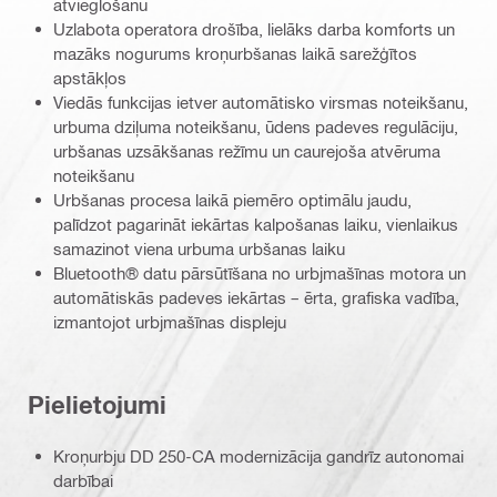
atvieglošanu
Uzlabota operatora drošība, lielāks darba komforts un
mazāks nogurums kroņurbšanas laikā sarežģītos
apstākļos
Viedās funkcijas ietver automātisko virsmas noteikšanu,
urbuma dziļuma noteikšanu, ūdens padeves regulāciju,
urbšanas uzsākšanas režīmu un caurejoša atvēruma
noteikšanu
Urbšanas procesa laikā piemēro optimālu jaudu,
palīdzot pagarināt iekārtas kalpošanas laiku, vienlaikus
samazinot viena urbuma urbšanas laiku
Bluetooth® datu pārsūtīšana no urbjmašīnas motora un
automātiskās padeves iekārtas – ērta, grafiska vadība,
izmantojot urbjmašīnas displeju
Pielietojumi
Kroņurbju DD 250-CA modernizācija gandrīz autonomai
darbībai