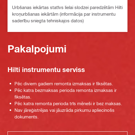
Urbšanas iekārtas statīvs lielai slodzei paredzētām Hilti
kroņurbšanas iekārtām (informācija par instrumentu
saderību sniegta tehniskajos datos)
Pakalpojumi
Hilti instrumentu serviss
Pēc diviem gadiem remonta izmaksas ir fiksētas.
Pēc katra bezmaksas perioda remonta izmaksas ir
fiksētas.
Pēc katra remonta perioda trīs mēneši ir bez maksas.
Nav jāreģistrējas vai jāuzrāda pirkumu apliecinošs
dokuments.