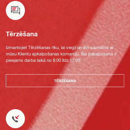
Tērzēšana
Izmantojiet Tērzēšanas rīku, lai viegli un ātri sazinātos ar
mūsu Klientu apkalpošanas komandu. Šis pakalpojums ir
pieejams darba laikā no 8:00 līdz 17:00.
TĒRZĒŠANA