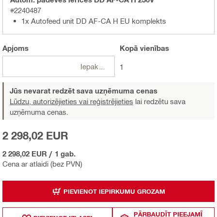
#2240487
1x Autofeed unit DD AF-CA H EU komplekts
Apjoms
Kopā
vienības
Iepakojumi
1
Jūs nevarat redzēt sava uzņēmuma cenas
Lūdzu, autorizējieties vai reģistrējieties
lai redzētu sava
uzņēmuma cenas.
2 298,02 EUR
2 298,02 EUR
/
1 gab.
Cena ar atlaidi (bez PVN)
PIEVIENOT IEPIRKUMU GROZAM
PĀRBAUDĪT PIEEJAMĪ