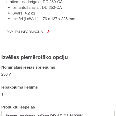
statīva – saderīga ar DD 250-CA
Izmantošanai ar: DD 250-CA
Svars: 4.2 kg
Izmēri (LxWxH): 176 x 137 x 325 mm
PAPILDU INFORMĀCIJA
Izvēlies piemērotāko opciju
Nominālais ieejas spriegums
230 V
Iepakojuma lielums
1
Produktu iespējas
Autom. padeves ierīces DD AF-CA H 230V