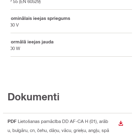
IP 55 (EN 60529)
Nominālais ieejas spriegums
230 V
Normālā ieejas jauda
100 W
Dokumenti
PDF
Lietošanas pamācība DD AF-CA H (01)
, arāb
LEJUP
u, bulgāru, cn, čehu, dāņu, vācu, grieķu, angļu, spā