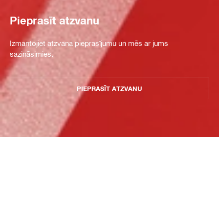
Pieprasīt atzvanu
Izmantojiet atzvana pieprasījumu un mēs ar jums
sazināsimies.
PIEPRASĪT ATZVANU