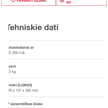
PIEVIENOT IZLASEI
BU
Tehniskie dati
Izmantošanai ar
DD 250-CA
Svars
4.2 kg
Izmēri (LxWxH)
176 x 137 x 325 mm
IP aizsardzības klase