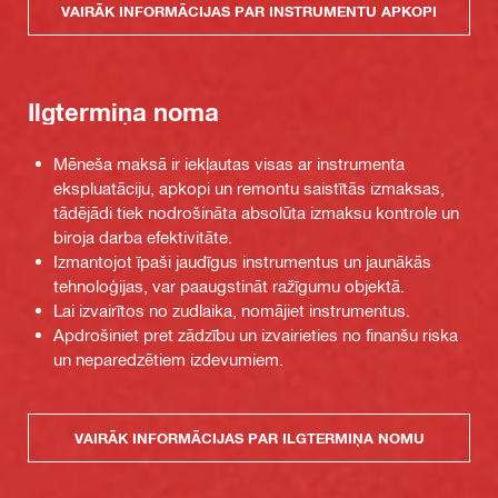
VAIRĀK INFORMĀCIJAS PAR INSTRUMENTU APKOPI
Ilgtermiņa noma
Mēneša maksā ir iekļautas visas ar instrumenta
ekspluatāciju, apkopi un remontu saistītās izmaksas,
tādējādi tiek nodrošināta absolūta izmaksu kontrole un
biroja darba efektivitāte.
Izmantojot īpaši jaudīgus instrumentus un jaunākās
tehnoloģijas, var paaugstināt ražīgumu objektā.
Lai izvairītos no zudlaika, nomājiet instrumentus.
Apdrošiniet pret zādzību un izvairieties no finanšu riska
un neparedzētiem izdevumiem.
VAIRĀK INFORMĀCIJAS PAR ILGTERMIŅA NOMU