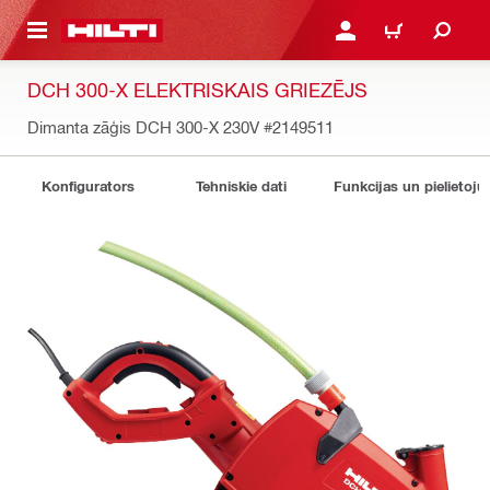
 GALVENO SATURU
PIESLĒGTIES VAI REĢIST
IEPIRKŠANĀS GR
DCH 300-X ELEKTRISKAIS GRIEZĒJS
Dimanta zāģis DCH 300-X 230V
#2149511
Konfigurators
Tehniskie dati
Funkcijas un pielietoju