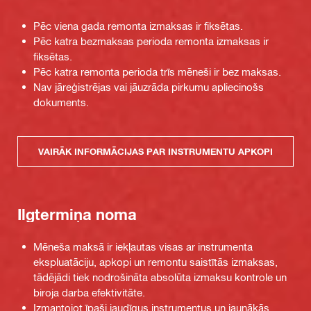
Pēc viena gada remonta izmaksas ir fiksētas.
Pēc katra bezmaksas perioda remonta izmaksas ir
fiksētas.
Pēc katra remonta perioda trīs mēneši ir bez maksas.
Nav jāreģistrējas vai jāuzrāda pirkumu apliecinošs
dokuments.
VAIRĀK INFORMĀCIJAS PAR INSTRUMENTU APKOPI
Ilgtermiņa noma
Mēneša maksā ir iekļautas visas ar instrumenta
ekspluatāciju, apkopi un remontu saistītās izmaksas,
tādējādi tiek nodrošināta absolūta izmaksu kontrole un
biroja darba efektivitāte.
Izmantojot īpaši jaudīgus instrumentus un jaunākās