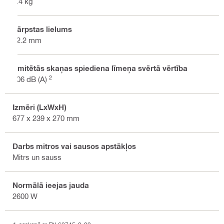
9.4 kg
Vārpstas lielums
22.2 mm
Emitētās skaņas spiediena līmeņa svērtā vērtība
2
106 dB (A)
Izmēri (LxWxH)
677 x 239 x 270 mm
Darbs mitros vai sausos apstākļos
Mitrs un sauss
Normālā ieejas jauda
2600 W