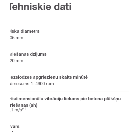
Tehniskie dati
Diska diametrs
305 mm
Griešanas dziļums
120 mm
Bezslodzes apgriezienu skaits minūtē
pārnesums 1: 4900 rpm
Trīsdimensionālu vibrāciju lielums pie betona plākšņu
griešanas (ah)
1
5.1 m/s²
Svars