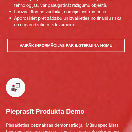
tehnoloģijas, var paaugstināt ražīgumu objektā.
Lai izvairītos no zudlaika, nomājiet instrumentus.
Apdrošiniet pret zādzību un izvairieties no finanšu riska
un neparedzētiem izdevumiem.
VAIRĀK INFORMĀCIJAS PAR ILGTERMIŅA NOMU
Pieprasīt Produkta Demo
Piesakieties bezmaksas demonstrācijai. Mūsu speciālists
tuvākajā laikā sazināsies ar Jums, lai precizētu informāciju