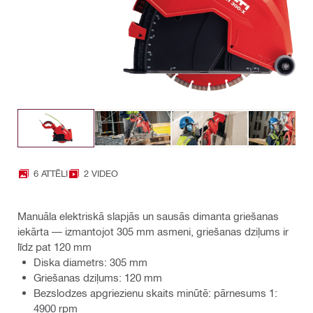
6 ATTĒLI
2 VIDEO
Manuāla elektriskā slapjās un sausās dimanta griešanas
iekārta — izmantojot 305 mm asmeni, griešanas dziļums ir
līdz pat 120 mm
Diska diametrs: 305 mm
Griešanas dziļums: 120 mm
Bezslodzes apgriezienu skaits minūtē: pārnesums 1:
4900 rpm