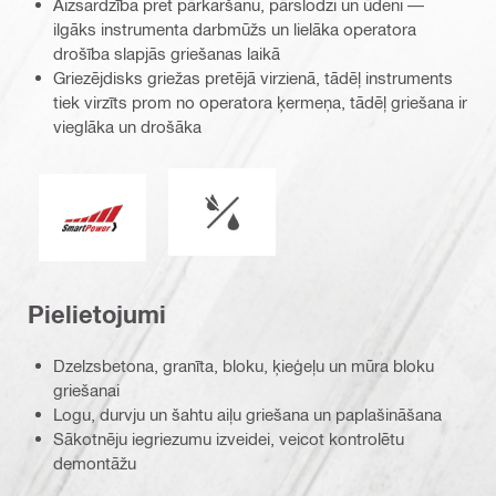
Aizsardzība pret pārkaršanu, pārslodzi un ūdeni —
ilgāks instrumenta darbmūžs un lielāka operatora
drošība slapjās griešanas laikā
Griezējdisks griežas pretējā virzienā, tādēļ instruments
tiek virzīts prom no operatora ķermeņa, tādēļ griešana ir
vieglāka un drošāka
Darbs mitros vai sausos apstākļos
Viedā barošana
Pielietojumi
Dzelzsbetona, granīta, bloku, ķieģeļu un mūra bloku
griešanai
Logu, durvju un šahtu aiļu griešana un paplašināšana
Sākotnēju iegriezumu izveidei, veicot kontrolētu
demontāžu