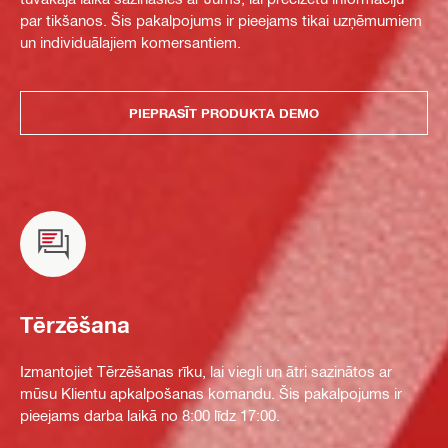
par tikšanos. Šis pakalpojums ir pieejams tikai uzņēmumiem
un individuālajiem komersantiem.
PIEPRASĪT PRODUKTA DEMO
Tērzēšana
Izmantojiet Tērzēšanas rīku, lai viegli un ātri sazinātos ar
mūsu Klientu apkalpošanas komandu. Šis pakalpojums ir
pieejams darba laikā no 8:00 līdz 17:00.