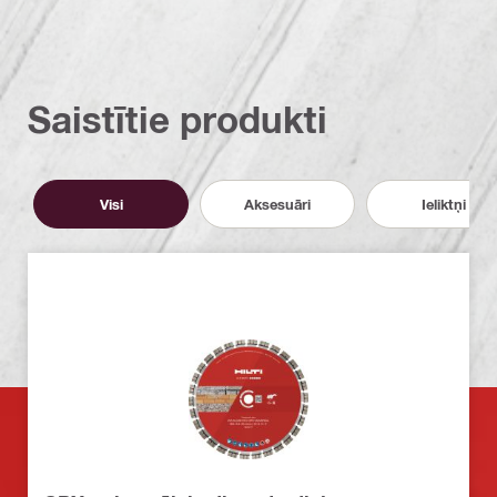
Saistītie produkti
Visi
Aksesuāri
Ieliktņi