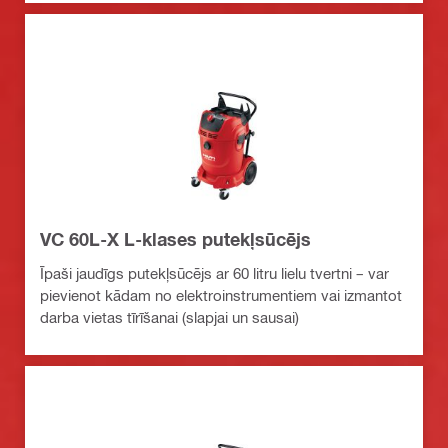
VC 60L-X L-klases putekļsūcējs
Īpaši jaudīgs putekļsūcējs ar 60 litru lielu tvertni – var
pievienot kādam no elektroinstrumentiem vai izmantot
darba vietas tīrīšanai (slapjai un sausai)