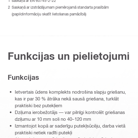
saskaņā ar EN 60745-2-22
Saskaņā ar izstrādājumam piemērojamā standarta prasībām
(papildinformāciju skatīt lietošanas pamācībā)
Funkcijas un pielietojumi
Funkcijas
Ietvertais ūdens komplekts nodrošina slapju griešanu,
kas ir par 30 % ātrāka nekā sausā griešana, turklāt
praktiski bez putekļiem
Dziļuma ierobežotājs — var pilnīgi kontrolēt griešanas
dziļumu ar 10 mm soli no 40–120 mm
Izmantojot kopā ar saderīgu putekļsūcēju, darba vietā
praktiski netiek radīti putekļi