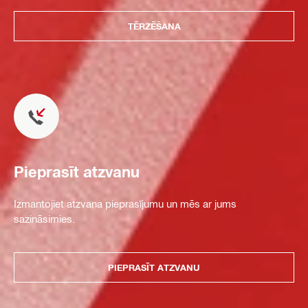
TĒRZĒŠANA
Pieprasīt atzvanu
Izmantojiet atzvana pieprasījumu un mēs ar jums
sazināsimies.
PIEPRASĪT ATZVANU