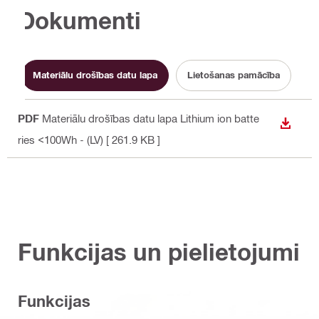
Dokumenti
Materiālu drošības datu lapa
Lietošanas pamācība
PDF
Materiālu drošības datu lapa Lithium ion batte
LEJUP
ries <100Wh - (LV)
[ 261.9 KB ]
Funkcijas un pielietojumi
Funkcijas