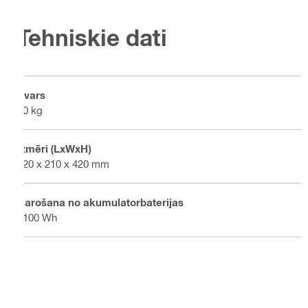
Tehniskie dati
Svars
20 kg
Izmēri (LxWxH)
420 x 210 x 420 mm
Barošana no akumulatorbaterijas
2100 Wh