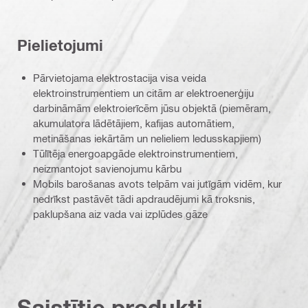
Pielietojumi
Pārvietojama elektrostacija visa veida
elektroinstrumentiem un citām ar elektroenerģiju
darbināmām elektroierīcēm jūsu objektā (piemēram,
akumulatora lādētājiem, kafijas automātiem,
metināšanas iekārtām un nelieliem ledusskapjiem)
Tūlītēja energoapgāde elektroinstrumentiem,
neizmantojot savienojumu kārbu
Mobils barošanas avots telpām vai jutīgām vidēm, kur
nedrīkst pastāvēt tādi apdraudējumi kā troksnis,
paklupšana aiz vada vai izplūdes gāze
Saistītie produkti