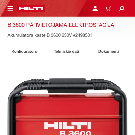
 GALVENO SATURU
PIESLĒGTIES VAI REĢIST
IEPIRKŠANĀS GR
B 3600 PĀRVIETOJAMA ELEKTROSTACIJA
Akumulatora kaste B 3600 230V
#2498581
Konfigurators
Tehniskie dati
Dokumenti