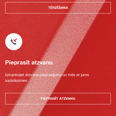
TĒRZĒŠANA
Pieprasīt atzvanu
Izmantojiet atzvana pieprasījumu un mēs ar jums
sazināsimies.
PIEPRASĪT ATZVANU