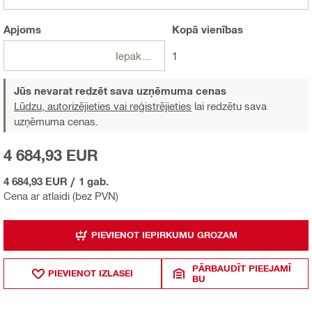
Apjoms
Kopā
vienības
Iepakojumi
1
Jūs nevarat redzēt sava uzņēmuma cenas
Lūdzu, autorizējieties vai reģistrējieties
lai redzētu sava
uzņēmuma cenas.
4 684,93 EUR
4 684,93 EUR
/
1 gab.
Cena ar atlaidi (bez PVN)
PIEVIENOT IEPIRKUMU GROZAM
PĀRBAUDĪT PIEEJAMĪ
PIEVIENOT IZLASEI
BU