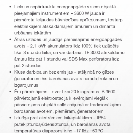
Liela un nepārtraukta energoapgāde visiem objektā
pieejamajiem instrumentiem – 3600 W jauda ir
piemērota lieljaudas būvniecības aprīkojumam, tostarp
elektriskajiem atskaldāmajiem āmuriem un dimanta
urbšanas iekārtām
Ātras uzlādes un jaudīgs pārnēsājams energoapgādes
avots – 2,1 kWh akumulators līdz 100% tiek uzlādēts
tikai 3 stundu laikā, un var darbināt TE 3000 atskaldāmo
āmuru līdz pat 1 stundu vai SDS Max perforatoru līdz
pat 2 stundas
Klusa darbība un bez emisijas – atšķirībā no gāzes
ģeneratoriem šis barošanas avots nerada troksni un
izgarojumus
Ērti pārnēsājams – sver tikai 20 kilogramus. B 3600
pārvietojamā elektrostacija ir ievērojami vieglāk
pārvietojams objektā salīdzinājumā ar tradicionālajiem
barošanas avotiem, piemēram, ģeneratoriem
Izturīga pret ekstrēmiem laikapstākļiem – IP54
putekļizturība/ūdensizturība, un barošanas avota
temperatūras diapazons ir no –17 līdz +60 °C