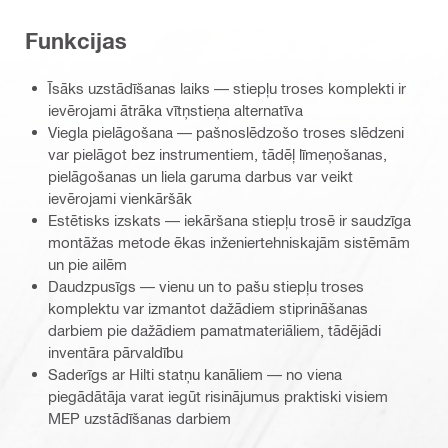
Funkcijas
Īsāks uzstādīšanas laiks — stiepļu troses komplekti ir
ievērojami ātrāka vītņstieņa alternatīva
Viegla pielāgošana — pašnoslēdzošo troses slēdzeni
var pielāgot bez instrumentiem, tādēļ līmeņošanas,
pielāgošanas un liela garuma darbus var veikt
ievērojami vienkāršāk
Estētisks izskats — iekāršana stiepļu trosē ir saudzīga
montāžas metode ēkas inženiertehniskajām sistēmām
un pie ailēm
Daudzpusīgs — vienu un to pašu stiepļu troses
komplektu var izmantot dažādiem stiprināšanas
darbiem pie dažādiem pamatmateriāliem, tādējādi
inventāra pārvaldību
Saderīgs ar Hilti statņu kanāliem — no viena
piegādātāja varat iegūt risinājumus praktiski visiem
MEP uzstādīšanas darbiem