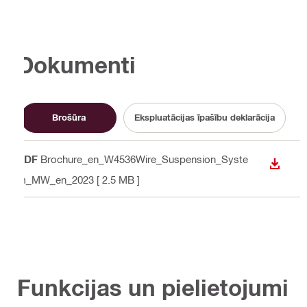
Dokumenti
Brošūra
Ekspluatācijas īpašību deklarācija
PDF
Brochure_en_W4536Wire_Suspension_Syste
LEJUP
m_MW_en_2023
[ 2.5 MB ]
Funkcijas un pielietojumi