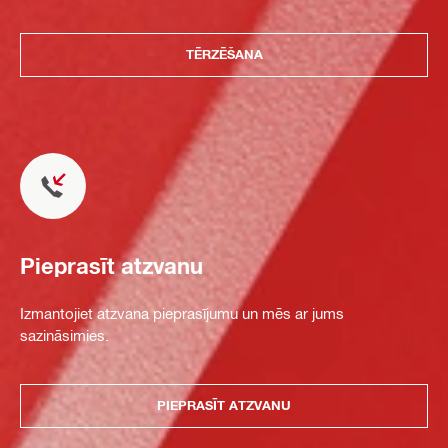
TĒRZĒŠANA
Pieprasīt atzvanu
Izmantojiet atzvana pieprasījumu un mēs ar jums
sazināsimies.
PIEPRASĪT ATZVANU