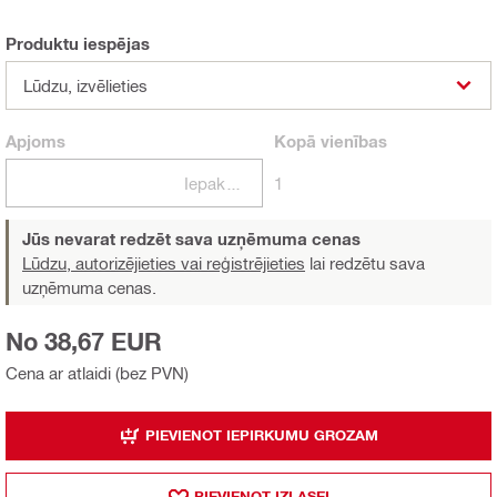
Produktu iespējas
Lūdzu, izvēlieties
Apjoms
Kopā
vienības
Iepakojumi
1
Jūs nevarat redzēt sava uzņēmuma cenas
Lūdzu, autorizējieties vai reģistrējieties
lai redzētu sava
uzņēmuma cenas.
No 38,67 EUR
Cena ar atlaidi (bez PVN)
PIEVIENOT IEPIRKUMU GROZAM
PIEVIENOT IZLASEI