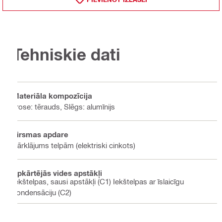
Tehniskie dati
Materiāla kompozīcija
Trose: tērauds, Slēgs: alumīnijs
Virsmas apdare
Pārklājums telpām (elektriski cinkots)
Apkārtējās vides apstākļi
Iekštelpas, sausi apstākļi (C1) Iekštelpas ar īslaicīgu
kondensāciju (C2)