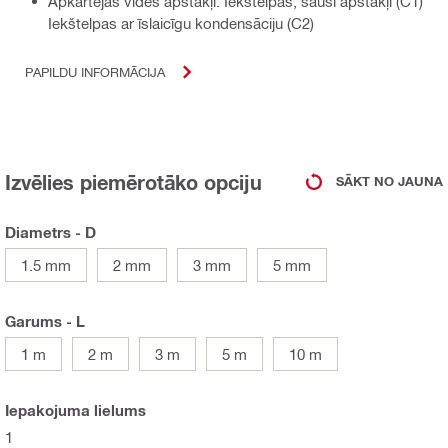
Apkārtējās vides apstākļi: Iekštelpas, sausi apstākļi (C1)
Iekštelpas ar īslaicīgu kondensāciju (C2)
PAPILDU INFORMĀCIJA
Izvēlies piemērotāko opciju
SĀKT NO JAUNA
Diametrs - D
1.5 mm
2 mm
3 mm
5 mm
Garums - L
1 m
2 m
3 m
5 m
10 m
Iepakojuma lielums
1