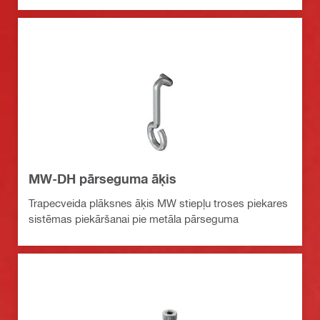
MW-DH pārseguma āķis
Trapecveida plāksnes āķis MW stiepļu troses piekares
sistēmas piekāršanai pie metāla pārseguma