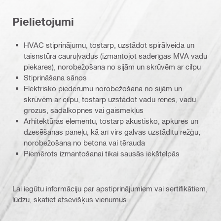
Pielietojumi
HVAC stiprinājumu, tostarp, uzstādot spirālveida un
taisnstūra cauruļvadus (izmantojot saderīgas MVA vadu
piekares), norobežošana no sijām un skrūvēm ar cilpu
Stiprināšana sānos
Elektrisko piederumu norobežošana no sijām un
skrūvēm ar cilpu, tostarp uzstādot vadu renes, vadu
grozus, sadalkopnes vai gaismekļus
Arhitektūras elementu, tostarp akustisko, apkures un
dzesēšanas paneļu, kā arī virs galvas uzstādītu režģu,
norobežošana no betona vai tērauda
Piemērots izmantošanai tikai sausās iekštelpās
Lai iegūtu informāciju par apstiprinājumiem vai sertifikātiem,
lūdzu, skatiet atsevišķus vienumus.