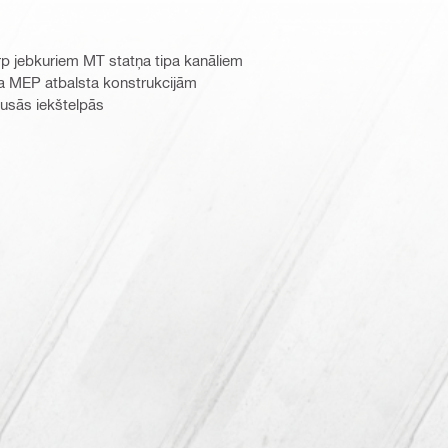
rp jebkuriem MT statņa tipa kanāliem
a MEP atbalsta konstrukcijām
usās iekštelpās