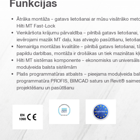
Funkcijas
Ātrāka montāža – gatavs lietošanai ar mūsu visātrāko met
Hilti MT Fast-Lock
Vienkāršota krājumu pārvaldība – pilnībā gatavs lietošanai
ievērojami mazāk MT daļu, kas atvieglo pasūtīšanu, lietoš
Nemainīga montāžas kvalitāte – pilnībā gatavs lietošanai, 
papildu darbības, montāža ir drošākas un tiek mazinātas k
Hilti MT sistēmas komponente – ekonomisks un universāls
moduļveida balsta sistēmām
Plašs programmatūras atbalsts – pieejama moduļveida balst
programmatūra PROFIS, BIMCAD saturs un Revit® saimes pr
projektēšanu un pasūtīšanu
DNV
Eurocode
CE EN 1090 marķējums