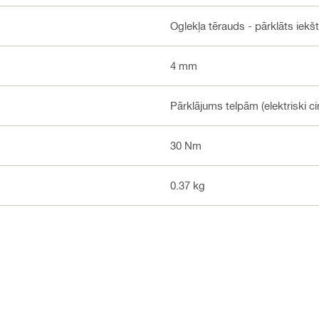
Oglekļa tērauds - pārklāts iekšt
4 mm
Pārklājums telpām (elektriski ci
30 Nm
0.37 kg