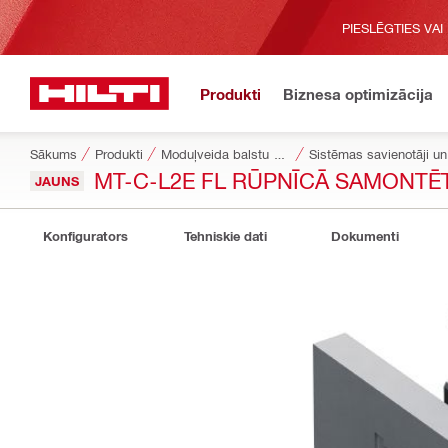
PIESLĒGTIES VAI
Produkti
Biznesa optimizācija
Sākums
Produkti
Moduļveida balstu sistēmas
Sistēmas savienotāji un 
MT-C-L2E FL RŪPNĪCĀ SAMONTĒ
JAUNS
Konfigurators
Tehniskie dati
Dokumenti