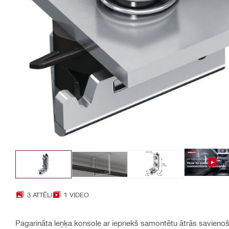
3 ATTĒLI
1 VIDEO
Pagarināta leņķa konsole ar iepriekš samontētu ātrās savienoš