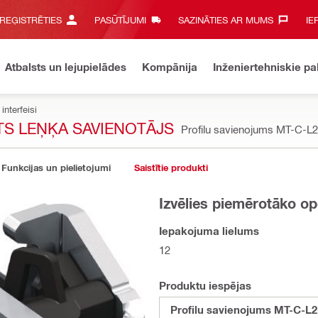
 REĢISTRĒTIES
PASŪTĪJUMI
SAZINĀTIES AR MUMS‎
IE
Atbalsts un lejupielādes
Kompānija
Inženiertehniskie p
interfeisi
TS LEŅĶA SAVIENOTĀJS
Profilu savienojums MT-C-L
Funkcijas un pielietojumi
Saistītie produkti
Izvēlies piemērotāko op
Iepakojuma lielums
12
Produktu iespējas
Profilu savienojums MT-C-L2