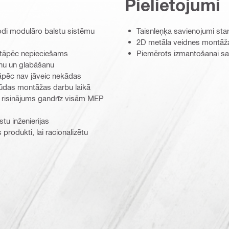
Pielietojumi
odi modulāro balstu sistēmu
Taisnleņķa savienojumi sta
2D metāla veidnes montāž
, tāpēc nepieciešams
Piemērots izmantošanai sa
anu un glabāšanu
tāpēc nav jāveic nekādas
ļūdas montāžas darbu laikā
 risinājums gandrīz visām MEP
u inženierijas
odukti, lai racionalizētu