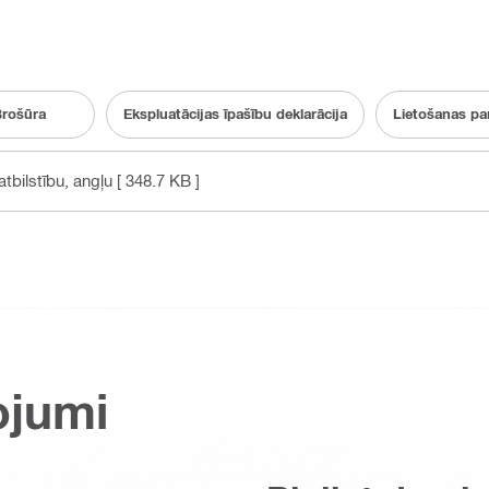
rošūra
Ekspluatācijas īpašību deklarācija
Lietošanas p
tbilstību
, angļu
[ 348.7 KB ]
ojumi