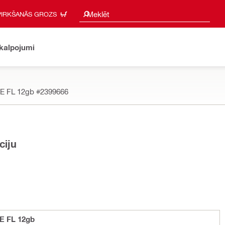
Meklēšanas ieteikumi
Meklēt
PIRKŠANĀS GROZS
akalpojumi
2E FL 12gb
#2399666
ciju
E FL 12gb