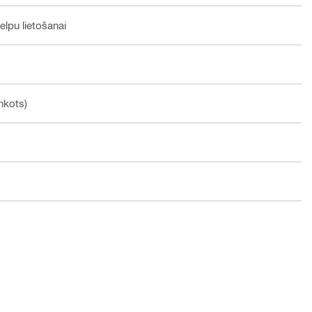
elpu lietošanai
nkots)