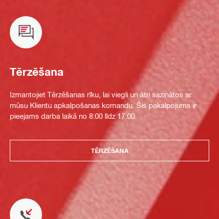
Tērzēšana
Izmantojiet Tērzēšanas rīku, lai viegli un ātri sazinātos ar
mūsu Klientu apkalpošanas komandu. Šis pakalpojums ir
pieejams darba laikā no 8:00 līdz 17:00.
TĒRZĒŠANA