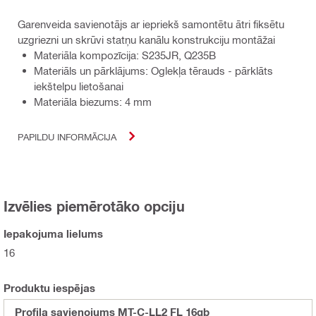
Garenveida savienotājs ar iepriekš samontētu ātri fiksētu
uzgriezni un skrūvi statņu kanālu konstrukciju montāžai
Materiāla kompozīcija: S235JR, Q235B
Materiāls un pārklājums: Oglekļa tērauds - pārklāts
iekštelpu lietošanai
Materiāla biezums: 4 mm
PAPILDU INFORMĀCIJA
Izvēlies piemērotāko opciju
Iepakojuma lielums
16
Produktu iespējas
Profila savienojums MT-C-LL2 FL 16gb