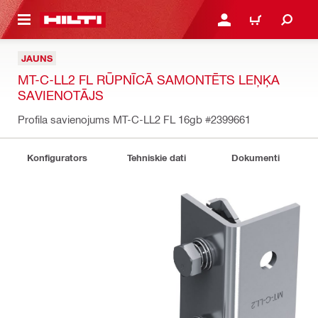
 GALVENO SATURU
PIESLĒGTIES VAI REĢIST
IEPIRKŠANĀS GR
JAUNS
MT-C-LL2 FL RŪPNĪCĀ SAMONTĒTS LEŅĶA
SAVIENOTĀJS
Profila savienojums MT-C-LL2 FL 16gb
#2399661
Konfigurators
Tehniskie dati
Dokumenti