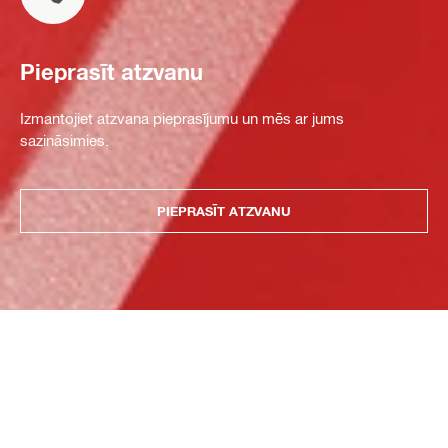
Pieprasīt atzvanu
Izmantojiet atzvana pieprasījumu un mēs ar jums
sazināsimies.
PIEPRASĪT ATZVANU