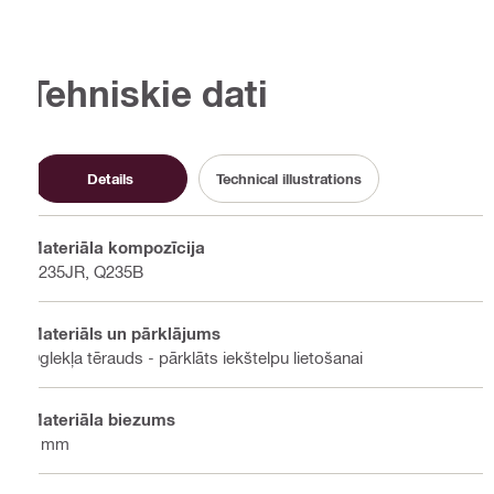
Tehniskie dati
Details
Technical illustrations
Materiāla kompozīcija
S235JR, Q235B
Materiāls un pārklājums
Oglekļa tērauds - pārklāts iekštelpu lietošanai
Materiāla biezums
4 mm