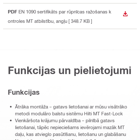
PDF
EN 1090 sertifikāts par rūpnīcas ražošanas k
LEJUP
ontroles MT atbilstību
, angļu
[ 348.7 KB ]
Funkcijas un pielietojumi
Funkcijas
Ātrāka montāža – gatavs lietošanai ar mūsu visātrāko
metodi modulāro balstu sistēmu Hilti MT Fast-Lock
Vienkāršota krājumu pārvaldība – pilnībā gatavs
lietošanai, tāpēc nepieciešams ievērojami mazāk MT
daļu, kas atvieglo pasūtīšanu, lietošanu un glabāšanu