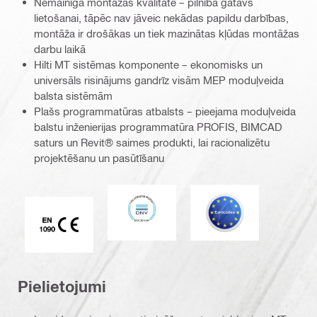
Nemainīga montāžas kvalitāte – pilnībā gatavs
lietošanai, tāpēc nav jāveic nekādas papildu darbības,
montāža ir drošākas un tiek mazinātas kļūdas montāžas
darbu laikā
Hilti MT sistēmas komponente – ekonomisks un
universāls risinājums gandrīz visām MEP moduļveida
balsta sistēmām
Plašs programmatūras atbalsts – pieejama moduļveida
balstu inženierijas programmatūra PROFIS, BIMCAD
saturs un Revit® saimes produkti, lai racionalizētu
projektēšanu un pasūtīšanu
DNV
Eurocode
CE EN 1090 marķējums
Pielietojumi