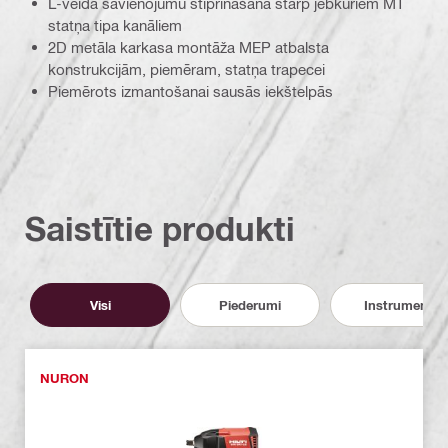
L-veida savienojumu stiprināšana starp jebkuriem MT
statņa tipa kanāliem
2D metāla karkasa montāža MEP atbalsta
konstrukcijām, piemēram, statņa trapecei
Piemērots izmantošanai sausās iekštelpās
Saistītie produkti
Visi
Piederumi
Instrumenti
NURON