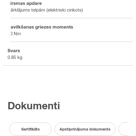
Virsmas apdare
Pārklājums telpām (elektriski cinkots)
Savilkšanas griezes moments
30 Nm
Svars
0.85 kg
Dokumenti
Sertifikāts
Apstiprinājuma dokuments
B