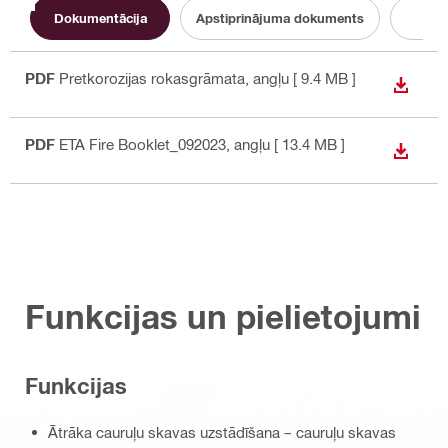
Dokumentācija
Apstiprinājuma dokuments
Ser
PDF
Pretkorozijas rokasgrāmata
, angļu
[ 9.4 MB ]
LEJUP
PDF
ETA Fire Booklet_092023
, angļu
[ 13.4 MB ]
LEJUP
Funkcijas un pielietojumi
Funkcijas
Ātrāka cauruļu skavas uzstādīšana – cauruļu skavas