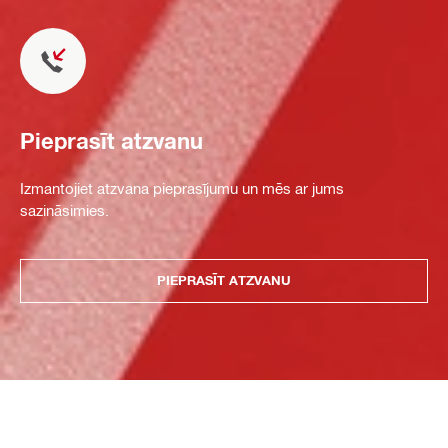
Pieprasīt atzvanu
Izmantojiet atzvana pieprasījumu un mēs ar jums
sazināsimies.
PIEPRASĪT ATZVANU