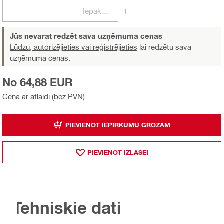
Iepakojumi
1
Jūs nevarat redzēt sava uzņēmuma cenas
Lūdzu, autorizējieties vai reģistrējieties
lai redzētu sava
uzņēmuma cenas.
No 64,88 EUR
Cena ar atlaidi (bez PVN)
PIEVIENOT IEPIRKUMU GROZAM
PIEVIENOT IZLASEI
Tehniskie dati