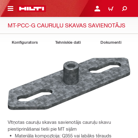
 GALVENO SATURU
PIESLĒGTIES VAI REĢIST
IEPIRKŠANĀS GR
MT-PCC-G CAURUĻU SKAVAS SAVIENOTĀJS
Konfigurators
Tehniskie dati
Dokumenti
Vītņotas cauruļu skavas savienotājs cauruļu skavu
piestiprināšanai tieši pie MT sijām
Materiāla kompozīcija: Q355 vai labāks tērauds