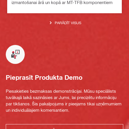
izmantošanai ārā un kopā ar MT-TFB komponentiem
PARĀDĪT VISUS
Pieprasīt Produkta Demo
Piesakieties bezmaksas demonstrācijai. Mūsu speciālists
tuvākajā laikā sazināsies ar Jums, lai precizētu informāciju
par tikšanos. Šis pakalpojums ir pieejams tikai uzņēmumiem
un individuālajiem komersantiem.