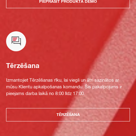
PIEPRASĪT PRODUKTA DEMO
Tērzēšana
Izmantojiet Tērzēšanas rīku, lai viegli un ātri sazinātos ar
mūsu Klientu apkalpošanas komandu. Šis pakalpojums ir
pieejams darba laikā no 8:00 līdz 17:00.
TĒRZĒŠANA