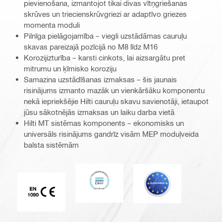
pievienošana, izmantojot tikai divas vītņgriešanas
skrūves un triecienskrūvgriezi ar adaptīvo griezes
momenta moduli
Pilnīga pielāgojamība – viegli uzstādāmas cauruļu
skavas pareizajā pozīcijā no M8 līdz M16
Korozijizturība – karsti cinkots, lai aizsargātu pret
mitrumu un ķīmisko koroziju
Samazina uzstādīšanas izmaksas – šis jaunais
risinājums izmanto mazāk un vienkāršāku komponentu
nekā iepriekšējie Hilti cauruļu skavu savienotāji, ietaupot
jūsu sākotnējās izmaksas un laiku darba vietā
Hilti MT sistēmas komponents – ekonomisks un
universāls risinājums gandrīz visām MEP moduļveida
balsta sistēmām
DNV
Eurocode
CE EN 1090 marķējums