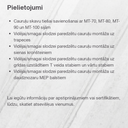
Pielietojumi
Cauruļu skavu tiešai savienošanai ar MT-70, MT-80, MT-
90 un MT-100 sijām
Vidējai/smagai slodzei paredzētu cauruļu montāža uz
trapeces
Vidējai/smagai slodzei paredzētu cauruļu montāža uz
sienas kronšteiniem
Vidējai/smagai slodzei paredzētu cauruļu montāža uz
grīdas uzstādītiem T veida stabiem un vārtu stabiem
Vidējai/smagai slodzei paredzētu cauruļu montāža uz
daudznozaru MEP balstiem
Lai iegūtu informāciju par apstiprinājumiem vai sertifikātiem,
lūdzu, skatiet atsevišķus vienumus.