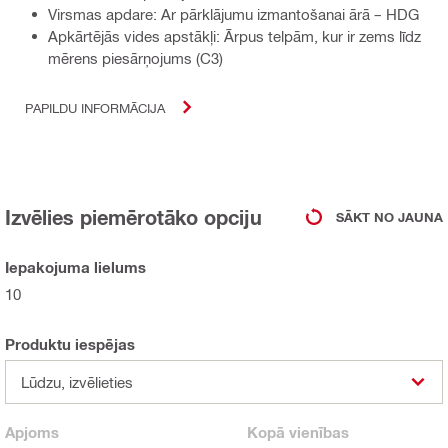
Virsmas apdare: Ar pārklājumu izmantošanai ārā – HDG
Apkārtējās vides apstākļi: Ārpus telpām, kur ir zems līdz
mērens piesārņojums (C3)
PAPILDU INFORMĀCIJA
Izvēlies piemērotāko opciju
SĀKT NO JAUNA
Iepakojuma lielums
10
Produktu iespējas
Lūdzu, izvēlieties
Apjoms
Kopā
vienības