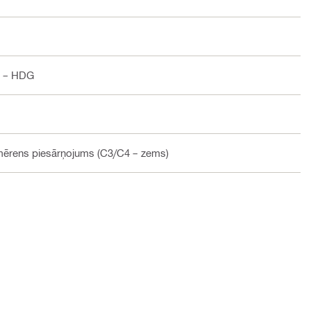
ā – HDG
 mērens piesārņojums (C3/C4 – zems)