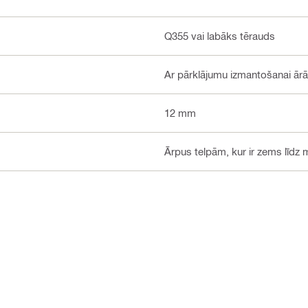
Q355 vai labāks tērauds
Ar pārklājumu izmantošanai ār
12 mm
Ārpus telpām, kur ir zems līdz