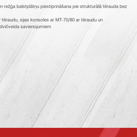
un režģa balstplātņu piestiprināšana pie strukturālā tērauda bez
r tēraudu, sijas konsoles ar MT-70/80 ar tēraudu un
ndvičveida savienojumiem