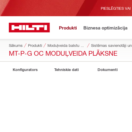
PIESLĒGTIES VAI
Produkti
Biznesa optimizācija
Sākums
Produkti
Moduļveida balstu sistēmas
Sistēmas savienotāji un 
MT-P-G OC MODUĻVEIDA PLĀKSNE
Konfigurators
Tehniskie dati
Dokumenti