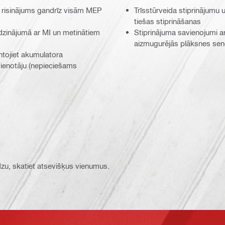
 risinājums gandrīz visām MEP
Trīsstūrveida stiprinājumu 
tiešas stiprināšanas
īdzinājumā ar MI un metinātiem
Stiprinājuma savienojumi a
aizmugurējās plāksnes se
ntojiet akumulatora
savienotāju (nepieciešams
ūdzu, skatiet atsevišķus vienumus.