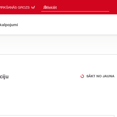
Meklēšanas ieteikumi
Meklēt
PIRKŠANĀS GROZS
akalpojumi
ciju
SĀKT NO JAUNA