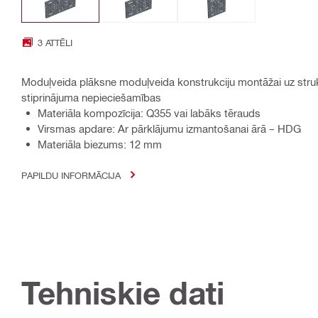
3 ATTĒLI
Moduļveida plāksne moduļveida konstrukciju montāžai uz struk
stiprinājuma nepieciešamības
Materiāla kompozīcija: Q355 vai labāks tērauds
Virsmas apdare: Ar pārklājumu izmantošanai ārā – HDG
Materiāla biezums: 12 mm
PAPILDU INFORMĀCIJA
Tehniskie dati