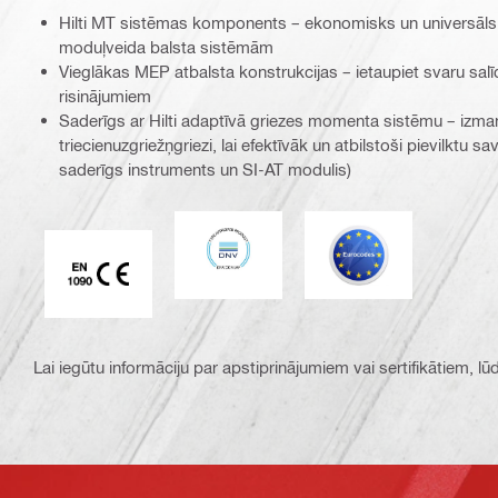
Hilti MT sistēmas komponents – ekonomisks un universāls
moduļveida balsta sistēmām
Vieglākas MEP atbalsta konstrukcijas – ietaupiet svaru sal
risinājumiem
Saderīgs ar Hilti adaptīvā griezes momenta sistēmu – izma
triecienuzgriežņgriezi, lai efektīvāk un atbilstoši pievilktu 
saderīgs instruments un SI-AT modulis)
DNV
Eurocode
CE EN 1090 marķējums
Lai iegūtu informāciju par apstiprinājumiem vai sertifikātiem, l