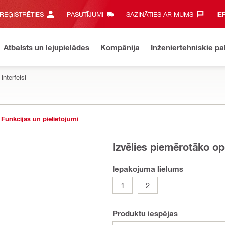
 REĢISTRĒTIES
PASŪTĪJUMI
SAZINĀTIES AR MUMS‎
IE
Atbalsts un lejupielādes
Kompānija
Inženiertehniskie p
interfeisi
Funkcijas un pielietojumi
Izvēlies piemērotāko op
Iepakojuma lielums
1
2
Produktu iespējas