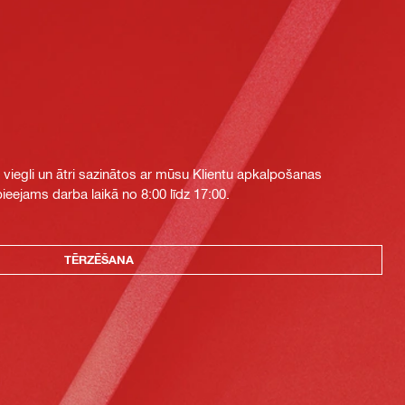
i viegli un ātri sazinātos ar mūsu Klientu apkalpošanas
eejams darba laikā no 8:00 līdz 17:00.
TĒRZĒŠANA