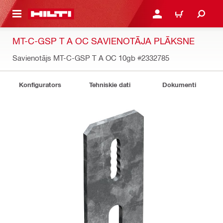
 GALVENO SATURU
PIESLĒGTIES VAI REĢIST
IEPIRKŠANĀS GR
MT-C-GSP T A OC SAVIENOTĀJA PLĀKSNE
Savienotājs MT-C-GSP T A OC 10gb
#2332785
Konfigurators
Tehniskie dati
Dokumenti