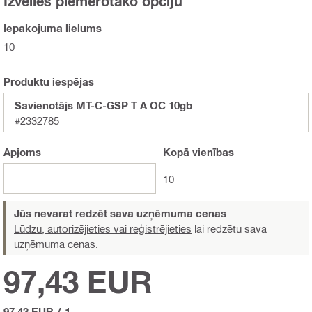
Izvēlies piemērotāko opciju
Iepakojuma lielums
10
Produktu iespējas
Savienotājs MT-C-GSP T A OC 10gb
#2332785
Apjoms
Kopā
vienības
10
Jūs nevarat redzēt sava uzņēmuma cenas
Lūdzu, autorizējieties vai reģistrējieties
lai redzētu sava
uzņēmuma cenas.
97,43 EUR
97,43 EUR
/
1