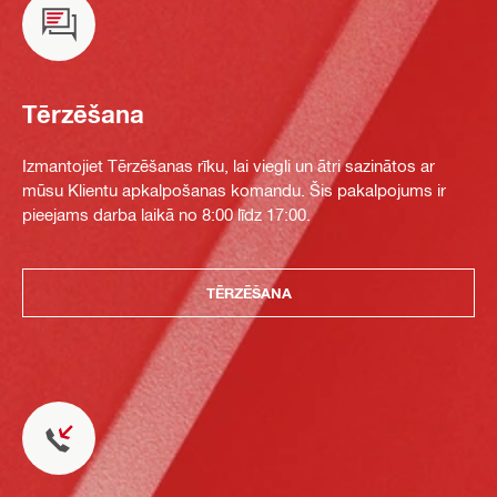
Tērzēšana
Izmantojiet Tērzēšanas rīku, lai viegli un ātri sazinātos ar
mūsu Klientu apkalpošanas komandu. Šis pakalpojums ir
pieejams darba laikā no 8:00 līdz 17:00.
TĒRZĒŠANA