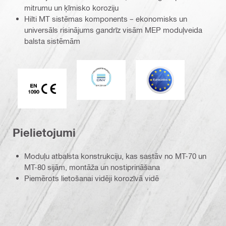
mitrumu un ķīmisko koroziju
Hilti MT sistēmas komponents – ekonomisks un
universāls risinājums gandrīz visām MEP moduļveida
balsta sistēmām
DNV
Eurocode
CE EN 1090 marķējums
Pielietojumi
Moduļu atbalsta konstrukciju, kas sastāv no MT-70 un
MT-80 sijām, montāža un nostiprināšana
Piemērots lietošanai vidēji korozīvā vidē