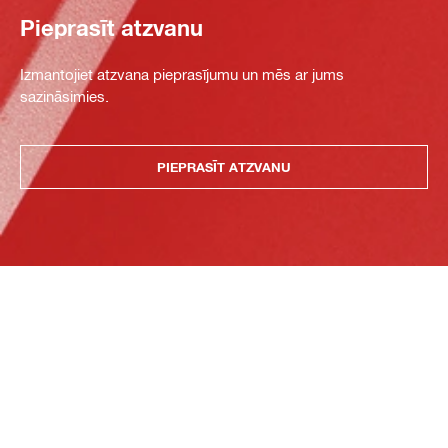
Pieprasīt atzvanu
Izmantojiet atzvana pieprasījumu un mēs ar jums
sazināsimies.
PIEPRASĪT ATZVANU