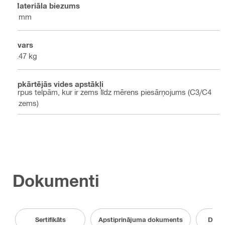
Materiāla biezums
4 mm
Svars
0.47 kg
Apkārtējās vides apstākļi
Ārpus telpām, kur ir zems līdz mērens piesārņojums (C3/C4
– zems)
Dokumenti
Sertifikāts
Apstiprinājuma dokuments
Doku