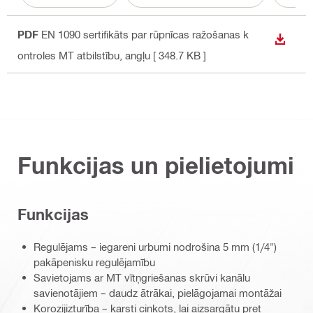
PDF
EN 1090 sertifikāts par rūpnīcas ražošanas k
LEJUP
ontroles MT atbilstību
, angļu
[ 348.7 KB ]
Funkcijas un pielietojumi
Funkcijas
Regulējams – iegareni urbumi nodrošina 5 mm (1/4")
pakāpenisku regulējamību
Savietojams ar MT vītņgriešanas skrūvi kanālu
savienotājiem – daudz ātrākai, pielāgojamai montāžai
Korozijizturība – karsti cinkots, lai aizsargātu pret