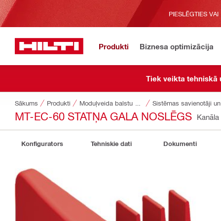
PIESLĒGTIES VAI
Produkti
Biznesa optimizācija
Tiek veikta tehniskā
Sākums
Produkti
Moduļveida balstu sistēmas
Sistēmas savienotāji un 
MT-EC-60 STATŅA GALA NOSLĒGS
Kanāla
Konfigurators
Tehniskie dati
Dokumenti