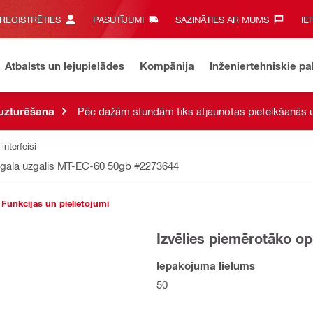
 REĢISTRĒTIES
PASŪTĪJUMI
SAZINĀTIES AR MUMS‎
IE
Atbalsts un lejupielādes
Kompānija
Inženiertehniskie p
 uzturēšana
Pēc dažām stundām tiks atjaunotas pieteikšanās u
interfeisi
 gala uzgalis MT-EC-60 50gb
#2273644
Funkcijas un pielietojumi
Izvēlies piemērotāko op
Iepakojuma lielums
50