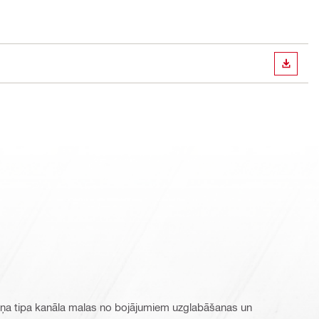
LEJUP
tņa tipa kanāla malas no bojājumiem uzglabāšanas un