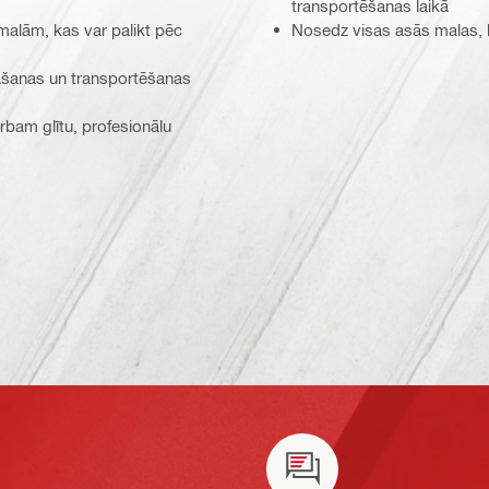
transportēšanas laikā
malām, kas var palikt pēc
Nosedz visas asās malas, k
bāšanas un transportēšanas
arbam glītu, profesionālu