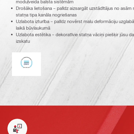
moduļveida balsta sistēmām
Drošāka lietošana – palīdz aizsargāt uzstādītājus no asām 
statņa tipa kanāla nogriešanas
Uzlabota izturība – palīdz novērst malu deformāciju uzgla
laikā būvlaukumā
Uzlabota estētika – dekoratīvie statņa vāciņi piešķir jūsu d
izskatu
DNV