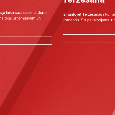
jā laikā sazināsies ar Jums,
Izmantojiet Tērzēšanas rīku, la
jams tikai uzņēmumiem un
komandu. Šis pakalpojums ir pi