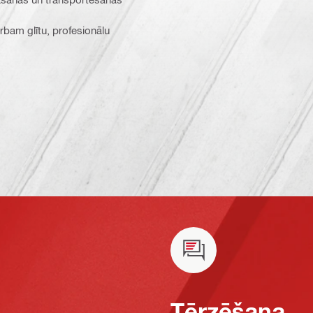
arbam glītu, profesionālu
Tērzēšana