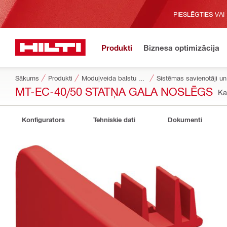
PIESLĒGTIES VAI
Produkti
Biznesa optimizācija
Sākums
Produkti
Moduļveida balstu sistēmas
Sistēmas savienotāji un 
MT-EC-40/50 STATŅA GALA NOSLĒGS
Ka
Konfigurators
Tehniskie dati
Dokumenti