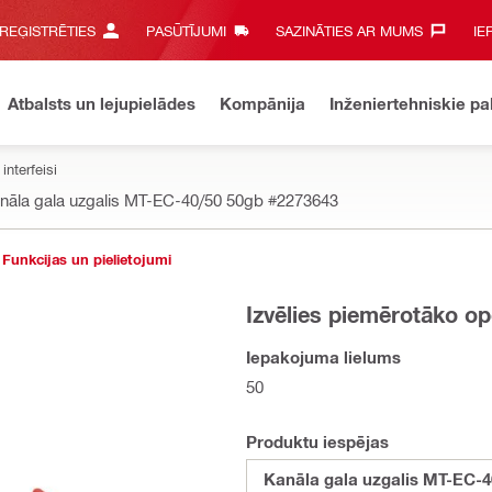
 REĢISTRĒTIES
PASŪTĪJUMI
SAZINĀTIES AR MUMS‎
IE
Atbalsts un lejupielādes
Kompānija
Inženiertehniskie p
interfeisi
nāla gala uzgalis MT-EC-40/50 50gb
#2273643
Funkcijas un pielietojumi
Izvēlies piemērotāko op
Iepakojuma lielums
50
Produktu iespējas
Kanāla gala uzgalis MT-EC-4