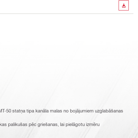
LEJUP
 MT-50 statņa tipa kanāla malas no bojājumiem uzglabāšanas
as palikušas pēc griešanas, lai pielāgotu izmēru