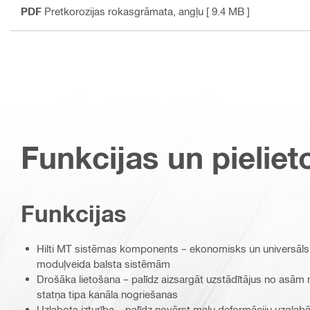
PDF
Pretkorozijas rokasgrāmata
, angļu
[ 9.4 MB ]
Funkcijas un pieliet
Funkcijas
Hilti MT sistēmas komponents – ekonomisks un universāls
moduļveida balsta sistēmām
Drošāka lietošana – palīdz aizsargāt uzstādītājus no asām 
statņa tipa kanāla nogriešanas
Uzlabota izturība – palīdz novērst malu deformāciju uzgla