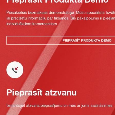
Piesakieties bezmaksas demonstrācijai. Mūsu speciālists tuvāka
lai precizētu informāciju par tikšanos. Šis pakalpojums ir piee
individuālajiem komersantiem.
PIEPRASĪT PRODUKTA DEMO
Pieprasīt atzvanu
Izmantojiet atzvana pieprasījumu un mēs ar jums sazināsimies.