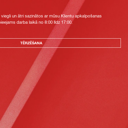
i viegli un ātri sazinātos ar mūsu Klientu apkalpošanas
eejams darba laikā no 8:00 līdz 17:00.
TĒRZĒŠANA