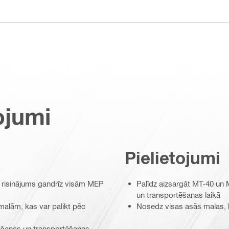
ojumi
Pielietojumi
 risinājums gandrīz visām MEP
Palīdz aizsargāt MT-40 un
un transportēšanas laikā
malām, kas var palikt pēc
Nosedz visas asās malas, k
bāšanas un transportēšanas