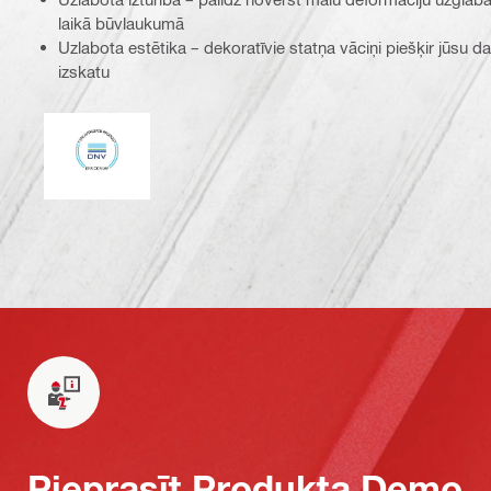
laikā būvlaukumā
Uzlabota estētika – dekoratīvie statņa vāciņi piešķir jūsu d
izskatu
DNV
Pieprasīt Produkta Demo