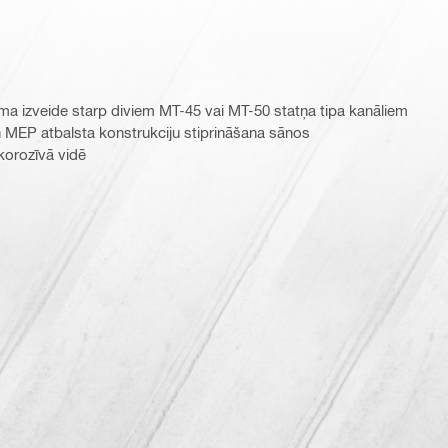
ma izveide starp diviem MT-45 vai MT-50 statņa tipa kanāliem
n MEP atbalsta konstrukciju stiprināšana sānos
 korozīvā vidē