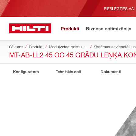
PIESLĒGTIES VAI
Produkti
Biznesa optimizācija
Sākums
Produkti
Moduļveida balstu sistēmas
Sistēmas savienotāji un 
MT-AB-LL2 45 OC 45 GRĀDU LEŅĶA KO
Konfigurators
Tehniskie dati
Dokumenti