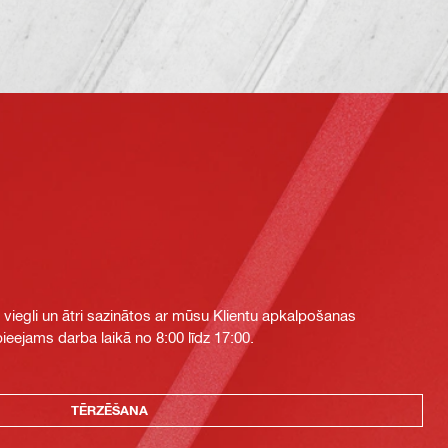
i viegli un ātri sazinātos ar mūsu Klientu apkalpošanas
eejams darba laikā no 8:00 līdz 17:00.
TĒRZĒŠANA