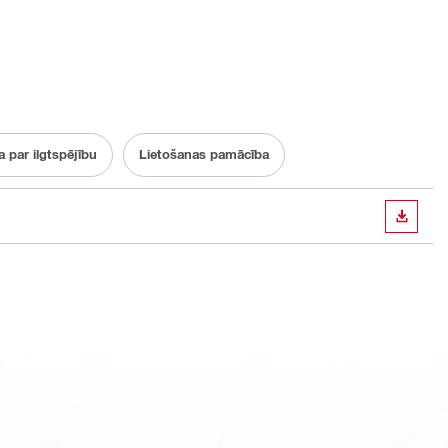
 par ilgtspējību
Lietošanas pamācība
LEJUP