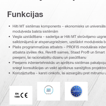
Funkcijas
Hilti MT sistēmas komponents – ekonomisks un universāls
moduļveida balsta sistēmām
Viegla uzstādīšana – saderīga ar Hilti MT skrūvējamo uzgri
salīdzinājumā ar atsperuzgriežņiem, uzstādot moduļveida b
Plašs programmatūras atbalsts – PROFIS modulārais inžen
atbalsta izvēles rīks, Revit® saimes, Staad Pro® un Smart 
pieejami, lai racionalizētu dizainu un pasūtīšanu
Pieejams inženiertehniskās un aprēķinu sistēmas pakalpojums 
sniegt konsultācijas un veikt aprēķinus sarežģītos projekto
Korozijizturība – karsti cinkots, lai aizsargātu pret mitrumu
DNV
Eurocode
CE EN 1090 marķējums