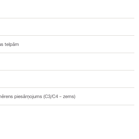
pus telpām
 mērens piesārņojums (C3/C4 – zems)