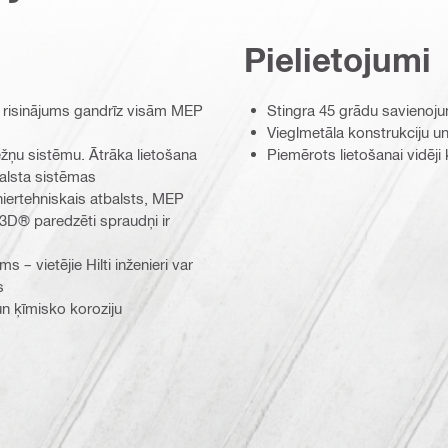
Pielietojumi
 risinājums gandrīz visām MEP
Stingra 45 grādu savienoju
Vieglmetāla konstrukciju u
ežņu sistēmu. Ātrāka lietošana
Piemērots lietošanai vidēji
alsta sistēmas
iertehniskais atbalsts, MEP
3D® paredzēti spraudņi ir
– vietējie Hilti inženieri var
s
 un ķīmisko koroziju