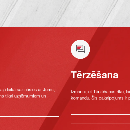
Tērzēšana
jā laikā sazināsies ar Jums,
Izmantojiet Tērzēšanas rīku, la
jams tikai uzņēmumiem un
komandu. Šis pakalpojums ir pi