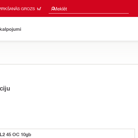
Meklēšanas ieteikumi
Meklēt
PIRKŠANĀS GROZS
akalpojumi
ciju
L2 45 OC 10gb