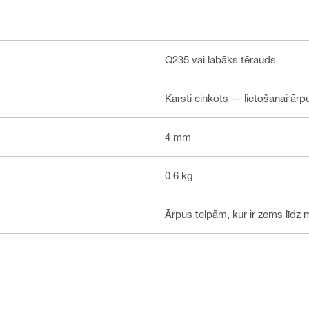
Q235 vai labāks tērauds
Karsti cinkots — lietošanai ār
4 mm
0.6 kg
Ārpus telpām, kur ir zems līdz