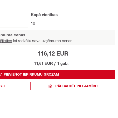
Kopā
vienības
10
ņēmuma cenas
ējieties
lai redzētu sava uzņēmuma cenas.
116,12 EUR
11,61 EUR
/
1 gab.
PIEVIENOT IEPIRKUMU GROZAM
SEI
PĀRBAUDĪT PIEEJAMĪBU