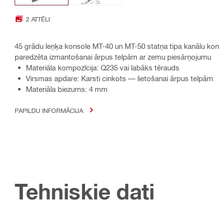
2 ATTĒLI
45 grādu leņķa konsole MT-40 un MT-50 statņa tipa kanālu kons
paredzēta izmantošanai ārpus telpām ar zemu piesārņojumu
Materiāla kompozīcija: Q235 vai labāks tērauds
Virsmas apdare: Karsti cinkots — lietošanai ārpus telpām
Materiāla biezums: 4 mm
PAPILDU INFORMĀCIJA
Tehniskie dati