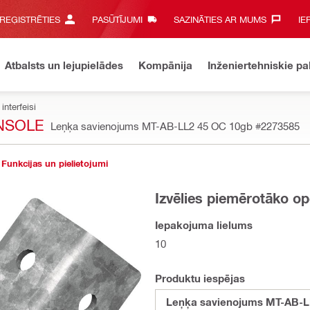
 REĢISTRĒTIES
PASŪTĪJUMI
SAZINĀTIES AR MUMS‎
IE
Atbalsts un lejupielādes
Kompānija
Inženiertehniskie p
interfeisi
NSOLE
Leņķa savienojums MT-AB-LL2 45 OC 10gb
#2273585
Funkcijas un pielietojumi
Izvēlies piemērotāko op
Iepakojuma lielums
10
Produktu iespējas
Leņķa savienojums MT-AB-L